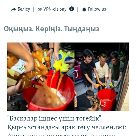
Бөлісу
VPN-сіз оқу
Follow us
Оқыңыз. Көріңіз. Тыңдаңыз
"Басқалар ішпес үшін төгейік".
Қырғызстандағы арақ төгу челленджі: