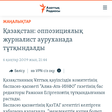
Accessibility
links
Skip
ЖАҢАЛЫҚТАР
to
ЖАҢАЛЫҚТАР
Қазақстан: оппозициялық
main
САЯСАТ
content
журналист ауруханада
AZATTYQTV
Skip
тұтқындалды
to
ҚАҢТАР ОҚИҒАСЫ
main
6 қаңтар 2009 жыл, 21:44
АДАМ ҚҰҚЫҚТАРЫ
Navigation
Skip
Бөлісу
VPN-сіз оқу
ӘЛЕУМЕТ
to
Қазақстанның Ұлттық қауіпсіздік комитетінің
ӘЛЕМ
Search
баспасөз-қызметі “Алма-Ата-ИНФО” газетінің бас
АРНАЙЫ ЖОБАЛАР
редакторы Рамазан Есіргеповтің тұтқындалғанын
растады.
Русский
Баспасөз қызметінің ҚазТАГ агенттігі келтірген
хабарына қарағанда, “мемлекеттік құпия болып