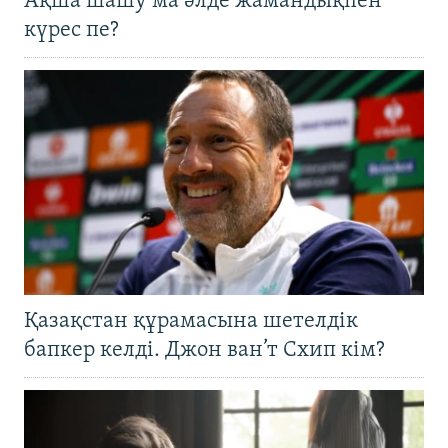
Ақша шашу ма әлде жамандықпен
күрес пе?
Қазақстан құрамасына шетелдік
бапкер келді. Джон ван’т Схип кім?