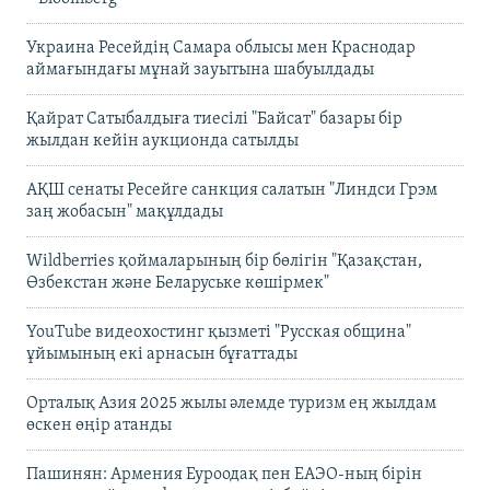
Украина Ресейдің Самара облысы мен Краснодар
аймағындағы мұнай зауытына шабуылдады
Қайрат Сатыбалдыға тиесілі "Байсат" базары бір
жылдан кейін аукционда сатылды
АҚШ сенаты Ресейге санкция салатын "Линдси Грэм
заң жобасын" мақұлдады
Wildberries қоймаларының бір бөлігін "Қазақстан,
Өзбекстан және Беларуське көшірмек"
YouTube видеохостинг қызметі "Русская община"
ұйымының екі арнасын бұғаттады
Орталық Азия 2025 жылы әлемде туризм ең жылдам
өскен өңір атанды
Пашинян: Армения Еуроодақ пен ЕАЭО-ның бірін