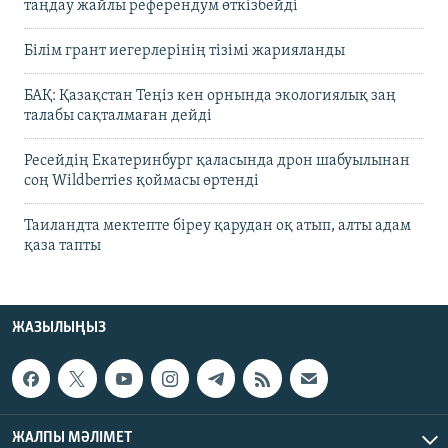
таңдау жайлы референдум өткізбейді
Білім грант иегерлерінің тізімі жарияланды
БАҚ: Қазақстан Теңіз кен орнында экологиялық заң
талабы сақталмаған дейді
Ресейдің Екатеринбург қаласында дрон шабуылынан
соң Wildberries қоймасы өртенді
Таиландта мектепте біреу қарудан оқ атып, алты адам
қаза тапты
ЖАЗЫЛЫҢЫЗ
ЖАЛПЫ МӘЛІМЕТ