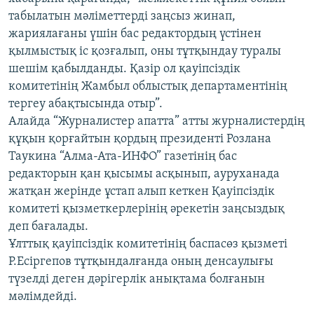
ЖАЗЫЛЫҢЫЗ
табылатын мәліметтерді заңсыз жинап,
жариялағаны үшін бас редактордың үстінен
қылмыстық іс қозғалып, оны тұтқындау туралы
шешім қабылданды. Қазір ол қауіпсіздік
Басқа тілдерде
комитетінің Жамбыл облыстық департаментінің
тергеу абақтысында отыр”.
Алайда “Журналистер апатта” атты журналистердің
құқын қорғайтын қордың президенті Розлана
Таукина “Алма-Ата-ИНФО” газетінің бас
редакторын қан қысымы асқынып, ауруханада
жатқан жерінде ұстап алып кеткен Қауіпсіздік
комитеті қызметкерлерінің әрекетін заңсыздық
деп бағалады.
Ұлттық қауіпсіздік комитетінің баспасөз қызметі
Р.Есіргепов тұтқындалғанда оның денсаулығы
түзелді деген дәрігерлік анықтама болғанын
мәлімдейді.