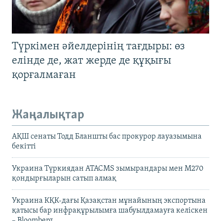
Түркімен әйелдерінің тағдыры: өз
елінде де, жат жерде де құқығы
қорғалмаған
Жаңалықтар
АҚШ сенаты Тодд Бланшты бас прокурор лауазымына
бекітті
Украина Түркиядан ATACMS зымырандары мен M270
қондырғыларын сатып алмақ
Украина КҚК-дағы Қазақстан мұнайының экспортына
қатысы бар инфрақұрылымға шабуылдамауға келіскен
– Bloomberg