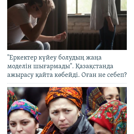
"Еркектер күйеу болудың жаңа
моделін шығармады". Қазақстанда
ажырасу қайта көбейді. Оған не себеп?