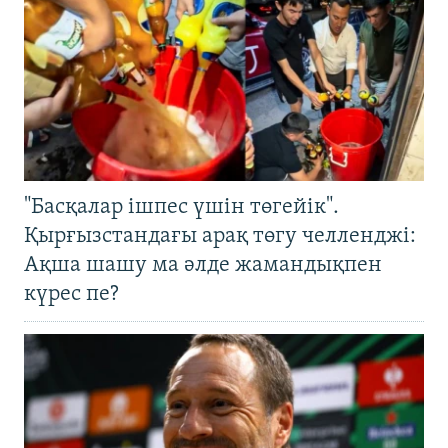
"Басқалар ішпес үшін төгейік".
Қырғызстандағы арақ төгу челленджі:
Ақша шашу ма әлде жамандықпен
күрес пе?