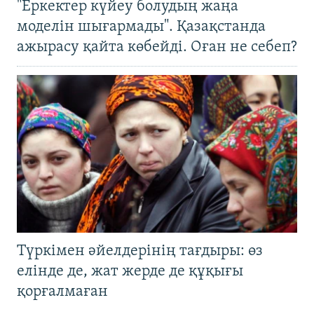
"Еркектер күйеу болудың жаңа
моделін шығармады". Қазақстанда
ажырасу қайта көбейді. Оған не себеп?
Түркімен әйелдерінің тағдыры: өз
елінде де, жат жерде де құқығы
қорғалмаған