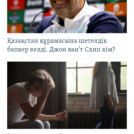
Қазақстан құрамасына шетелдік
бапкер келді. Джон ван’т Схип кім?