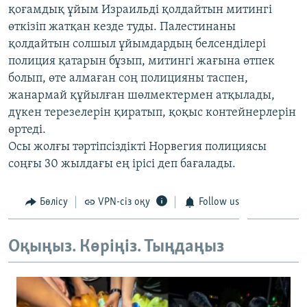
қоғамдық ұйым Израильді қолдайтын митингі
ЖАЗЫЛЫҢЫЗ
өткізіп жатқан кезде туды. Палестинаны
қолдайтын солшыл ұйымдардың белсенділері
полиция қатарын бұзып, митингі жағына өтпек
Басқа тілдерде
болып, өте алмаған соң полицияны таспен,
жанармай құйылған шөлмектермен атқылады,
дүкен терезелерін қиратып, қоқыс контейнерлерін
өртеді.
Осы жолғы тәртіпсіздікті Норвегия полициясы
соңғы 30 жылдағы ең ірісі деп бағалады.
Бөлісу
VPN-сіз оқу
Follow us
Оқыңыз. Көріңіз. Тыңдаңыз