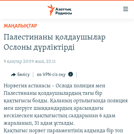
Accessibility
links
Skip
ЖАҢАЛЫҚТАР
to
ЖАҢАЛЫҚТАР
Палестинаны қолдаушылар
main
САЯСАТ
content
Ослоны дүрліктірді
AZATTYQTV
Skip
to
9 қаңтар 2009 жыл, 23:11
ҚАҢТАР ОҚИҒАСЫ
main
АДАМ ҚҰҚЫҚТАРЫ
Бөлісу
VPN-сіз оқу
Navigation
Skip
ӘЛЕУМЕТ
Норвегия астанасы – Ослода полиция мен
to
Палестинаны қолдаушылардың тағы бір
ӘЛЕМ
Search
қақтығысы болды. Қаланың орталығында полиция
АРНАЙЫ ЖОБАЛАР
мен шеруге шыққандардың арасындағы
кескілескен қақтығыстың салдарынан 6 адам
Русский
жараланып, 31 адам ұсталды.
Қақтығыс норвег парламентінің алдында бір топ