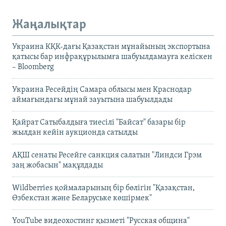
Жаңалықтар
Украина КҚК-дағы Қазақстан мұнайының экспортына
қатысы бар инфрақұрылымға шабуылдамауға келіскен
– Bloomberg
Украина Ресейдің Самара облысы мен Краснодар
аймағындағы мұнай зауытына шабуылдады
Қайрат Сатыбалдыға тиесілі "Байсат" базары бір
жылдан кейін аукционда сатылды
АҚШ сенаты Ресейге санкция салатын "Линдси Грэм
заң жобасын" мақұлдады
Wildberries қоймаларының бір бөлігін "Қазақстан,
Өзбекстан және Беларуське көшірмек"
YouTube видеохостинг қызметі "Русская община"