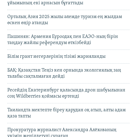
ұйымының екі арнасын бұғаттады
Орталық Азия 2025 жылы әлемде туризм ең жылдам
өскен өңір атанды
Пашинян: Армения Еуроодақ пен ЕАЭО-ның бірін
таңдау жайлы референдум өткізбейді
Білім грант иегерлерінің тізімі жарияланды
БАҚ: Қазақстан Теңіз кен орнында экологиялық заң
талабы сақталмаған дейді
Ресейдің Екатеринбург қаласында дрон шабуылынан
соң Wildberries қоймасы өртенді
Таиландта мектепте біреу қарудан оқ атып, алты адам
қаза тапты
Прокуратура журналист Александра Алёхованың
үкімін жеңілдетуді сұраған