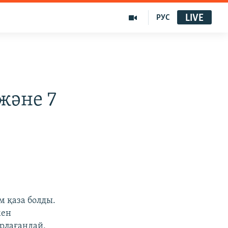
LIVE
РУС
және 7
м қаза болды.
мен
арлағандай,