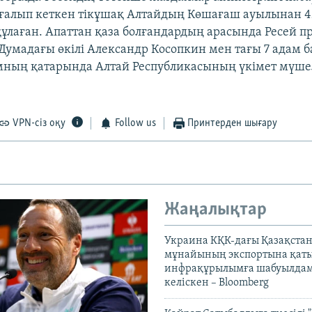
оғалып кеткен тікұшақ Алтайдың Көшағаш ауылынан
құлаған. Апаттан қаза болғандардың арасында Ресей п
Думадағы өкілі Александр Косопкин мен тағы 7 адам б
амның қатарында Алтай Республикасының үкімет мүше
VPN-сіз оқу
Follow us
Принтерден шығару
Жаңалықтар
Украина КҚК-дағы Қазақста
мұнайының экспортына қаты
инфрақұрылымға шабуылдам
келіскен – Bloomberg