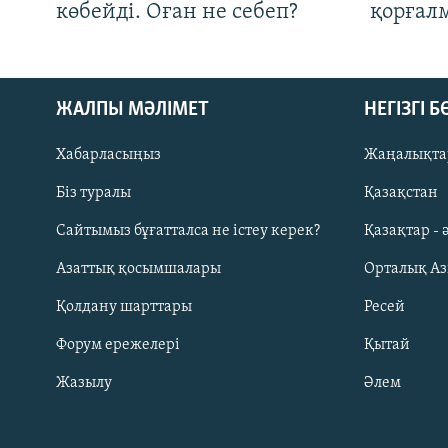
көбейді. Оған не себеп?
қорғал
ЖАЛПЫ МӘЛІМЕТ
НЕГІЗГІ 
Хабарласыңыз
Жаңалықта
Біз туралы
Қазақстан
Русский
Сайтымыз бұғатталса не істеу керек?
Қазақтар - 
Азаттық қосымшалары
Орталық А
ЖАЗЫЛЫҢЫЗ
Қолдану шарттары
Ресей
Форум ережелері
Қытай
Жазылу
Әлем
Басқа тілдерде