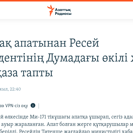
ақ апатынан Ресей
дентінің Думадағы өкілі 
қаза тапты
жыл, 22:40
VPN-сіз оқу
й өлкесінде Ми-171 тікұшағы апатқа ұшырап, сегіз ада
 ауыр жараланған. Апат болған жерге құтқарушылар 
берілді. Ресейдің Төтенше жағдайлар министрлігі хаб