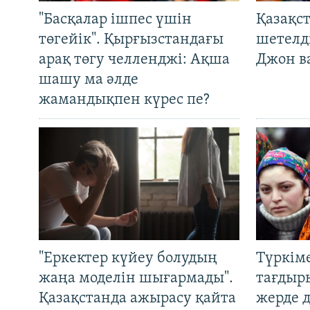
"Басқалар ішпес үшін
Қазақс
төгейік". Қырғызстандағы
шетелді
арақ төгу челленджі: Ақша
Джон ва
шашу ма әлде
жамандықпен күрес пе?
"Еркектер күйеу болудың
Түркім
жаңа моделін шығармады".
тағдыры
Қазақстанда ажырасу қайта
жерде 