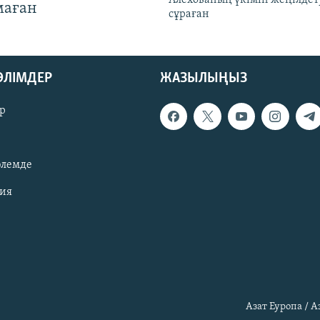
маған
сұраған
БӨЛІМДЕР
ЖАЗЫЛЫҢЫЗ
р
әлемде
зия
Азат Еуропа / 