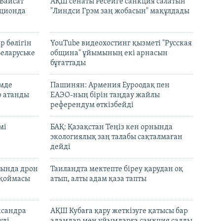
Байсат"
АҚШ сенаты Ресейге санкция салатын
кционда
"Линдси Грэм заң жобасын" мақұлдады
р бөлігін
YouTube видеохостинг қызметі "Русская
Беларуське
община" ұйымының екі арнасын
бұғаттады
емде
Пашинян: Армения Еуроодақ пен
р атанды
ЕАЭО-ның бірін таңдау жайлы
референдум өткізбейді
мі
БАҚ: Қазақстан Теңіз кен орнында
экологиялық заң талабы сақталмаған
дейді
сында дрон
Таиландта мектепте біреу қарудан оқ
 қоймасы
атып, алты адам қаза тапты
ксандра
АҚШ Кубаға қару жеткізуге қатысы бар
уді
адамдар мен ұйымдарға санкция салды