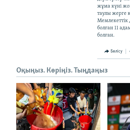
жұма күні ж
таулы жерге 
Мемлекеттік 
болған 11 ад
болған.
Бөлісу
Оқыңыз. Көріңіз. Тыңдаңыз