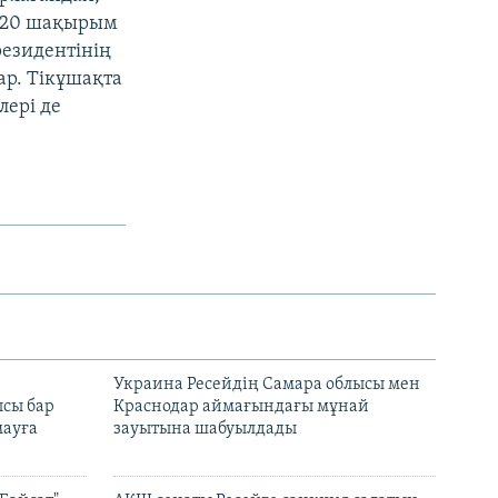
 420 шақырым
резидентінің
ар. Тікұшақта
лері де
н
Украина Ресейдің Самара облысы мен
сы бар
Краснодар аймағындағы мұнай
ауға
зауытына шабуылдады