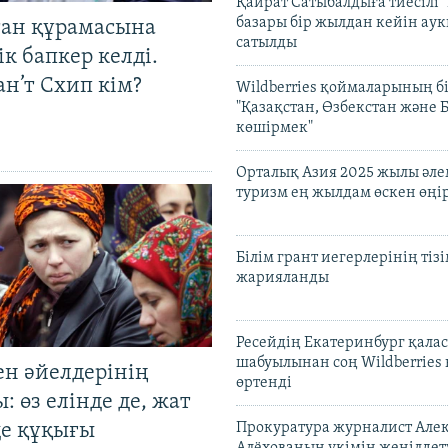
Қайрат Сатыбалдыға тиесілі "
базары бір жылдан кейін ау
тан құрамасына
сатылды
к бапкер келді.
н’т Схип кім?
Wildberries қоймаларының бі
"Қазақстан, Өзбекстан және 
көшірмек"
Орталық Азия 2025 жылы әл
туризм ең жылдам өскен өңі
Білім грант иегерлерінің тізі
жарияланды
Ресейдің Екатеринбург қала
шабуылынан соң Wildberries
ен әйелдерінің
өртенді
: өз елінде де, жат
де құқығы
Прокуратура журналист Але
Алёхованың үкімін жеңілдет