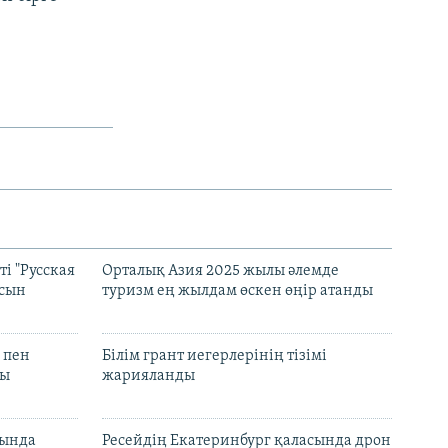
і "Русская
Орталық Азия 2025 жылы әлемде
асын
туризм ең жылдам өскен өңір атанды
 пен
Білім грант иегерлерінің тізімі
лы
жарияланды
нында
Ресейдің Екатеринбург қаласында дрон