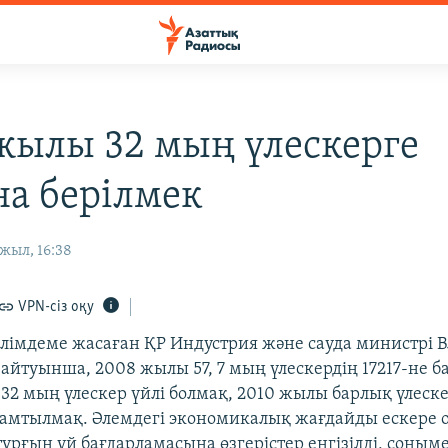
жылы 32 мың үлескерге
на берілмек
жыл, 16:38
VPN-сіз оқу
әлімдеме жасаған ҚР Индустрия және сауда министрі 
айтуынша, 2008 жылы 57, 7 мың үлескердің 17217-не б
 32 мың үлескер үйлі болмақ, 2010 жылы барлық үлеск
амтылмақ. Әлемдегі экономикалық жағдайды ескере 
ұрғын үй бағдарламасына өзгерістер енгізілді, соныме