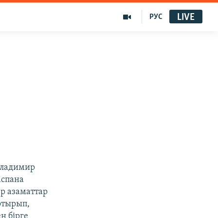
LIVE
РУС
Владимир
аспана
ер азаматтар
отырып,
н бірге