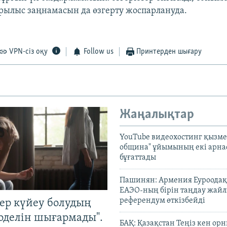
ұрылыс заңнамасын да өзгерту жоспарлануда.
VPN-сіз оқу
Follow us
Принтерден шығару
Жаңалықтар
YouTube видеохостинг қызмет
община" ұйымының екі арн
бұғаттады
Пашинян: Армения Еуроодақ
ЕАЭО-ның бірін таңдау жай
референдум өткізбейді
тер күйеу болудың
оделін шығармады".
БАҚ: Қазақстан Теңіз кен ор