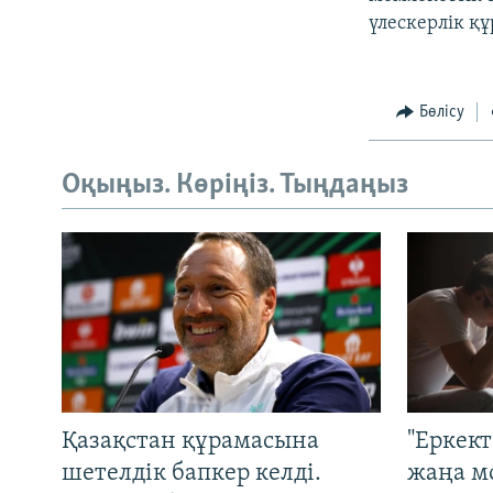
үлескерлік қ
Бөлісу
Оқыңыз. Көріңіз. Тыңдаңыз
Қазақстан құрамасына
"Еркек
шетелдік бапкер келді.
жаңа м