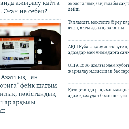
танда ажырасу қайта
экологиялық заң талабы сақ
дейді
. Оған не себеп?
Таиландта мектепте біреу қа
атып, алты адам қаза тапты
АҚШ Кубаға қару жеткізуге қ
адамдар мен ұйымдарға сан
UEFA 2030 жылғы әлем кубог
жариялау идеясынан бас та
 Азаттық пен
ориға" фейк шағым
Қазақстанда рақымшылықпен
андық, пәкістандық
адам қамаудан босап шықты
ттар арқылы
ан