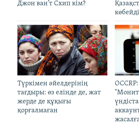
Джон ван’т Схип кім?
Қазақс
көбейді
Түркімен әйелдерінің
OCCRP:
тағдыры: өз елінде де, жат
"Монит
жерде де құқығы
үндіст
қорғалмаған
аккаун
жасалғ