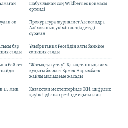
талмаған
шабуылынан соң Wildberries қоймасы
өртенді
рудан оқ
Прокуратура журналист Александра
Алёхованың үкімін жеңілдетуді
сұраған
атысы бар
Ұлыбритания Ресейдің алты банкіне
кция салды
санкция салды
ына бойкот
"Жосықсыз ұстау". Қазақстанның адам
ртпайды
құқығы бюросы Ермек Нарымбаев
жайлы мәлімдеме жасады
 1,5 мың
Қазақстан мектептерінде ЖИ, цифрлық
қауіпсіздік пән ретінде оқытылады