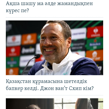
Ақша шашу ма әлде жамандықпен
күрес пе?
Қазақстан құрамасына шетелдік
бапкер келді. Джон ван’т Схип кім?