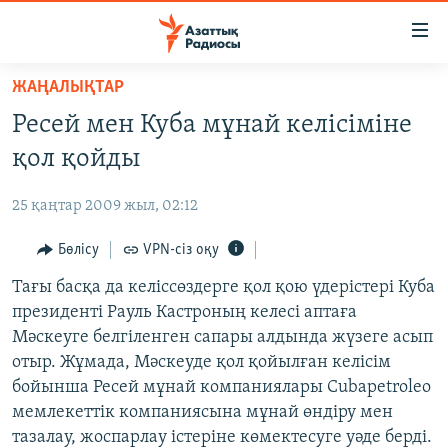
Accessibility
links
Skip
ЖАҢАЛЫҚТАР
to
ЖАҢАЛЫҚТАР
Ресей мен Куба мұнай келісіміне
main
САЯСАТ
content
қол қойды
AZATTYQTV
Skip
to
25 қаңтар 2009 жыл, 02:12
ҚАҢТАР ОҚИҒАСЫ
main
АДАМ ҚҰҚЫҚТАРЫ
Бөлісу
VPN-сіз оқу
Navigation
Skip
ӘЛЕУМЕТ
Тағы басқа да келіссөздерге қол қою үдерістері Куба
to
президенті Рауль Кастроның келесі аптаға
ӘЛЕМ
Search
Мәскеуге белгіленген сапары алдында жүзеге асып
АРНАЙЫ ЖОБАЛАР
отыр. Жұмада, Мәскеуде қол қойылған келісім
бойынша Ресей мұнай компаниялары Cubapetroleo
Русский
мемлекеттік компаниясына мұнай өндіру мен
тазалау, жоспарлау істеріне көмектесуге уәде берді.