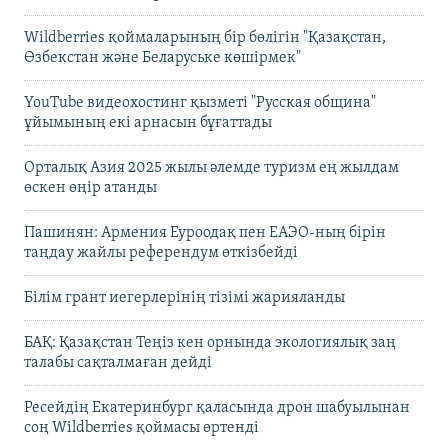
Wildberries қоймаларының бір бөлігін "Қазақстан,
Өзбекстан және Беларуське көшірмек"
YouTube видеохостинг қызметі "Русская община"
ұйымының екі арнасын бұғаттады
Орталық Азия 2025 жылы әлемде туризм ең жылдам
өскен өңір атанды
Пашинян: Армения Еуроодақ пен ЕАЭО-ның бірін
таңдау жайлы референдум өткізбейді
Білім грант иегерлерінің тізімі жарияланды
БАҚ: Қазақстан Теңіз кен орнында экологиялық заң
талабы сақталмаған дейді
Ресейдің Екатеринбург қаласында дрон шабуылынан
соң Wildberries қоймасы өртенді