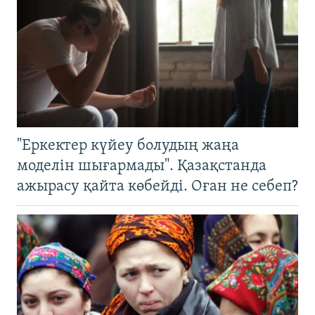
"Еркектер күйеу болудың жаңа
моделін шығармады". Қазақстанда
ажырасу қайта көбейді. Оған не себеп?