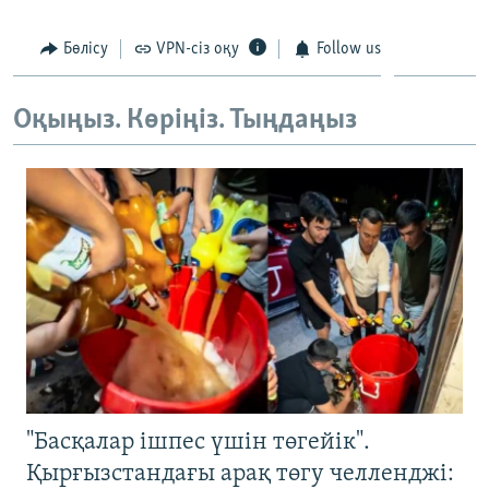
ЖАЗЫЛЫҢЫЗ
Бөлісу
VPN-сіз оқу
Follow us
Оқыңыз. Көріңіз. Тыңдаңыз
Басқа тілдерде
"Басқалар ішпес үшін төгейік".
Қырғызстандағы арақ төгу челленджі: