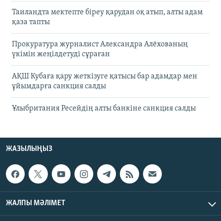
Таиландта мектепте біреу қарудан оқ атып, алты адам
қаза тапты
Прокуратура журналист Александра Алёхованың
үкімін жеңілдетуді сұраған
АҚШ Кубаға қару жеткізуге қатысы бар адамдар мен
ұйымдарға санкция салды
Ұлыбритания Ресейдің алты банкіне санкция салды
ЖАЗЫЛЫҢЫЗ
ЖАЛПЫ МӘЛІМЕТ