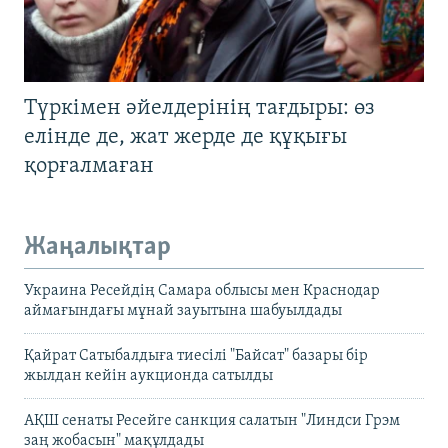
Түркімен әйелдерінің тағдыры: өз
елінде де, жат жерде де құқығы
қорғалмаған
Жаңалықтар
Украина Ресейдің Самара облысы мен Краснодар
аймағындағы мұнай зауытына шабуылдады
Қайрат Сатыбалдыға тиесілі "Байсат" базары бір
жылдан кейін аукционда сатылды
АҚШ сенаты Ресейге санкция салатын "Линдси Грэм
заң жобасын" мақұлдады