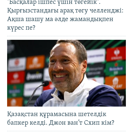
"Басқалар ішпес үшін төгейік".
Қырғызстандағы арақ төгу челленджі:
Ақша шашу ма әлде жамандықпен
күрес пе?
Қазақстан құрамасына шетелдік
бапкер келді. Джон ван’т Схип кім?