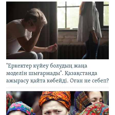
"Еркектер күйеу болудың жаңа
моделін шығармады". Қазақстанда
ажырасу қайта көбейді. Оған не себеп?