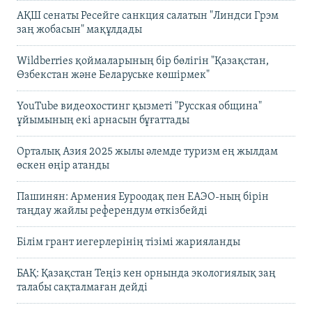
АҚШ сенаты Ресейге санкция салатын "Линдси Грэм
заң жобасын" мақұлдады
Wildberries қоймаларының бір бөлігін "Қазақстан,
Өзбекстан және Беларуське көшірмек"
YouTube видеохостинг қызметі "Русская община"
ұйымының екі арнасын бұғаттады
Орталық Азия 2025 жылы әлемде туризм ең жылдам
өскен өңір атанды
Пашинян: Армения Еуроодақ пен ЕАЭО-ның бірін
таңдау жайлы референдум өткізбейді
Білім грант иегерлерінің тізімі жарияланды
БАҚ: Қазақстан Теңіз кен орнында экологиялық заң
талабы сақталмаған дейді