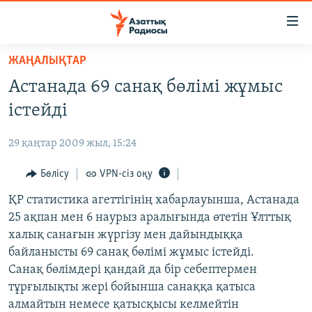
Accessibility
links
Skip
ЖАҢАЛЫҚТАР
to
ЖАҢАЛЫҚТАР
Астанада 69 санақ бөлімі жұмыс
main
САЯСАТ
content
істейді
AZATTYQTV
Skip
to
29 қаңтар 2009 жыл, 15:24
ҚАҢТАР ОҚИҒАСЫ
main
АДАМ ҚҰҚЫҚТАРЫ
Бөлісу
VPN-сіз оқу
Navigation
Skip
ӘЛЕУМЕТ
ҚР статистика агеттігінің хабарлауынша, Астанада
to
25 ақпан мен 6 наурыз аралығында өтетін Ұлттық
ӘЛЕМ
Search
халық санағын жүргізу мен дайындыққа
АРНАЙЫ ЖОБАЛАР
байланысты 69 санақ бөлімі жұмыс істейді.
Санақ бөлімдері қандай да бір себептермен
Русский
тұрғылықты жері бойынша санаққа қатыса
алмайтын немесе қатысқысы келмейтін