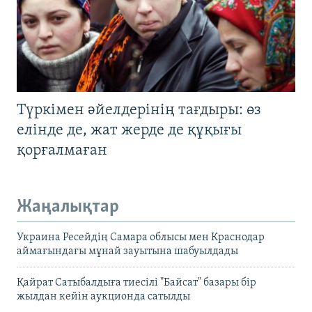
Түркімен әйелдерінің тағдыры: өз
елінде де, жат жерде де құқығы
қорғалмаған
Жаңалықтар
Украина Ресейдің Самара облысы мен Краснодар
аймағындағы мұнай зауытына шабуылдады
Қайрат Сатыбалдыға тиесілі "Байсат" базары бір
жылдан кейін аукционда сатылды