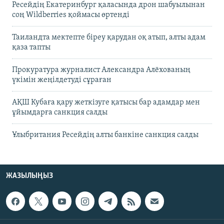
Ресейдің Екатеринбург қаласында дрон шабуылынан
соң Wildberries қоймасы өртенді
Таиландта мектепте біреу қарудан оқ атып, алты адам
қаза тапты
Прокуратура журналист Александра Алёхованың
үкімін жеңілдетуді сұраған
АҚШ Кубаға қару жеткізуге қатысы бар адамдар мен
ұйымдарға санкция салды
Ұлыбритания Ресейдің алты банкіне санкция салды
ЖАЗЫЛЫҢЫЗ