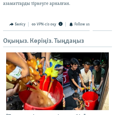
азаматтарды тіркеуге арналған.
ЖАЗЫЛЫҢЫЗ
Бөлісу
VPN-сіз оқу
Follow us
Басқа тілдерде
Оқыңыз. Көріңіз. Тыңдаңыз