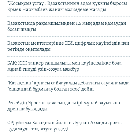
"Жосықсыз ұстау". Қазақстанның адам құқығы бюросы
Ермек Нарымбаев жайлы мәлімдеме жасады
Қазақстанда рақымшылықпен 1,5 мың адам қамаудан
босап шықты
Қазақстан мектептерінде ЖИ, цифрлық қауіпсіздік пән
ретінде оқытылады
БАҚ: КҚК танкер тапшылығы мен қауіпсіздікке бола
мұнай тиеуді үзіп-созуға мәжбүр
"Қазақстан" арнасы сайлауалды дебаттағы сауалнамада
"ешқандай бұрмалау болған жоқ" дейді
Ресейдің Ярослав қаласындағы ірі мұнай зауытына
дрон шабуылдады
CPJ ұйымы Қазақстан билігін Лұқпан Ахмедияровты
қудалауды тоқтатуға үндеді