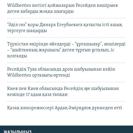
Wildberries негізгі қоймаларын Ресейден көшірмек
деген хабарды жоққа шығарды
"Әділ сөз" қоры Динара Егеубаеваға қатысты істі ашық
тергеуге шақырды
Түркістан өңірінде әйелдерді – "ұрғашылар", әншілерді
– "шайтанның жаршысы" деген тұрғын ұсталып, іс
қозғалды
Ресейдің Тула облысында дрон шабуылынан кейін
Wildberries орталығы өртенді
Киев пен Киев облысында Ресейдің әуе шабуылынан
кемінде 17 адам қаза тапқан
Қазақ кинорежиссері Ардақ Әмірқұлов дүниеден өтті
ЖАЗЫЛЫҢЫЗ