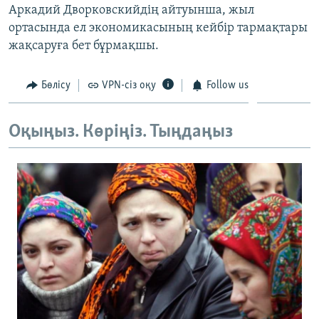
Аркадий Дворковскийдің айтуынша, жыл
ЖАЗЫЛЫҢЫЗ
ортасында ел экономикасының кейбір тармақтары
жақсаруға бет бұрмақшы.
Басқа тілдерде
Бөлісу
VPN-сіз оқу
Follow us
Оқыңыз. Көріңіз. Тыңдаңыз