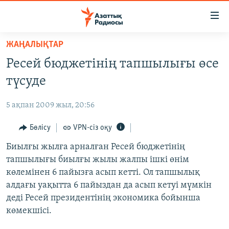
Accessibility
links
Skip
ЖАҢАЛЫҚТАР
to
ЖАҢАЛЫҚТАР
Ресей бюджетінің тапшылығы өсе
main
САЯСАТ
content
түсуде
AZATTYQTV
Skip
to
5 ақпан 2009 жыл, 20:56
ҚАҢТАР ОҚИҒАСЫ
main
АДАМ ҚҰҚЫҚТАРЫ
Бөлісу
VPN-сіз оқу
Navigation
Skip
ӘЛЕУМЕТ
Биылғы жылға арналған Ресей бюджетінің
to
тапшылығы биылғы жылы жалпы ішкі өнім
ӘЛЕМ
Search
көлемінен 6 пайызға асып кетті. Ол тапшылық
АРНАЙЫ ЖОБАЛАР
алдағы уақытта 6 пайыздан да асып кетуі мүмкін
деді Ресей президентінің экономика бойынша
Русский
көмекшісі.