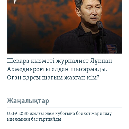
Шекара қызметі журналист Лұқпан
Ахмедияровты елден шығармады.
Оған қарсы шағым жазған кім?
Жаңалықтар
UEFA 2030 жылғы әлем кубогына бойкот жариялау
идеясынан бас тартпайды