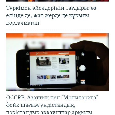
Түркімен әйелдерінің тағдыры: өз
елінде де, жат жерде де құқығы
қорғалмаған
OCCRP: Азаттық пен "Мониториға"
фейк шағым үндістандық,
пәкістандық аккаунттар арқылы