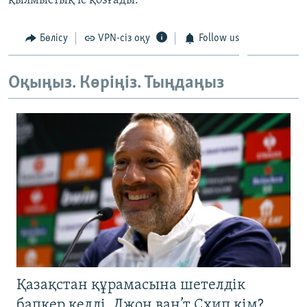
қылмыстық іс қозғады.
Бөлісу
VPN-сіз оқу
Follow us
Оқыңыз. Көріңіз. Тыңдаңыз
Қазақстан құрамасына шетелдік
бапкер келді. Джон ван’т Схип кім?