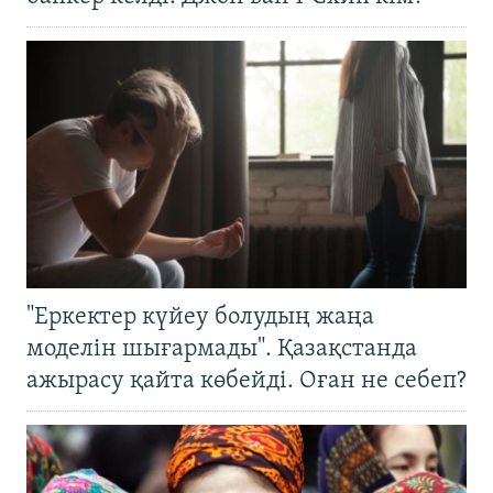
"Еркектер күйеу болудың жаңа
моделін шығармады". Қазақстанда
ажырасу қайта көбейді. Оған не себеп?