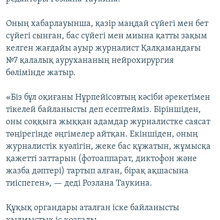
ЖАЗЫЛЫҢЫЗ
Оның хабарлауынша, қазір маңдай сүйегі мен бет
сүйегі сынған, бас сүйегі мен миына қатты зақым
келген жағдайы ауыр журналист Қалқамандағы
Басқа тілдерде
№7 қалалық аурухананың нейрохирургия
бөлімінде жатыр.
«Біз бұл оқиғаны Нұрпейісовтың кәсіби әрекетімен
тікелей байланысты деп есептейміз. Біріншіден,
оны соққыға жыққан адамдар журналистке саясат
төңірегінде әңгімелер айтқан. Екіншіден, оның
журналистік куәлігін, жеке бас құжатын, жұмысқа
қажетті заттарын (фотоаппарат, диктофон және
жазба дәптері) тартып алған, бірақ ақшасына
тиіспеген», — деді Розлана Таукина.
Құқық органдары аталған іске байланысты