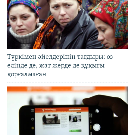
Түркімен әйелдерінің тағдыры: өз
елінде де, жат жерде де құқығы
қорғалмаған