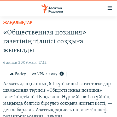
Accessibility
links
Skip
ЖАҢАЛЫҚТАР
to
ЖАҢАЛЫҚТАР
«Общественная позиция»
main
САЯСАТ
content
газетінің тілшісі соққыға
AZATTYQTV
Skip
жығылды
to
ҚАҢТАР ОҚИҒАСЫ
main
6 ақпан 2009 жыл, 17:12
АДАМ ҚҰҚЫҚТАРЫ
Navigation
Skip
Бөлісу
VPN-сіз оқу
ӘЛЕУМЕТ
to
Алматыда ақпанның 5-і күні кешкі сағат тоғыздар
ӘЛЕМ
Search
шамасында тәуелсіз «Общественная позиция»
АРНАЙЫ ЖОБАЛАР
газетінің тілшісі Бақытжан Нұрпейісовті өз үйінің
маңында белгісіз біреулер соққыға жығып кетті, —
Русский
деп хабарлады Азаттық радиосына газеттің шеф-
редакторы Розлана Таукина.