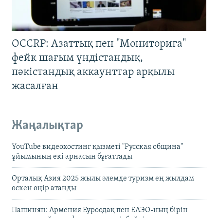
OCCRP: Азаттық пен "Мониториға"
фейк шағым үндістандық,
пәкістандық аккаунттар арқылы
жасалған
Жаңалықтар
YouTube видеохостинг қызметі "Русская община"
ұйымының екі арнасын бұғаттады
Орталық Азия 2025 жылы әлемде туризм ең жылдам
өскен өңір атанды
Пашинян: Армения Еуроодақ пен ЕАЭО-ның бірін