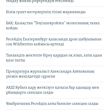
таңдау жайлы референдум өткізбейді
Білім грант иегерлерінің тізімі жарияланды
БАҚ: Қазақстан "Теңізшевройлға" экологиялық талап
қойды
Ресейдің Екатеринбург қаласында дрон шабуылынан
соң Wildberries қоймасы өртенді
Таиландта мектепте біреу қарудан оқ атып, алты адам
қаза тапты
Прокуратура журналист Александра Алёхованың
үкімін жеңілдетуді сұраған
АҚШ Кубаға қару жеткізуге қатысы бар адамдар мен
ұйымдарға санкция салды
Ұлыбритания Ресейдің алты банкіне санкция салды