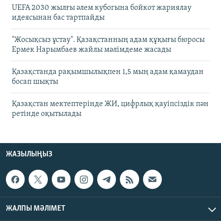
UEFA 2030 жылғы әлем кубогына бойкот жариялау
идеясынан бас тартпайды
"Жосықсыз ұстау". Қазақстанның адам құқығы бюросы
Ермек Нарымбаев жайлы мәлімдеме жасады
Қазақстанда рақымшылықпен 1,5 мың адам қамаудан
босап шықты
Қазақстан мектептерінде ЖИ, цифрлық қауіпсіздік пән
ретінде оқытылады
ЖАЗЫЛЫҢЫЗ
ЖАЛПЫ МӘЛІМЕТ