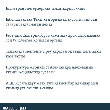
Білім грант иегерлерінің тізімі жарияланды
БАҚ: Қазақстан Теңіз кен орнында экологиялық заң
талабы сақталмаған дейді
Ресейдің Екатеринбург қаласында дрон шабуылынан
соң Wildberries қоймасы өртенді
Таиландта мектепте біреу қарудан оқ атып, алты адам
қаза тапты
Прокуратура журналист Александра Алёхованың
үкімін жеңілдетуді сұраған
АҚШ Кубаға қару жеткізуге қатысы бар адамдар мен
ұйымдарға санкция салды
ЖАЗЫЛЫҢЫЗ