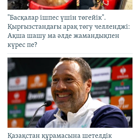
"Басқалар ішпес үшін төгейік".
Қырғызстандағы арақ төгу челленджі:
Ақша шашу ма әлде жамандықпен
күрес пе?
Қазақстан құрамасына шетелдік