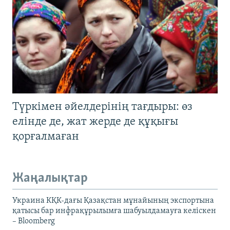
Түркімен әйелдерінің тағдыры: өз
елінде де, жат жерде де құқығы
қорғалмаған
Жаңалықтар
Украина КҚК-дағы Қазақстан мұнайының экспортына
қатысы бар инфрақұрылымға шабуылдамауға келіскен
– Bloomberg