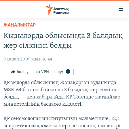
Accessibility
links
Skip
ЖАҢАЛЫҚТАР
to
ЖАҢАЛЫҚТАР
Қызылорда облысында 3 баллдық
main
САЯСАТ
content
жер сілкінісі болды
AZATTYQTV
Skip
to
9 ақпан 2009 жыл, 16:44
ҚАҢТАР ОҚИҒАСЫ
main
АДАМ ҚҰҚЫҚТАРЫ
Бөлісу
VPN-сіз оқу
Navigation
Skip
ӘЛЕУМЕТ
Қызылорда облысының Жаңақорған ауданында
to
MSK-64 бағаны бойынша 3 баллдық жер сілкінісі
ӘЛЕМ
Search
болды, — деп хабарлайды ҚР Төтенше жағдайлар
АРНАЙЫ ЖОБАЛАР
министрлігінің баспасөз қызметі.
Русский
ҚР сейсмология институтының мәліметінше, 12,1
энергетикалық класты жер сілкінісінің эпицентрі