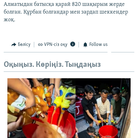
Алматыдан батысқа қарай 820 шақырым жерде
ЖАЗЫЛЫҢЫЗ
болған. Құрбан болғандар мен зардап шеккендер
жоқ.
Басқа тілдерде
Бөлісу
VPN-сіз оқу
Follow us
Оқыңыз. Көріңіз. Тыңдаңыз