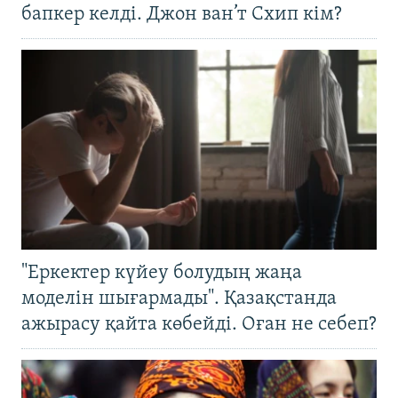
бапкер келді. Джон ван’т Схип кім?
"Еркектер күйеу болудың жаңа
моделін шығармады". Қазақстанда
ажырасу қайта көбейді. Оған не себеп?