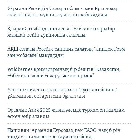
Украина Ресейдің Самара облысы мен Краснодар
аймағындағы мұнай зауытына шабуылдады
Қайрат Сатыбалдыға тиесілі "Байсат" базары бір
жылдан кейін аукционда сатылды
АҚШ сенаты Ресейге санкция салатын "Линдси Грэм
заң жобасын" мақұлдады
Wildberries қоймаларының бір бөлігін "Қазақстан,
Өзбекстан және Беларуське көшірмек"
YouTube видеохостинг қызметі "Русская община"
ұйымының екі арнасын бұғаттады
Орталық Азия 2025 жылы әлемде туризм ең жылдам
өскен өңір атанды
Пашинян: Армения Еуроодақ пен ЕАЭО-ның бірін
таңдау жайлы референдум өткізбейді