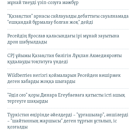
мұнай тиеуді үзіп-созуға мәжбүр
"Қазақстан" арнасы сайлауалды дебаттағы сауалнамада
"ешқандай бұрмалау болған жоқ" дейді
Ресейдің Ярослав қаласындағы ірі мұнай зауытына
дрон шабуылдады
CPJ ұйымы Қазақстан билігін Лұқпан Ахмедияровты
қудалауды тоқтатуға үндеді
Wildberries негізгі қоймаларын Ресейден көшірмек
деген хабарды жоққа шығарды
"Әділ сөз" қоры Динара Егеубаеваға қатысты істі ашық
тергеуге шақырды
Түркістан өңірінде әйелдерді – "ұрғашылар", әншілерді
– "шайтанның жаршысы" деген тұрғын ұсталып, іс
қозғалды