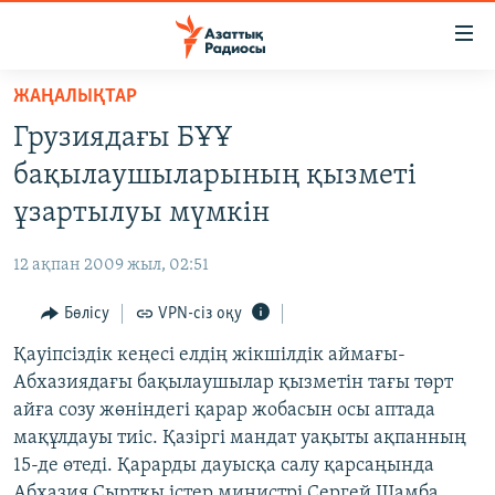
Accessibility
links
Skip
ЖАҢАЛЫҚТАР
to
ЖАҢАЛЫҚТАР
Грузиядағы БҰҰ
main
САЯСАТ
content
бақылаушыларының қызметі
AZATTYQTV
Skip
ұзартылуы мүмкін
to
ҚАҢТАР ОҚИҒАСЫ
main
12 ақпан 2009 жыл, 02:51
АДАМ ҚҰҚЫҚТАРЫ
Navigation
Skip
Бөлісу
VPN-сіз оқу
ӘЛЕУМЕТ
to
Қауіпсіздік кеңесі елдің жікшілдік аймағы-
ӘЛЕМ
Search
Абхазиядағы бақылаушылар қызметін тағы төрт
АРНАЙЫ ЖОБАЛАР
айға созу жөніндегі қарар жобасын осы аптада
мақұлдауы тиіс. Қазіргі мандат уақыты ақпанның
Русский
15-де өтеді. Қарарды дауысқа салу қарсаңында
Абхазия Сыртқы істер министрі Сергей Шамба