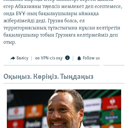
ЖАЗЫЛЫҢЫЗ
егер Абхазияны тәуелсіз мемлекет деп есептемесе,
онда БҰҰ-ның бақылаушылары аймаққа
жіберлімейді деді. Грузия болса, ел
территориясының тұтастығына нұқсан келтіретін
Басқа тілдерде
бақылаушылар тобын Грузияға келтірмейміз деп
отыр.
Бөлісу
VPN-сіз оқу
Follow us
Оқыңыз. Көріңіз. Тыңдаңыз