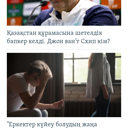
Қазақстан құрамасына шетелдік
бапкер келді. Джон ван’т Схип кім?
"Еркектер күйеу болудың жаңа