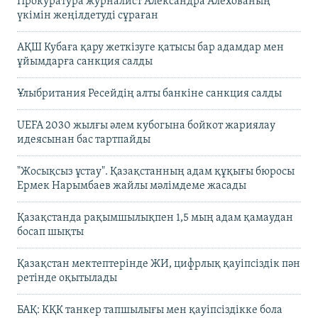
Прокуратура журналист Александра Алёхованың
үкімін жеңілдетуді сұраған
АҚШ Кубаға қару жеткізуге қатысы бар адамдар мен
ұйымдарға санкция салды
Ұлыбритания Ресейдің алты банкіне санкция салды
UEFA 2030 жылғы әлем кубогына бойкот жариялау
идеясынан бас тартпайды
"Жосықсыз ұстау". Қазақстанның адам құқығы бюросы
Ермек Нарымбаев жайлы мәлімдеме жасады
Қазақстанда рақымшылықпен 1,5 мың адам қамаудан
босап шықты
Қазақстан мектептерінде ЖИ, цифрлық қауіпсіздік пән
ретінде оқытылады
БАҚ: КҚК танкер тапшылығы мен қауіпсіздікке бола