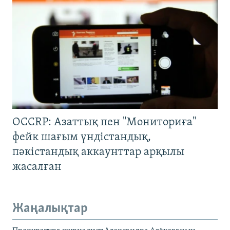
OCCRP: Азаттық пен "Мониториға"
фейк шағым үндістандық,
пәкістандық аккаунттар арқылы
жасалған
Жаңалықтар