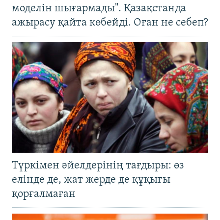
моделін шығармады". Қазақстанда
ажырасу қайта көбейді. Оған не себеп?
Түркімен әйелдерінің тағдыры: өз
елінде де, жат жерде де құқығы
қорғалмаған