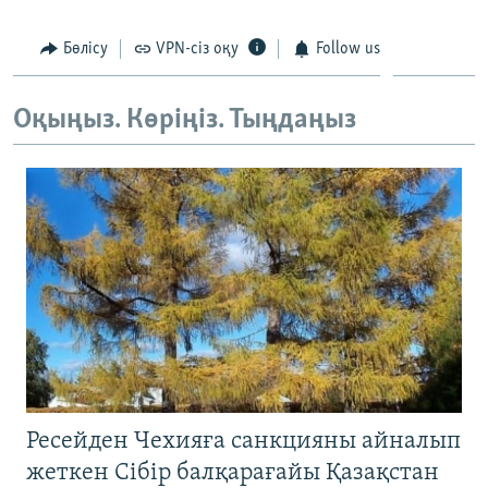
ЖАЗЫЛЫҢЫЗ
Бөлісу
VPN-сіз оқу
Follow us
Оқыңыз. Көріңіз. Тыңдаңыз
Басқа тілдерде
Ресейден Чехияға санкцияны айналып
жеткен Сібір балқарағайы Қазақстан