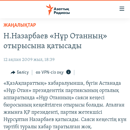
Accessibility
links
Skip
ЖАҢАЛЫҚТАР
to
ЖАҢАЛЫҚТАР
Н.Назарбаев «Нұр Отанның»
main
САЯСАТ
content
отырысына қатысады
AZATTYQTV
Skip
to
12 ақпан 2009 жыл, 18:39
ҚАҢТАР ОҚИҒАСЫ
main
АДАМ ҚҰҚЫҚТАРЫ
Бөлісу
VPN-сіз оқу
Navigation
Skip
ӘЛЕУМЕТ
«ҚазАқпараттың» хабаралуынша, бүгін Астанада
to
«Нұр Отан» президенттік партиясының орталық
ӘЛЕМ
Search
аппаратында «Нұр Отанның» саяси кеңесі
АРНАЙЫ ЖОБАЛАР
бюросының кеңейтілген отырысы болады. Аталған
жиынға ҚР президенті, партия жетекшісі
Русский
Нұрсұлтан Назарбаев қатысады. Саяси кеңестің күн
тәртібі туралы хабар таратылған жоқ.