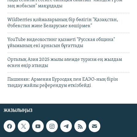
АҚШ сенаты Ресейге санкция салатын "Линдси Грэм
заң жобасын" мақұлдады
Wildberries қоймаларының бір бөлігін "Қазақстан,
Өзбекстан және Беларуське көшірмек"
YouTube видеохостинг қызметі "Русская община"
ұйымының екі арнасын бұғаттады
Орталық Азия 2025 жылы әлемде туризм ең жылдам
өскен өңір атанды
Пашинян: Армения Еуроодақ пен ЕАЭО-ның бірін
таңдау жайлы референдум өткізбейді
ЖАЗЫЛЫҢЫЗ