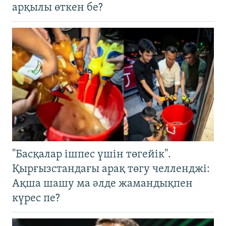
арқылы өткен бе?
"Басқалар ішпес үшін төгейік".
Қырғызстандағы арақ төгу челленджі:
Ақша шашу ма әлде жамандықпен
күрес пе?