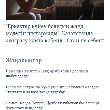
"Еркектер күйеу болудың жаңа
моделін шығармады". Қазақстанда
ажырасу қайта көбейді. Оған не себеп?
Жаңалықтар
Йемендік хуситтер Сауд Арабиясына дронмен
шабуылдады
Ресей мен Украина бір-біріне әуе шабуылын жасады:
екі жақтан да қаза тапқандар бар
Самат Смақов "Атырау" футбол клубының бас бапкері
болып тағайындалды