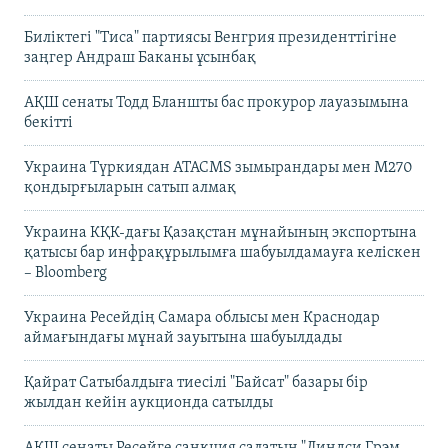
Биліктегі "Тиса" партиясы Венгрия президенттігіне
заңгер Андраш Баканы ұсынбақ
АҚШ сенаты Тодд Бланшты бас прокурор лауазымына
бекітті
Украина Түркиядан ATACMS зымырандары мен M270
қондырғыларын сатып алмақ
Украина КҚК-дағы Қазақстан мұнайының экспортына
қатысы бар инфрақұрылымға шабуылдамауға келіскен
– Bloomberg
Украина Ресейдің Самара облысы мен Краснодар
аймағындағы мұнай зауытына шабуылдады
Қайрат Сатыбалдыға тиесілі "Байсат" базары бір
жылдан кейін аукционда сатылды