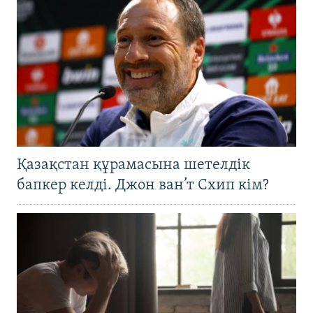
Қазақстан құрамасына шетелдік
бапкер келді. Джон ван’т Схип кім?