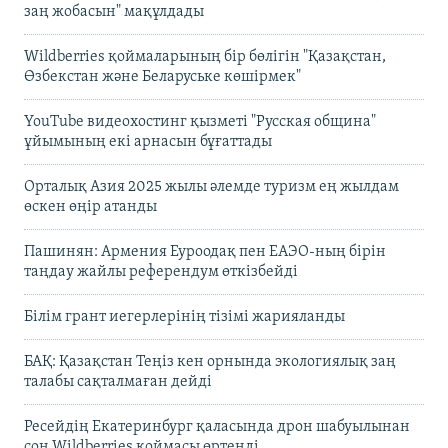
заң жобасын" мақұлдады
Wildberries қоймаларының бір бөлігін "Қазақстан,
Өзбекстан және Беларуське көшірмек"
YouTube видеохостинг қызметі "Русская община"
ұйымының екі арнасын бұғаттады
Орталық Азия 2025 жылы әлемде туризм ең жылдам
өскен өңір атанды
Пашинян: Армения Еуроодақ пен ЕАЭО-ның бірін
таңдау жайлы референдум өткізбейді
Білім грант иегерлерінің тізімі жарияланды
БАҚ: Қазақстан Теңіз кен орнында экологиялық заң
талабы сақталмаған дейді
Ресейдің Екатеринбург қаласында дрон шабуылынан
соң Wildberries қоймасы өртенді