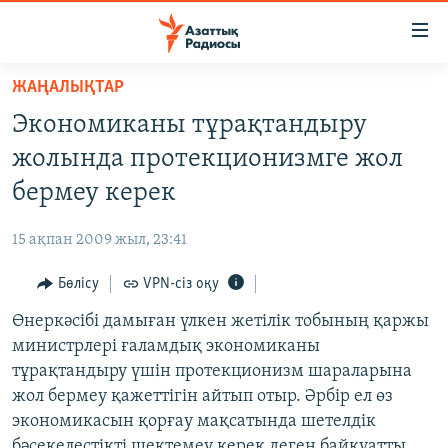
Accessibility
links
Skip
ЖАҢАЛЫҚТАР
to
ЖАҢАЛЫҚТАР
Экономиканы тұрақтандыру
main
САЯСАТ
content
жолында протекционизмге жол
AZATTYQTV
Skip
бермеу керек
to
ҚАҢТАР ОҚИҒАСЫ
main
15 ақпан 2009 жыл, 23:41
АДАМ ҚҰҚЫҚТАРЫ
Navigation
Skip
Бөлісу
VPN-сіз оқу
ӘЛЕУМЕТ
to
Өнеркәсібі дамыған үлкен жетілік тобының қаржы
ӘЛЕМ
Search
министрлері ғаламдық экономиканы
АРНАЙЫ ЖОБАЛАР
тұрақтандыру үшін протекционизм шараларына
жол бермеу қажеттігін айтып отыр. Әрбір ел өз
Русский
экономикасын қорғау мақсатында шетелдік
бәсекелестікті шектемеу керек деген байқуатты