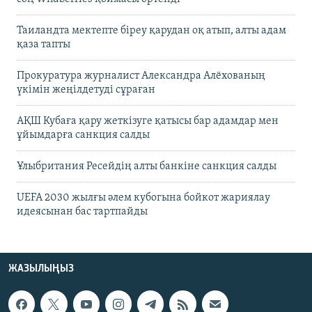
Таиландта мектепте біреу қарудан оқ атып, алты адам
қаза тапты
Прокуратура журналист Александра Алёхованың
үкімін жеңілдетуді сұраған
АҚШ Кубаға қару жеткізуге қатысы бар адамдар мен
ұйымдарға санкция салды
Ұлыбритания Ресейдің алты банкіне санкция салды
UEFA 2030 жылғы әлем кубогына бойкот жариялау
идеясынан бас тартпайды
ЖАЗЫЛЫҢЫЗ