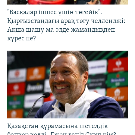
"Басқалар ішпес үшін төгейік".
Қырғызстандағы арақ төгу челленджі:
Ақша шашу ма әлде жамандықпен
күрес пе?
Қазақстан құрамасына шетелдік