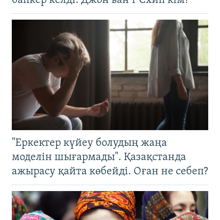
бапкер келді. Джон ван’т Схип кім?
"Еркектер күйеу болудың жаңа
моделін шығармады". Қазақстанда
ажырасу қайта көбейді. Оған не себеп?