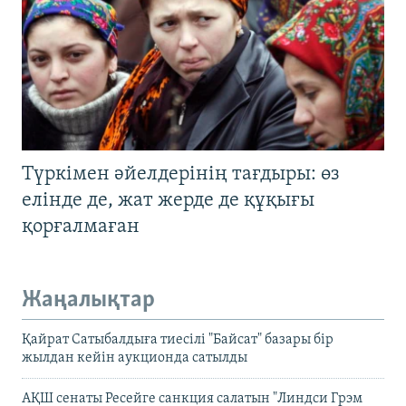
Түркімен әйелдерінің тағдыры: өз
елінде де, жат жерде де құқығы
қорғалмаған
Жаңалықтар
Қайрат Сатыбалдыға тиесілі "Байсат" базары бір
жылдан кейін аукционда сатылды
АҚШ сенаты Ресейге санкция салатын "Линдси Грэм