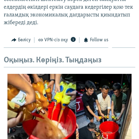
ЖАЗЫЛЫҢЫЗ
елдердің өкілдері еркін саудаға кедергілер қою тек
ғаламдық экономикалық дағдарысты қиындатып
жібереді деді.
Басқа тілдерде
Бөлісу
VPN-сіз оқу
Follow us
Оқыңыз. Көріңіз. Тыңдаңыз