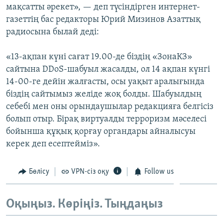
мақсатты әрекет», — деп түсіндірген интернет-
ЖАЗЫЛЫҢЫЗ
газеттің бас редакторы Юрий Мизинов Азаттық
радиосына былай деді:
Басқа тілдерде
«13-ақпан күні сағат 19.00-де біздің «ЗонаКЗ»
сайтына DDoS-шабуыл жасалды, ол 14 ақпан күнгі
14-00-ге дейін жалғасты, осы уақыт аралығында
біздің сайтымыз желіде жоқ болды. Шабуылдың
себебі мен оны орындаушылар редакцияға белгісіз
болып отыр. Бірақ виртуалды терроризм мәселесі
бойынша құқық қорғау органдары айналысуы
керек деп есептейміз».
Бөлісу
VPN-сіз оқу
Follow us
Оқыңыз. Көріңіз. Тыңдаңыз