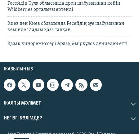
Ресейдің Тула облысында дрон шабуылынан кейін
Wildberries орталығы өртенді
Киев пен Киев облысында Ресейдің әуе шабуылынан
кемінде 17 адам қаза тапқан
Қазақ кинорежиссері Ардақ Әмірқұлов дүниеден өтті
ЖАЗЫЛЫҢЫЗ
ЖАЛПЫ МӘЛІМЕТ
НЕГІЗГІ БӨЛІМДЕР
Азат Еуропа / Азаттық радиосы © 2026, Inc. | Барлық