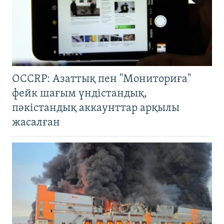
OCCRP: Азаттық пен "Мониториға"
фейк шағым үндістандық,
пәкістандық аккаунттар арқылы
жасалған