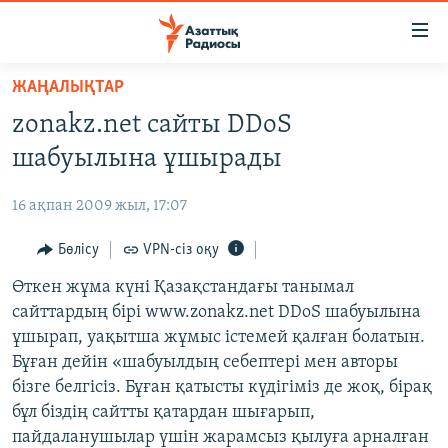
Accessibility
links
Skip
ЖАҢАЛЫҚТАР
to
ЖАҢАЛЫҚТАР
zonakz.net сайты DDoS
main
САЯСАТ
content
шабуылына ұшырады
AZATTYQTV
Skip
to
16 ақпан 2009 жыл, 17:07
ҚАҢТАР ОҚИҒАСЫ
main
АДАМ ҚҰҚЫҚТАРЫ
Бөлісу
VPN-сіз оқу
Navigation
Skip
ӘЛЕУМЕТ
Өткен жұма күні Қазақстандағы танымал
to
сайттардың бірі www.zonakz.net DDoS шабуылына
ӘЛЕМ
Search
ұшырап, уақытша жұмыс істемей қалған болатын.
АРНАЙЫ ЖОБАЛАР
Бұған дейін «шабуылдың себептері мен авторы
бізге белгісіз. Бұған қатысты күдігіміз де жоқ, бірақ
Русский
бұл біздің сайтты қатардан шығарып,
пайдаланушылар үшін жарамсыз қылуға арналған