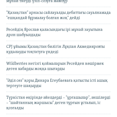
мұнай тиеуді үзіп-созуға мәжбүр
"Қазақстан" арнасы сайлауалды дебаттағы сауалнамада
"ешқандай бұрмалау болған жоқ" дейді
Ресейдің Ярослав қаласындағы ірі мұнай зауытына
дрон шабуылдады
CPJ ұйымы Қазақстан билігін Лұқпан Ахмедияровты
қудалауды тоқтатуға үндеді
Wildberries негізгі қоймаларын Ресейден көшірмек
деген хабарды жоққа шығарды
"Әділ сөз" қоры Динара Егеубаеваға қатысты істі ашық
тергеуге шақырды
Түркістан өңірінде әйелдерді – "ұрғашылар", әншілерді
– "шайтанның жаршысы" деген тұрғын ұсталып, іс
қозғалды