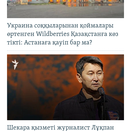
Украина соққыларынан қоймалары
өртенген Wildberries Қазақстанға көз
тікті: Астанаға қауіп бар ма?
Шекара қызметі журналист Лұқпан