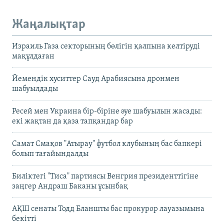
Жаңалықтар
Израиль Газа секторының бөлігін қалпына келтіруді
мақұлдаған
Йемендік хуситтер Сауд Арабиясына дронмен
шабуылдады
Ресей мен Украина бір-біріне әуе шабуылын жасады:
екі жақтан да қаза тапқандар бар
Самат Смақов "Атырау" футбол клубының бас бапкері
болып тағайындалды
Биліктегі "Тиса" партиясы Венгрия президенттігіне
заңгер Андраш Баканы ұсынбақ
АҚШ сенаты Тодд Бланшты бас прокурор лауазымына
бекітті