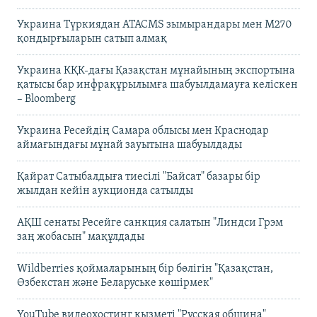
Украина Түркиядан ATACMS зымырандары мен M270
қондырғыларын сатып алмақ
Украина КҚК-дағы Қазақстан мұнайының экспортына
қатысы бар инфрақұрылымға шабуылдамауға келіскен
– Bloomberg
Украина Ресейдің Самара облысы мен Краснодар
аймағындағы мұнай зауытына шабуылдады
Қайрат Сатыбалдыға тиесілі "Байсат" базары бір
жылдан кейін аукционда сатылды
АҚШ сенаты Ресейге санкция салатын "Линдси Грэм
заң жобасын" мақұлдады
Wildberries қоймаларының бір бөлігін "Қазақстан,
Өзбекстан және Беларуське көшірмек"
YouTube видеохостинг қызметі "Русская община"