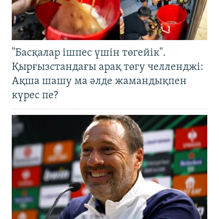
"Басқалар ішпес үшін төгейік".
Қырғызстандағы арақ төгу челленджі:
Ақша шашу ма әлде жамандықпен
күрес пе?