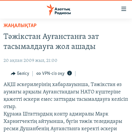
Accessibility
links
Skip
ЖАҢАЛЫҚТАР
to
ЖАҢАЛЫҚТАР
Тәжікстан Ауғанстанға зат
main
САЯСАТ
content
тасымалдауға жол ашады
AZATTYQTV
Skip
to
20 ақпан 2009 жыл, 21:00
ҚАҢТАР ОҚИҒАСЫ
main
АДАМ ҚҰҚЫҚТАРЫ
Бөлісу
VPN-сіз оқу
Navigation
Skip
ӘЛЕУМЕТ
АҚШ әскерилерінің хабарлауынша, Тәжікстан өз
to
аумағы арқылы Ауғанстандағы НАТО күштеріне
ӘЛЕМ
Search
қажетті әскери емес заттарды тасымалдауға келісіп
АРНАЙЫ ЖОБАЛАР
отыр.
Құрама Штаттардың контр адмиралы Марк
Русский
Харнитчектің айтуынша, бүгін тәжік теледидары
ресми Душанбенің Ауғанстанға керекті әскери