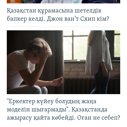
Қазақстан құрамасына шетелдік
бапкер келді. Джон ван’т Схип кім?
"Еркектер күйеу болудың жаңа
моделін шығармады". Қазақстанда
ажырасу қайта көбейді. Оған не себеп?