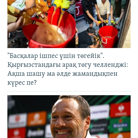
"Басқалар ішпес үшін төгейік".
Қырғызстандағы арақ төгу челленджі:
Ақша шашу ма әлде жамандықпен
күрес пе?