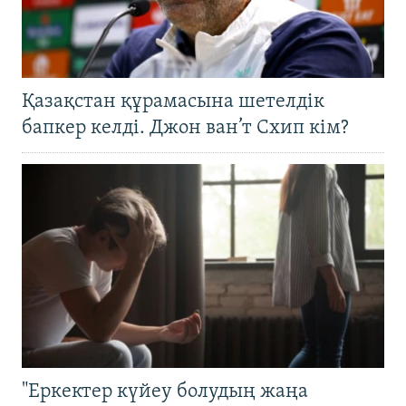
Қазақстан құрамасына шетелдік
бапкер келді. Джон ван’т Схип кім?
"Еркектер күйеу болудың жаңа