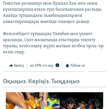
Пәкістан ресмилері әкім Хушхал Хан мен оның
ЖАЗЫЛЫҢЫЗ
күзетшілерінің өткен түні босатылғанын растады.
Алайда тұтқындағы талибандықтармен
алмастырғандары жөнінде ешнәрсе демеді.
Басқа тілдерде
Жексенбідегі тұтқындау Талибан мен үкімет
арасында, Суат жазығында атыстарды тоқтату
туралы, келіссөздер жүріп жатқан кезбен тұспа-тұс
келіп отыр.
Бөлісу
VPN-сіз оқу
Follow us
Оқыңыз. Көріңіз. Тыңдаңыз