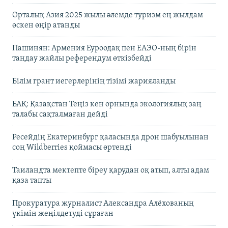
Орталық Азия 2025 жылы әлемде туризм ең жылдам
өскен өңір атанды
Пашинян: Армения Еуроодақ пен ЕАЭО-ның бірін
таңдау жайлы референдум өткізбейді
Білім грант иегерлерінің тізімі жарияланды
БАҚ: Қазақстан Теңіз кен орнында экологиялық заң
талабы сақталмаған дейді
Ресейдің Екатеринбург қаласында дрон шабуылынан
соң Wildberries қоймасы өртенді
Таиландта мектепте біреу қарудан оқ атып, алты адам
қаза тапты
Прокуратура журналист Александра Алёхованың
үкімін жеңілдетуді сұраған