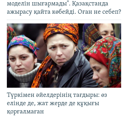
моделін шығармады". Қазақстанда
ажырасу қайта көбейді. Оған не себеп?
Түркімен әйелдерінің тағдыры: өз
елінде де, жат жерде де құқығы
қорғалмаған