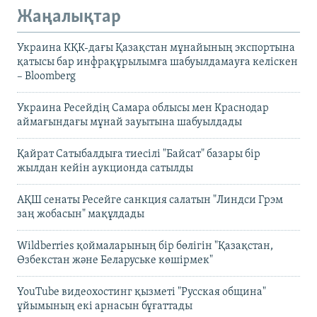
Жаңалықтар
Украина КҚК-дағы Қазақстан мұнайының экспортына
қатысы бар инфрақұрылымға шабуылдамауға келіскен
– Bloomberg
Украина Ресейдің Самара облысы мен Краснодар
аймағындағы мұнай зауытына шабуылдады
Қайрат Сатыбалдыға тиесілі "Байсат" базары бір
жылдан кейін аукционда сатылды
АҚШ сенаты Ресейге санкция салатын "Линдси Грэм
заң жобасын" мақұлдады
Wildberries қоймаларының бір бөлігін "Қазақстан,
Өзбекстан және Беларуське көшірмек"
YouTube видеохостинг қызметі "Русская община"
ұйымының екі арнасын бұғаттады