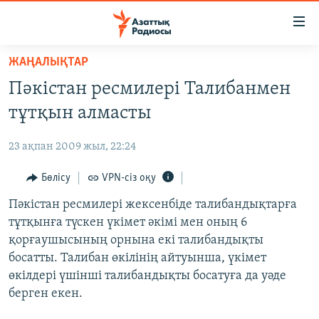
Accessibility
links
Skip
ЖАҢАЛЫҚТАР
to
ЖАҢАЛЫҚТАР
Пәкістан ресмилері Талибанмен
main
САЯСАТ
content
тұтқын алмасты
AZATTYQTV
Skip
to
23 ақпан 2009 жыл, 22:24
ҚАҢТАР ОҚИҒАСЫ
main
АДАМ ҚҰҚЫҚТАРЫ
Бөлісу
VPN-сіз оқу
Navigation
Skip
ӘЛЕУМЕТ
Пәкістан ресмилері жексенбіде талибандықтарға
to
тұтқынға түскен үкімет әкімі мен оның 6
ӘЛЕМ
Search
қорғаушысының орнына екі талибандықты
АРНАЙЫ ЖОБАЛАР
босатты. Талибан өкілінің айтуынша, үкімет
өкілдері үшінші талибандықты босатуға да уәде
Русский
берген екен.