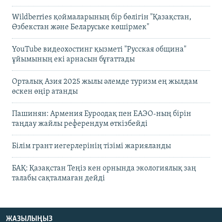
Wildberries қоймаларының бір бөлігін "Қазақстан,
Өзбекстан және Беларуське көшірмек"
YouTube видеохостинг қызметі "Русская община"
ұйымының екі арнасын бұғаттады
Орталық Азия 2025 жылы әлемде туризм ең жылдам
өскен өңір атанды
Пашинян: Армения Еуроодақ пен ЕАЭО-ның бірін
таңдау жайлы референдум өткізбейді
Білім грант иегерлерінің тізімі жарияланды
БАҚ: Қазақстан Теңіз кен орнында экологиялық заң
талабы сақталмаған дейді
ЖАЗЫЛЫҢЫЗ