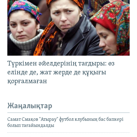
Түркімен әйелдерінің тағдыры: өз
елінде де, жат жерде де құқығы
қорғалмаған
Жаңалықтар
Самат Смақов "Атырау" футбол клубының бас бапкері
болып тағайындалды