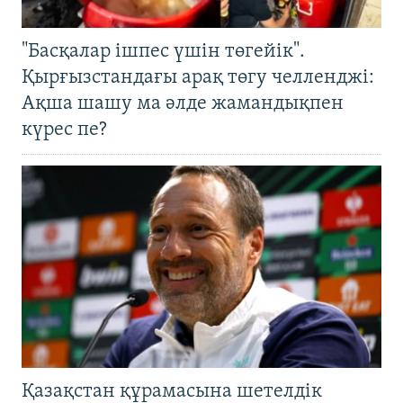
"Басқалар ішпес үшін төгейік".
Қырғызстандағы арақ төгу челленджі:
Ақша шашу ма әлде жамандықпен
күрес пе?
Қазақстан құрамасына шетелдік