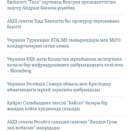
Биліктегі "Тиса" партиясы Венгрия президенттігіне
заңгер Андраш Баканы ұсынбақ
АҚШ сенаты Тодд Бланшты бас прокурор лауазымына
бекітті
Украина Түркиядан ATACMS зымырандары мен M270
қондырғыларын сатып алмақ
Украина КҚК-дағы Қазақстан мұнайының экспортына
қатысы бар инфрақұрылымға шабуылдамауға келіскен
– Bloomberg
Украина Ресейдің Самара облысы мен Краснодар
аймағындағы мұнай зауытына шабуылдады
Қайрат Сатыбалдыға тиесілі "Байсат" базары бір
жылдан кейін аукционда сатылды
АҚШ сенаты Ресейге санкция салатын "Линдси Грэм
заң жобасын" мақұлдады