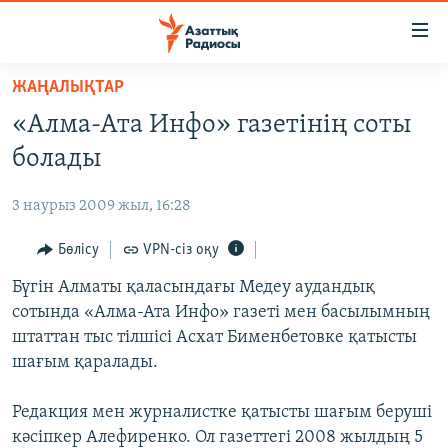
Accessibility
links
Skip
ЖАҢАЛЫҚТАР
to
ЖАҢАЛЫҚТАР
«Алма-Ата Инфо» газетінің соты
main
САЯСАТ
content
болады
AZATTYQTV
Skip
to
3 наурыз 2009 жыл, 16:28
ҚАҢТАР ОҚИҒАСЫ
main
АДАМ ҚҰҚЫҚТАРЫ
Бөлісу
VPN-сіз оқу
Navigation
Skip
ӘЛЕУМЕТ
Бүгін Алматы қаласындағы Медеу аудандық
to
сотында «Алма-Ата Инфо» газеті мен басылымның
ӘЛЕМ
Search
штаттан тыс тілшісі Асхат Бименбетовке қатысты
АРНАЙЫ ЖОБАЛАР
шағым қаралады.
Русский
Редакция мен журналистке қатысты шағым беруші
кәсіпкер Алефиренко. Ол газеттегі 2008 жылдың 5