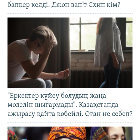
бапкер келді. Джон ван’т Схип кім?
"Еркектер күйеу болудың жаңа
моделін шығармады". Қазақстанда
ажырасу қайта көбейді. Оған не себеп?