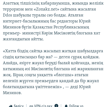
Азаттық тілшісінің хабарлауынша, жиында желілік
ЖАЗЫЛЫҢЫЗ
терроризм мен «Zonakz.net» сайтына жасалған
Ddos шабуылы туралы сөз болды. Аталған
ннтернет-басылымның бас редакторы Юрий
Басқа тілдерде
Мизинов бүгін Қазақстан Республикасының
премьер- министрі Кәрім Мәсімовтің блогына хат
жазғандығын айтты.
«Хатта біздің сайтқа жасалып жатқан шабуылдарға
сіздің қатысыңыз бар ма? — деген сұрақ қойдым.
Алайда, әзірге жауап беруді былай қойғанда, менің
хатымның өзі Мәсімовтің блогына әлі жарияланған
жоқ. Бірақ соңғы уақытта «блогшы» атағын
иеленіп жүрген премьерден қандай да бір жауап
болатындығына үміттенемін» , — деді Юрий
Мизинов.
Бөлісу
VPN-сіз оқу
Follow us