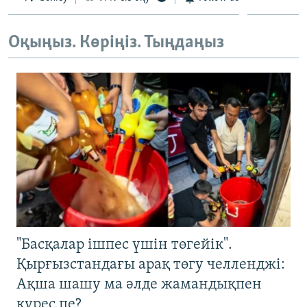
Оқыңыз. Көріңіз. Тыңдаңыз
"Басқалар ішпес үшін төгейік".
Қырғызстандағы арақ төгу челленджі:
Ақша шашу ма әлде жамандықпен
күрес пе?