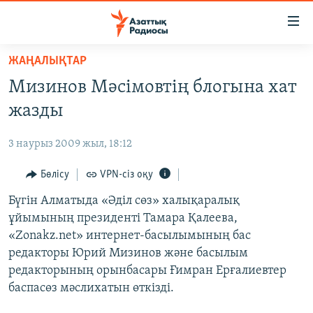
Accessibility
links
Skip
ЖАҢАЛЫҚТАР
to
ЖАҢАЛЫҚТАР
Мизинов Мәсімовтің блогына хат
main
САЯСАТ
content
жазды
AZATTYQTV
Skip
to
3 наурыз 2009 жыл, 18:12
ҚАҢТАР ОҚИҒАСЫ
main
АДАМ ҚҰҚЫҚТАРЫ
Бөлісу
VPN-сіз оқу
Navigation
Skip
ӘЛЕУМЕТ
Бүгін Алматыда «Әділ сөз» халықаралық
to
ұйымының президенті Тамара Қалеева,
ӘЛЕМ
Search
«Zonakz.net» интернет-басылымының бас
АРНАЙЫ ЖОБАЛАР
редакторы Юрий Мизинов және басылым
редакторының орынбасары Ғимран Ерғалиевтер
Русский
баспасөз мәслихатын өткізді.