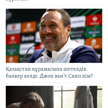
Қазақстан құрамасына шетелдік
бапкер келді. Джон ван’т Схип кім?