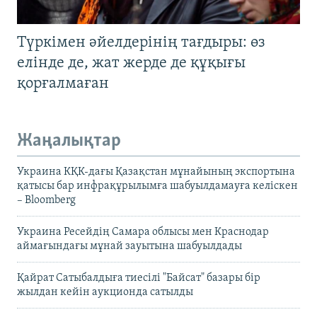
Түркімен әйелдерінің тағдыры: өз
елінде де, жат жерде де құқығы
қорғалмаған
Жаңалықтар
Украина КҚК-дағы Қазақстан мұнайының экспортына
қатысы бар инфрақұрылымға шабуылдамауға келіскен
– Bloomberg
Украина Ресейдің Самара облысы мен Краснодар
аймағындағы мұнай зауытына шабуылдады
Қайрат Сатыбалдыға тиесілі "Байсат" базары бір
жылдан кейін аукционда сатылды