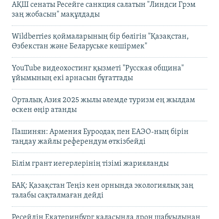
АҚШ сенаты Ресейге санкция салатын "Линдси Грэм
заң жобасын" мақұлдады
Wildberries қоймаларының бір бөлігін "Қазақстан,
Өзбекстан және Беларуське көшірмек"
YouTube видеохостинг қызметі "Русская община"
ұйымының екі арнасын бұғаттады
Орталық Азия 2025 жылы әлемде туризм ең жылдам
өскен өңір атанды
Пашинян: Армения Еуроодақ пен ЕАЭО-ның бірін
таңдау жайлы референдум өткізбейді
Білім грант иегерлерінің тізімі жарияланды
БАҚ: Қазақстан Теңіз кен орнында экологиялық заң
талабы сақталмаған дейді
Ресейдің Екатеринбург қаласында дрон шабуылынан