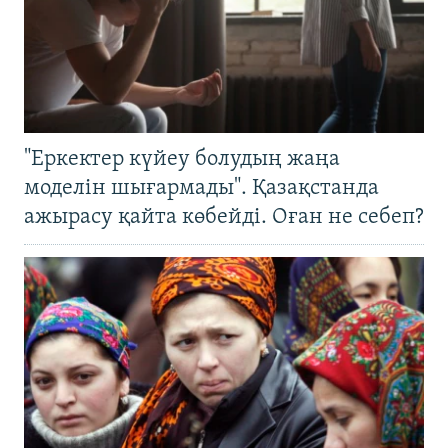
"Еркектер күйеу болудың жаңа
моделін шығармады". Қазақстанда
ажырасу қайта көбейді. Оған не себеп?