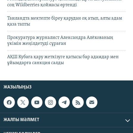
соң Wildberries қоймасы өртенді
Таиландта мектепте біреу қарудан оқ атып, алты адам
қаза тапты
Прокуратура журналист Александра Алёхованың
үкімін жеңілдетуді сұраған
АҚШ Кубаға қару жеткізуге қатысы бар адамдар мен
ұйымдарға санкция салды
ЖАЗЫЛЫҢЫЗ
ЖАЛПЫ МӘЛІМЕТ