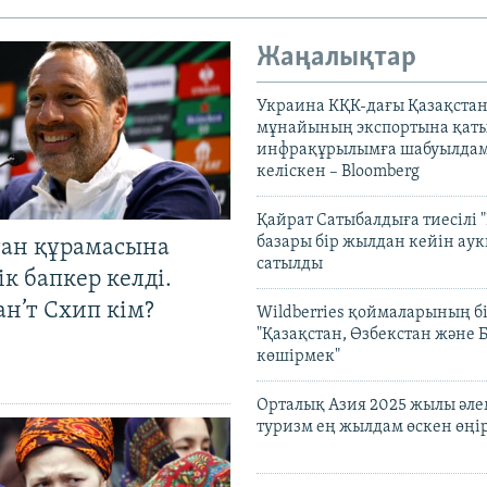
Жаңалықтар
Украина КҚК-дағы Қазақста
мұнайының экспортына қаты
инфрақұрылымға шабуылдам
келіскен – Bloomberg
Қайрат Сатыбалдыға тиесілі "
базары бір жылдан кейін ау
тан құрамасына
сатылды
к бапкер келді.
н’т Схип кім?
Wildberries қоймаларының бі
"Қазақстан, Өзбекстан және 
көшірмек"
Орталық Азия 2025 жылы әл
туризм ең жылдам өскен өңі