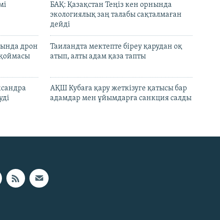
мі
БАҚ: Қазақстан Теңіз кен орнында
экологиялық заң талабы сақталмаған
дейді
сында дрон
Таиландта мектепте біреу қарудан оқ
 қоймасы
атып, алты адам қаза тапты
ксандра
АҚШ Кубаға қару жеткізуге қатысы бар
уді
адамдар мен ұйымдарға санкция салды