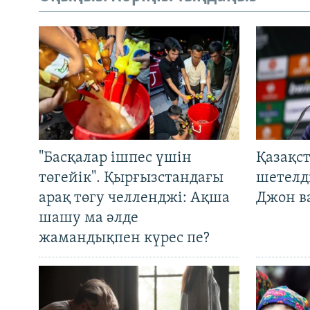
"Басқалар ішпес үшін
Қазақс
төгейік". Қырғызстандағы
шетелді
арақ төгу челленджі: Ақша
Джон ва
шашу ма әлде
жамандықпен күрес пе?