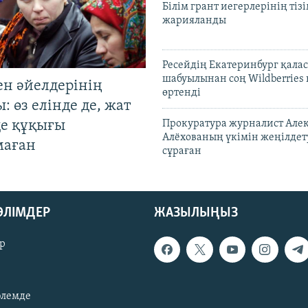
Білім грант иегерлерінің тізі
жарияланды
Ресейдің Екатеринбург қала
шабуылынан соң Wildberries
ен әйелдерінің
өртенді
: өз елінде де, жат
де құқығы
Прокуратура журналист Але
Алёхованың үкімін жеңілдет
маған
сұраған
БӨЛІМДЕР
ЖАЗЫЛЫҢЫЗ
р
әлемде