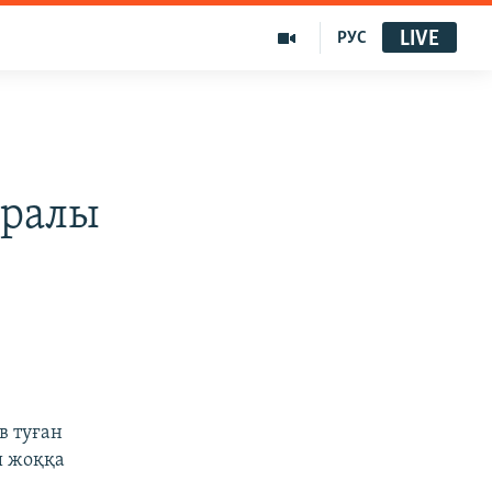
LIVE
РУС
уралы
в туған
ы жоққа