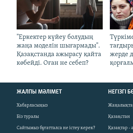
"Еркектер күйеу болудың
Түркім
жаңа моделін шығармады".
тағдыры
Қазақстанда ажырасу қайта
жерде 
көбейді. Оған не себеп?
қорғал
ЖАЛПЫ МӘЛІМЕТ
НЕГІЗГІ 
Хабарласыңыз
Жаңалықта
Біз туралы
Қазақстан
Русский
Сайтымыз бұғатталса не істеу керек?
Қазақтар - 