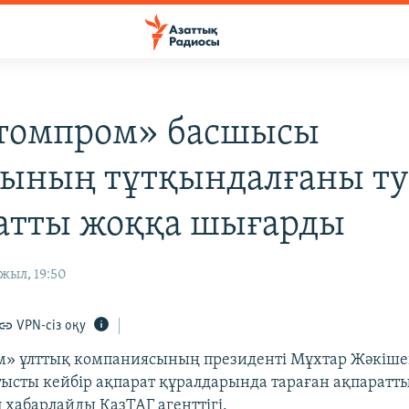
томпром» басшысы
ының тұтқындалғаны т
атты жоққа шығарды
жыл, 19:50
VPN-сіз оқу
» ұлттық компаниясының президенті Мұхтар Жәкіше
ысты кейбір ақпарат құралдарында тараған ақпаратт
 хабарлайды ҚазТАГ агенттігі.