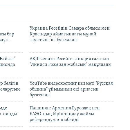
н
Украина Ресейдің Самара облысы мен
сы бар
Краснодар аймағындағы мұнай
ауға
зауытына шабуылдады
Байсат"
АҚШ сенаты Ресейге санкция салатын
кционда
"Линдси Грэм заң жобасын" мақұлдады
р бөлігін
YouTube видеохостинг қызметі "Русская
Беларуське
община" ұйымының екі арнасын
бұғаттады
емде
Пашинян: Армения Еуроодақ пен
р атанды
ЕАЭО-ның бірін таңдау жайлы
референдум өткізбейді