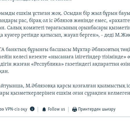
ымды ешкім ұстаған жоқ. Осыдан бір жыл бұрын ба
ндары рас, бірақ ол іс Әблязов жөнінде емес, «рахатг
ан. Салық комитеті төрағасының орынбасары қызметі
 куәгер ретінде қатысып, жауап берген», - деді М.Жә
А банктың бұрынғы басшысы Мұхтар Әблязовтың төңі
ейін келесі кезекте «нысанаға ілігетіндер тізімінде» ө
дігін жазған «Республика» газетіндегі ақпараттан өзі
қан.
йтуынша, М.Әблязовқа қарсы қозғалған қылмыстық і
ары қызметкерлерінен ешкім оған сұрақпен келмеген
VPN-сіз оқу
Follow us
Принтерден шығару