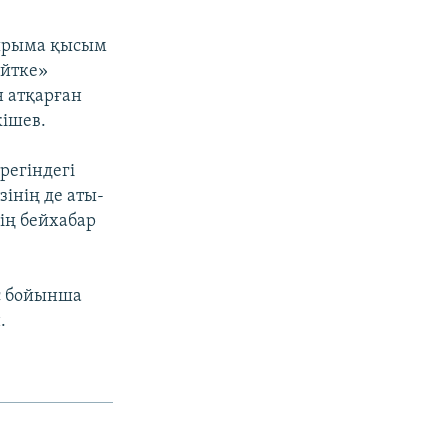
уырыма қысым
ейтке»
н атқарған
кішев.
регіндегі
зінің де аты-
нің бейхабар
с бойынша
.