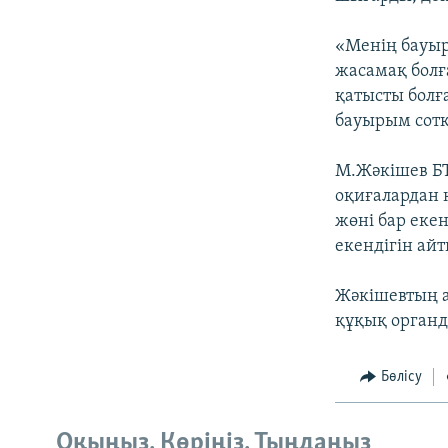
«Менің бауыр
жасамақ болға
қатысты болғ
бауырым сотқа
М.Жәкішев БТ
оқиғалардан к
жөні бар екен
екендігін айт
Жәкішевтың а
құқық органд
Бөлісу
Оқыңыз. Көріңіз. Тыңдаңыз