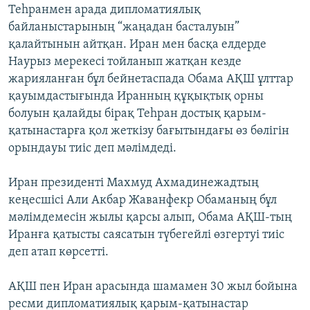
Теһранмен арада дипломатиялық
ЖАЗЫЛЫҢЫЗ
байланыстарының “жаңадан басталуын”
қалайтынын айтқан. Иран мен басқа елдерде
Наурыз мерекесі тойланып жатқан кезде
Басқа тілдерде
жарияланған бұл бейнетаспада Обама АҚШ ұлттар
қауымдастығында Иранның құқықтық орны
болуын қалайды бірақ Теһран достық қарым-
қатынастарға қол жеткізу бағытындағы өз бөлігін
орындауы тиіс деп мәлімдеді.
Иран президенті Махмуд Ахмадинежадтың
кеңесшісі Али Акбар Жаванфекр Обаманың бұл
мәлімдемесін жылы қарсы алып, Обама АҚШ-тың
Иранға қатысты саясатын түбегейлі өзгертуі тиіс
деп атап көрсетті.
АҚШ пен Иран арасында шамамен 30 жыл бойына
ресми дипломатиялық қарым-қатынастар