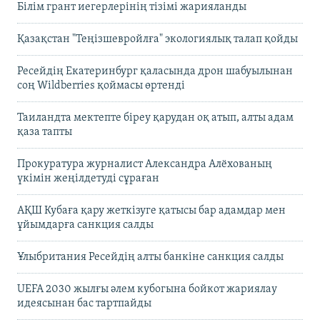
Білім грант иегерлерінің тізімі жарияланды
Қазақстан "Теңізшевройлға" экологиялық талап қойды
Ресейдің Екатеринбург қаласында дрон шабуылынан
соң Wildberries қоймасы өртенді
Таиландта мектепте біреу қарудан оқ атып, алты адам
қаза тапты
Прокуратура журналист Александра Алёхованың
үкімін жеңілдетуді сұраған
АҚШ Кубаға қару жеткізуге қатысы бар адамдар мен
ұйымдарға санкция салды
Ұлыбритания Ресейдің алты банкіне санкция салды
UEFA 2030 жылғы әлем кубогына бойкот жариялау
идеясынан бас тартпайды