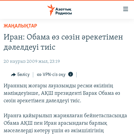
Accessibility
links
Skip
ЖАҢАЛЫҚТАР
to
ЖАҢАЛЫҚТАР
Иран: Обама өз сөзін әрекетімен
main
САЯСАТ
content
дәлелдеуі тиіс
AZATTYQTV
Skip
to
20 наурыз 2009 жыл, 23:19
ҚАҢТАР ОҚИҒАСЫ
main
АДАМ ҚҰҚЫҚТАРЫ
Бөлісу
VPN-сіз оқу
Navigation
Skip
ӘЛЕУМЕТ
Иранның жоғары лауазымды ресми өкілінің
to
мәлімдеуінше, АҚШ президенті Барак Обама өз
ӘЛЕМ
Search
сөзін әрекетімен дәлелдеуі тиіс.
АРНАЙЫ ЖОБАЛАР
Иранға қайырылып жариялаған бейнетаспасында
Русский
Обама АҚШ пен Иран арасындағы барлық
мәселелерді көтеру үшін өз әкімшілігінің