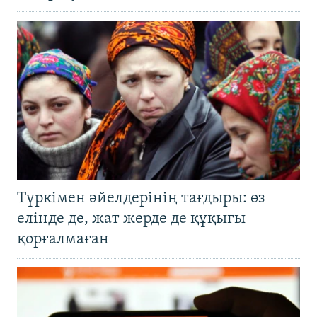
Түркімен әйелдерінің тағдыры: өз
елінде де, жат жерде де құқығы
қорғалмаған