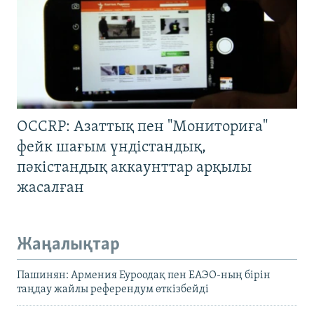
OCCRP: Азаттық пен "Мониториға"
фейк шағым үндістандық,
пәкістандық аккаунттар арқылы
жасалған
Жаңалықтар
Пашинян: Армения Еуроодақ пен ЕАЭО-ның бірін
таңдау жайлы референдум өткізбейді