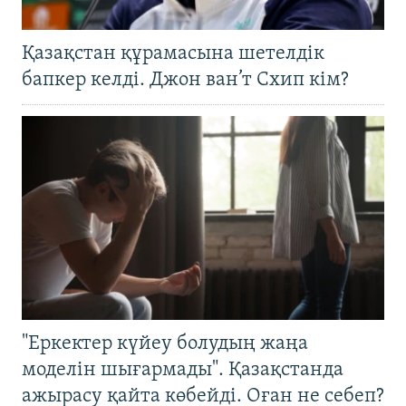
Қазақстан құрамасына шетелдік
бапкер келді. Джон ван’т Схип кім?
"Еркектер күйеу болудың жаңа
моделін шығармады". Қазақстанда
ажырасу қайта көбейді. Оған не себеп?