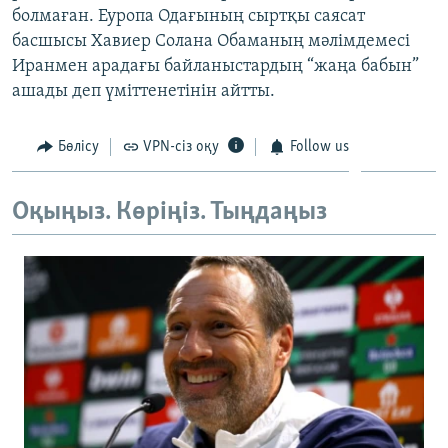
болмаған. Еуропа Одағының сыртқы саясат
басшысы Хавиер Солана Обаманың мәлімдемесі
Иранмен арадағы байланыстардың “жаңа бабын”
ашады деп үміттенетінін айтты.
Бөлісу
VPN-сіз оқу
Follow us
Оқыңыз. Көріңіз. Тыңдаңыз