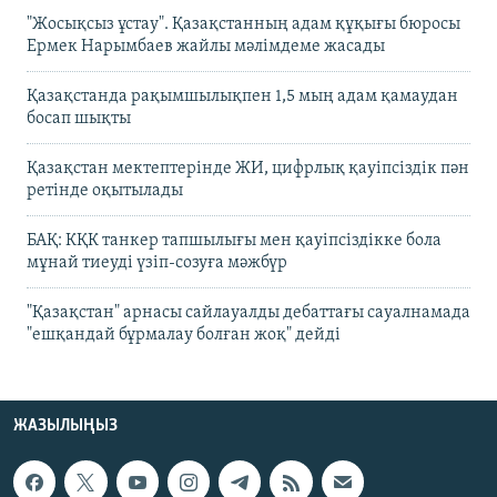
"Жосықсыз ұстау". Қазақстанның адам құқығы бюросы
Ермек Нарымбаев жайлы мәлімдеме жасады
Қазақстанда рақымшылықпен 1,5 мың адам қамаудан
босап шықты
Қазақстан мектептерінде ЖИ, цифрлық қауіпсіздік пән
ретінде оқытылады
БАҚ: КҚК танкер тапшылығы мен қауіпсіздікке бола
мұнай тиеуді үзіп-созуға мәжбүр
"Қазақстан" арнасы сайлауалды дебаттағы сауалнамада
"ешқандай бұрмалау болған жоқ" дейді
ЖАЗЫЛЫҢЫЗ