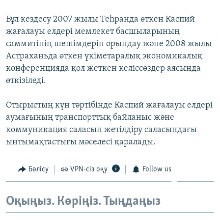
ЖАЗЫЛЫҢЫЗ
Бұл кездесу 2007 жылы Теһранда өткен Каспий
жағалауы елдері мемлекет басшыларының
саммитінің шешімдерін орындау және 2008 жылы
Басқа тілдерде
Астраханьда өткен үкіметаралық экономикалық
конференцияда қол жеткен келіссөздер аясында
өткізіледі.
Отырыстың күн тәртібінде Каспий жағалауы елдері
аумағының транспорттық байланыс және
коммуникация саласын жетілдіру саласындағы
ынтымақтастығы мәселесі қаралады.
Бөлісу
VPN-сіз оқу
Follow us
Оқыңыз. Көріңіз. Тыңдаңыз