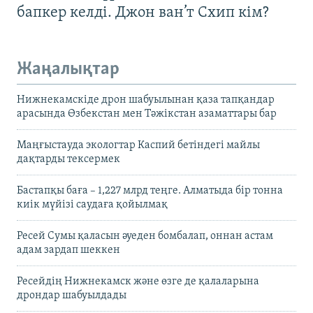
бапкер келді. Джон ван’т Схип кім?
Жаңалықтар
Нижнекамскіде дрон шабуылынан қаза тапқандар
арасында Өзбекстан мен Тәжікстан азаматтары бар
Маңғыстауда экологтар Каспий бетіндегі майлы
дақтарды тексермек
Бастапқы баға – 1,227 млрд теңге. Алматыда бір тонна
киік мүйізі саудаға қойылмақ
Ресей Сумы қаласын әуеден бомбалап, оннан астам
адам зардап шеккен
Ресейдің Нижнекамск және өзге де қалаларына
дрондар шабуылдады