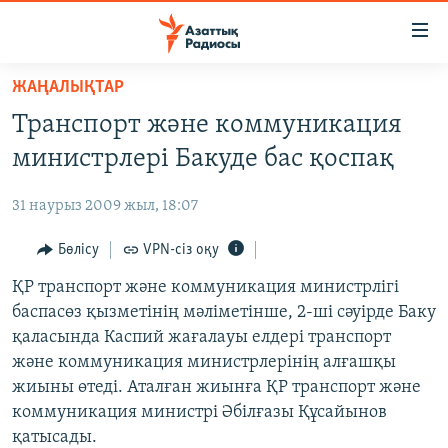
Accessibility
links
Skip
ЖАҢАЛЫҚТАР
to
ЖАҢАЛЫҚТАР
Транспорт және коммуникация
main
САЯСАТ
content
министрлері Бакуде бас қоспақ
AZATTYQTV
Skip
to
31 наурыз 2009 жыл, 18:07
ҚАҢТАР ОҚИҒАСЫ
main
АДАМ ҚҰҚЫҚТАРЫ
Бөлісу
VPN-сіз оқу
Navigation
Skip
ӘЛЕУМЕТ
ҚР транспорт және коммуникация министрлігі
to
баспасөз қызметінің мәліметінше, 2-ші сәуірде Баку
ӘЛЕМ
Search
қаласында Каспий жағалауы елдері транспорт
АРНАЙЫ ЖОБАЛАР
және коммуникация министрлерінің алғашқы
жиыны өтеді. Аталған жиынға ҚР транспорт және
Русский
коммуникация министрі Әбілғазы Құсайынов
қатысады.