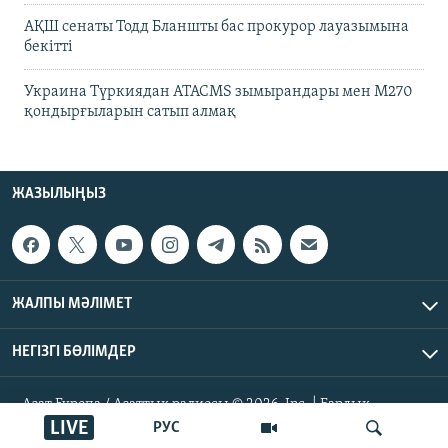
АҚШ сенаты Тодд Бланшты бас прокурор лауазымына
бекітті
Украина Түркиядан ATACMS зымырандары мен M270
қондырғыларын сатып алмақ
ЖАЗЫЛЫҢЫЗ
ЖАЛПЫ МӘЛІМЕТ
НЕГІЗГІ БӨЛІМДЕР
Азат Еуропа / Азаттық радиосы © 2026, Inc. | Барлық
құқықтары қорғалған
LIVE
РУС