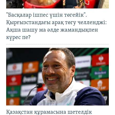
"Басқалар ішпес үшін төгейік".
Қырғызстандағы арақ төгу челленджі:
Ақша шашу ма әлде жамандықпен
күрес пе?
Қазақстан құрамасына шетелдік