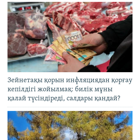
Зейнетақы қорын инфляциядан қорғау
кепілдігі жойылмақ: билік мұны
қалай түсіндіреді, салдары қандай?