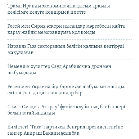
Трамп Иранды экономикалық қысым арқылы
келісімге келуге көндірмек ниетте
Ресей мен Сирия әскери нысандар мәртебесін қайта
қарау жайлы меморандумға қол қойды
Израиль Газа секторының бөлігін қалпына келтіруді
мақұлдаған
Йемендік хуситтер Сауд Арабиясына дронмен
шабуылдады
Ресей мен Украина бір-біріне әуе шабуылын жасады:
екі жақтан да қаза тапқандар бар
Самат Смақов "Атырау" футбол клубының бас бапкері
болып тағайындалды
Биліктегі "Тиса" партиясы Венгрия президенттігіне
заңгер Андраш Баканы ұсынбақ