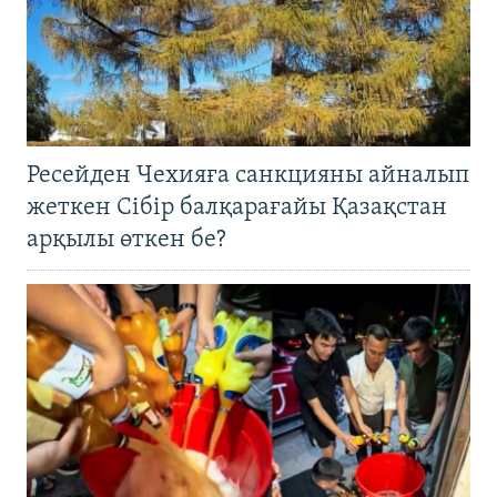
Ресейден Чехияға санкцияны айналып
жеткен Сібір балқарағайы Қазақстан
арқылы өткен бе?