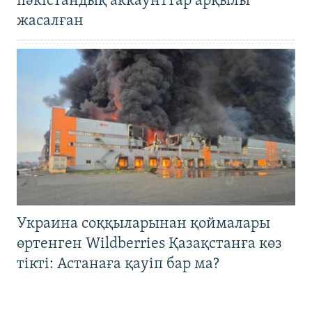
пәкістандық аккаунттар арқылы
жасалған
Украина соққыларынан қоймалары
өртенген Wildberries Қазақстанға көз
тікті: Астанаға қауіп бар ма?