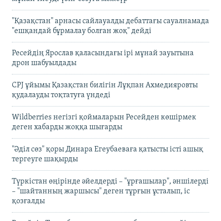
"Қазақстан" арнасы сайлауалды дебаттағы сауалнамада
"ешқандай бұрмалау болған жоқ" дейді
Ресейдің Ярослав қаласындағы ірі мұнай зауытына
дрон шабуылдады
CPJ ұйымы Қазақстан билігін Лұқпан Ахмедияровты
қудалауды тоқтатуға үндеді
Wildberries негізгі қоймаларын Ресейден көшірмек
деген хабарды жоққа шығарды
"Әділ сөз" қоры Динара Егеубаеваға қатысты істі ашық
тергеуге шақырды
Түркістан өңірінде әйелдерді – "ұрғашылар", әншілерді
– "шайтанның жаршысы" деген тұрғын ұсталып, іс
қозғалды