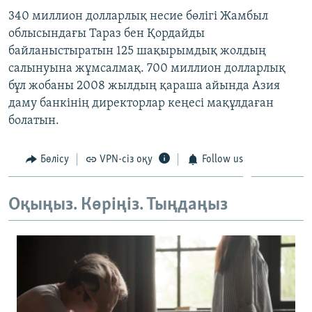
ЖАЗЫЛЫҢЫЗ
340 миллион долларлық несие бөлігі Жамбыл
облысындағы Тараз бен Қордайды
байланыстыратын 125 шақырымдық жолдың
салынуына жұмсалмақ. 700 миллион долларлық
Басқа тілдерде
бұл жобаны 2008 жылдың қараша айында Азия
даму банкінің директорлар кеңесі мақұлдаған
болатын.
Бөлісу
VPN-сіз оқу
Follow us
Оқыңыз. Көріңіз. Тыңдаңыз