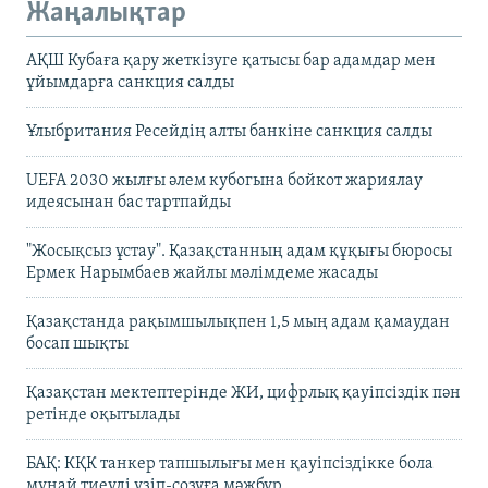
Жаңалықтар
АҚШ Кубаға қару жеткізуге қатысы бар адамдар мен
ұйымдарға санкция салды
Ұлыбритания Ресейдің алты банкіне санкция салды
UEFA 2030 жылғы әлем кубогына бойкот жариялау
идеясынан бас тартпайды
"Жосықсыз ұстау". Қазақстанның адам құқығы бюросы
Ермек Нарымбаев жайлы мәлімдеме жасады
Қазақстанда рақымшылықпен 1,5 мың адам қамаудан
босап шықты
Қазақстан мектептерінде ЖИ, цифрлық қауіпсіздік пән
ретінде оқытылады
БАҚ: КҚК танкер тапшылығы мен қауіпсіздікке бола
мұнай тиеуді үзіп-созуға мәжбүр