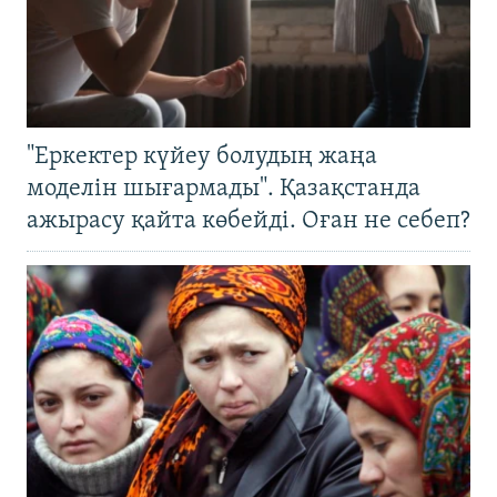
"Еркектер күйеу болудың жаңа
моделін шығармады". Қазақстанда
ажырасу қайта көбейді. Оған не себеп?