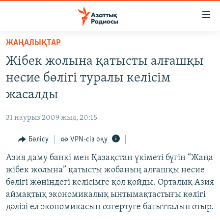
Accessibility
links
Skip
ЖАҢАЛЫҚТАР
to
ЖАҢАЛЫҚТАР
Жібек жолына қатысты алғашқы
main
САЯСАТ
content
несие бөлігі туралы келісім
AZATTYQTV
Skip
жасалды
to
ҚАҢТАР ОҚИҒАСЫ
main
31 наурыз 2009 жыл, 20:15
АДАМ ҚҰҚЫҚТАРЫ
Navigation
Skip
Бөлісу
VPN-сіз оқу
ӘЛЕУМЕТ
to
Азия даму банкі мен Қазақстан үкіметі бүгін “Жаңа
ӘЛЕМ
Search
жібек жолына” қатысты жобаның алғашқы несие
АРНАЙЫ ЖОБАЛАР
бөлігі жөніндегі келісімге қол қойды. Орталық Азия
аймақтық экономикалық ынтымақтастығы көлігі
Русский
дәлізі ел экономикасын өзгертуге бағытталып отыр.