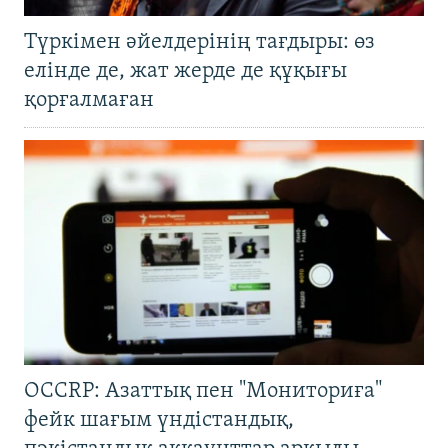
Түркімен әйелдерінің тағдыры: өз
елінде де, жат жерде де құқығы
қорғалмаған
OCCRP: Азаттық пен "Мониториға"
фейк шағым үндістандық,