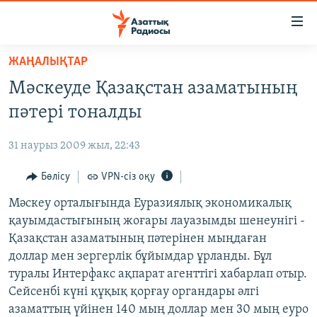
Accessibility
links
Skip
ЖАҢАЛЫҚТАР
to
ЖАҢАЛЫҚТАР
Мәскеуде Қазақстан азаматының
main
САЯСАТ
content
пәтері тоналды
AZATTYQTV
Skip
to
31 наурыз 2009 жыл, 22:43
ҚАҢТАР ОҚИҒАСЫ
main
АДАМ ҚҰҚЫҚТАРЫ
Бөлісу
VPN-сіз оқу
Navigation
Skip
ӘЛЕУМЕТ
Мәскеу орталығында Еуразиялық экономикалық
to
қауымдастығының жоғары лауазымды шенеунігі -
ӘЛЕМ
Search
Қазақстан азаматының пәтерінен мыңдаған
АРНАЙЫ ЖОБАЛАР
доллар мен зергерлік бұйымдар ұрланды. Бұл
туралы Интерфакс ақпарат агенттігі хабарлап отыр.
Русский
Сейсенбі күні құқық қорғау органдары әлгі
азаматтың үйінен 140 мың доллар мен 30 мың еуро