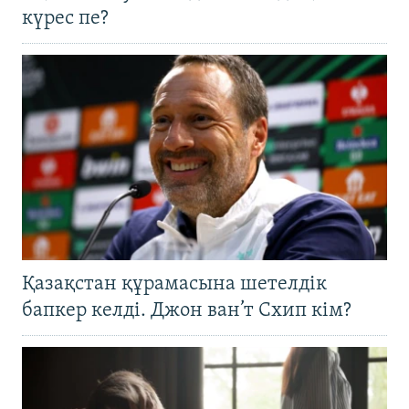
күрес пе?
Қазақстан құрамасына шетелдік
бапкер келді. Джон ван’т Схип кім?