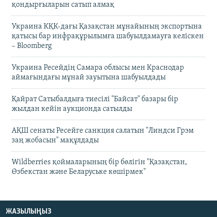
қондырғыларын сатып алмақ
Украина КҚК-дағы Қазақстан мұнайының экспортына
қатысы бар инфрақұрылымға шабуылдамауға келіскен
– Bloomberg
Украина Ресейдің Самара облысы мен Краснодар
аймағындағы мұнай зауытына шабуылдады
Қайрат Сатыбалдыға тиесілі "Байсат" базары бір
жылдан кейін аукционда сатылды
АҚШ сенаты Ресейге санкция салатын "Линдси Грэм
заң жобасын" мақұлдады
Wildberries қоймаларының бір бөлігін "Қазақстан,
Өзбекстан және Беларуське көшірмек"
ЖАЗЫЛЫҢЫЗ