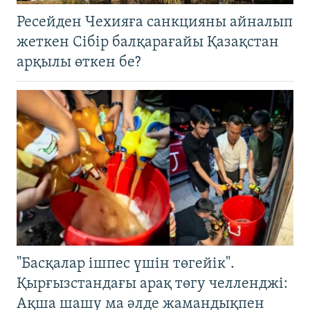
Ресейден Чехияға санкцияны айналып
жеткен Сібір балқарағайы Қазақстан
арқылы өткен бе?
"Басқалар ішпес үшін төгейік".
Қырғызстандағы арақ төгу челленджі:
Ақша шашу ма әлде жамандықпен