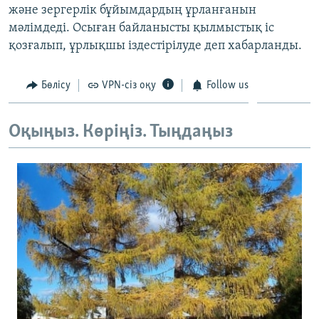
және зергерлік бұйымдардың ұрланғанын
ЖАЗЫЛЫҢЫЗ
мәлімдеді. Осыған байланысты қылмыстық іс
қозғалып, ұрлықшы іздестірілуде деп хабарланды.
Басқа тілдерде
Бөлісу
VPN-сіз оқу
Follow us
Оқыңыз. Көріңіз. Тыңдаңыз