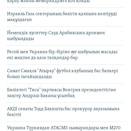
қарау жайлы меморандумға қол қойды
Израиль Газа секторының бөлігін қалпына келтіруді
мақұлдаған
Йемендік хуситтер Сауд Арабиясына дронмен
шабуылдады
Ресей мен Украина бір-біріне әуе шабуылын жасады:
екі жақтан да қаза тапқандар бар
Самат Смақов "Атырау" футбол клубының бас бапкері
болып тағайындалды
Биліктегі "Тиса" партиясы Венгрия президенттігіне
заңгер Андраш Баканы ұсынбақ
АҚШ сенаты Тодд Бланшты бас прокурор лауазымына
бекітті
Украина Түркиядан ATACMS зымырандары мен M270