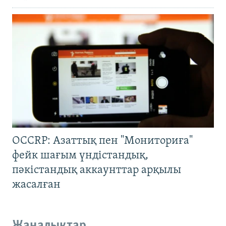
OCCRP: Азаттық пен "Мониториға"
фейк шағым үндістандық,
пәкістандық аккаунттар арқылы
жасалған
Жаңалықтар