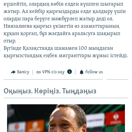
күшейтіп, олардың көбін елден күшпен шығарып
ЖАЗЫЛЫҢЫЗ
жатыр. Ал кейбір қырғыздарды елде қалдыру үшін
оларды пара беруге мәжбүрлеп жатыр деді ол.
Ниязалиева қырғыз үкіметін өз азаматтарының
Басқа тілдерде
құқын қорғап, бұл жағдайға араласуға шақырып
отыр.
Бүгінде Қазақстанда шамамен 100 мыңдаған
қырғызстандық еңбек мигранттары жұмыс істейді.
Бөлісу
VPN-сіз оқу
Follow us
Оқыңыз. Көріңіз. Тыңдаңыз