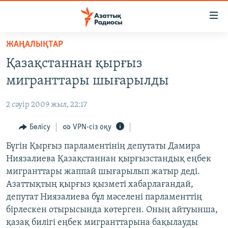
Accessibility
links
Skip
ЖАҢАЛЫҚТАР
to
ЖАҢАЛЫҚТАР
Қазақстаннан қырғыз
main
САЯСАТ
content
мигранттары шығарылды
AZATTYQTV
Skip
to
2 сәуір 2009 жыл, 22:17
ҚАҢТАР ОҚИҒАСЫ
main
АДАМ ҚҰҚЫҚТАРЫ
Бөлісу
VPN-сіз оқу
Navigation
Skip
ӘЛЕУМЕТ
Бүгін Қырғыз парламентінің депутаты Дамира
to
Ниязалиева Қазақстаннан қырғызстандық еңбек
ӘЛЕМ
Search
мигранттары жаппай шығарылып жатыр деді.
АРНАЙЫ ЖОБАЛАР
Азаттықтың қырғыз қызметі хабарлағандай,
депутат Ниязалиева бұл мәселені парламенттің
Русский
бірлескен отырысында көтерген. Оның айтуынша,
қазақ билігі еңбек мигранттарына бақылауды