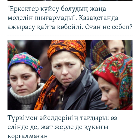
"Еркектер күйеу болудың жаңа
моделін шығармады". Қазақстанда
ажырасу қайта көбейді. Оған не себеп?
Түркімен әйелдерінің тағдыры: өз
елінде де, жат жерде де құқығы
қорғалмаған