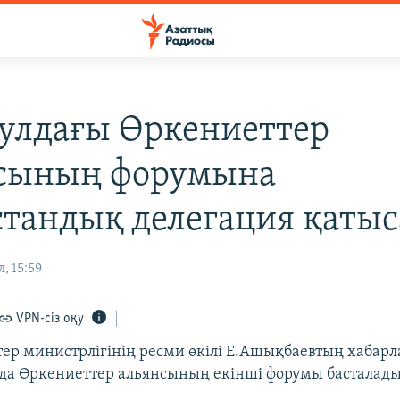
улдағы Өркениеттер
сының форумына
стандық делегация қаты
, 15:59
VPN-сіз оқу
тер министрлігінің ресми өкілі Е.Ашықбаевтың хабар
лда Өркениеттер альянсының екінші форумы басталады