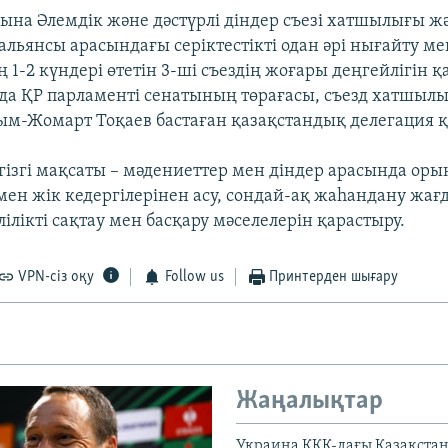
на Әлемдік және дәстүрлі діндер съезі хатшылығы ж
альянсы арасындағы серіктестікті одан әрі нығайту м
 1-2 күндері өтетін 3-ші съездің жоғары деңгейлігін 
да ҚР парламенті сенатының төрағасы, съезд хатшы
м-Жомарт Тоқаев бастаған қазақстандық делегация қ
ізгі мақсаты – мәдениеттер мен діндер арасында оры
мен жік кедергілерінен асу, сондай-ақ жаһандану жа
ілікті сақтау мен басқару мәселелерін қарастыру.
VPN-сіз оқу
Follow us
Принтерден шығару
Жаңалықтар
Украина КҚК-дағы Қазақста