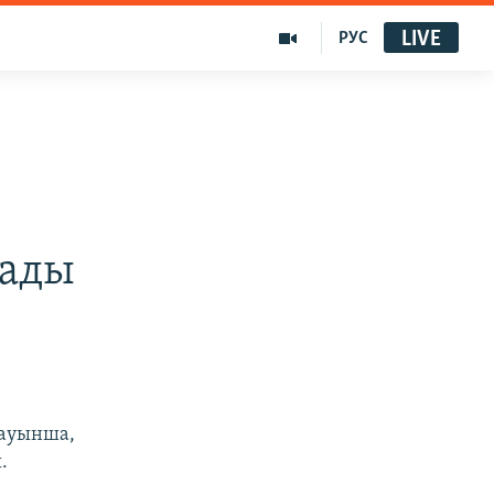
LIVE
РУС
сады
лауынша,
.