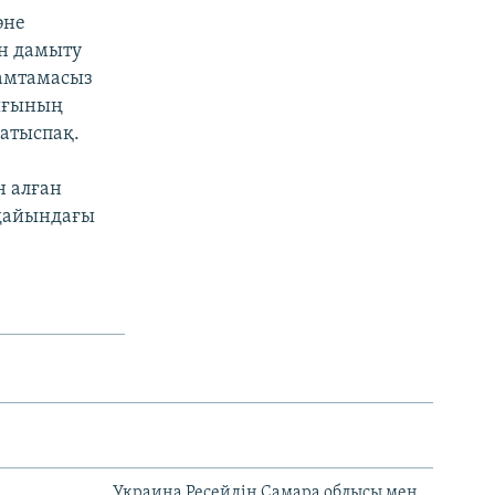
әне
ен дамыту
қамтамасыз
лығының
атыспақ.
н алған
ғдайындағы
н
Украина Ресейдің Самара облысы мен