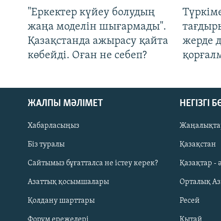
"Еркектер күйеу болудың
Түркім
жаңа моделін шығармады".
тағдыры
Қазақстанда ажырасу қайта
жерде 
көбейді. Оған не себеп?
қорғал
ЖАЛПЫ МӘЛІМЕТ
НЕГІЗГІ 
Хабарласыңыз
Жаңалықта
Біз туралы
Қазақстан
Русский
Сайтымыз бұғатталса не істеу керек?
Қазақтар - 
Азаттық қосымшалары
Орталық А
ЖАЗЫЛЫҢЫЗ
Қолдану шарттары
Ресей
Форум ережелері
Қытай