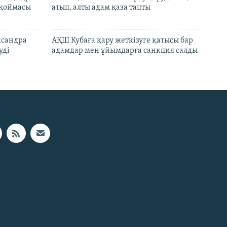
 қоймасы
атып, алты адам қаза тапты
ксандра
АҚШ Кубаға қару жеткізуге қатысы бар
уді
адамдар мен ұйымдарға санкция салды