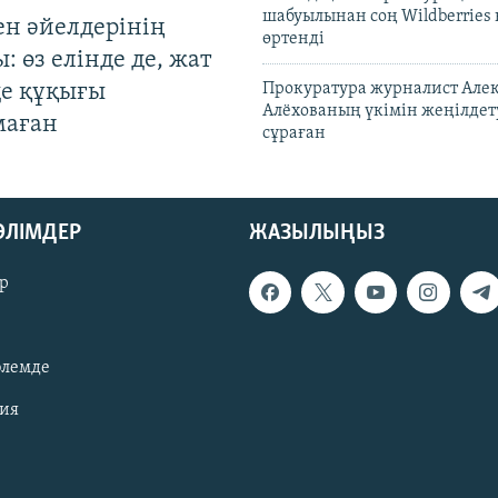
шабуылынан соң Wildberries
ен әйелдерінің
өртенді
: өз елінде де, жат
де құқығы
Прокуратура журналист Але
Алёхованың үкімін жеңілдет
маған
сұраған
БӨЛІМДЕР
ЖАЗЫЛЫҢЫЗ
р
әлемде
зия