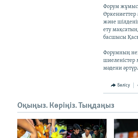
Форум жұмысы
Өркениеттер 
және шілденің
ету мақсатын
басшысы Қасы
Форумның нег
шиеленістер 
мәдени әртүрл
Бөлісу
Оқыңыз. Көріңіз. Тыңдаңыз