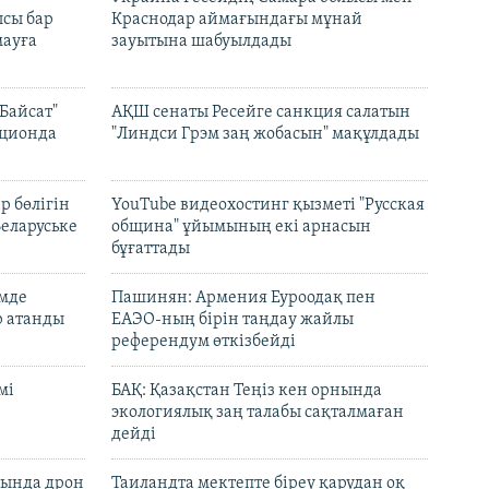
сы бар
Краснодар аймағындағы мұнай
ауға
зауытына шабуылдады
Байсат"
АҚШ сенаты Ресейге санкция салатын
кционда
"Линдси Грэм заң жобасын" мақұлдады
р бөлігін
YouTube видеохостинг қызметі "Русская
Беларуське
община" ұйымының екі арнасын
бұғаттады
емде
Пашинян: Армения Еуроодақ пен
р атанды
ЕАЭО-ның бірін таңдау жайлы
референдум өткізбейді
мі
БАҚ: Қазақстан Теңіз кен орнында
экологиялық заң талабы сақталмаған
дейді
сында дрон
Таиландта мектепте біреу қарудан оқ