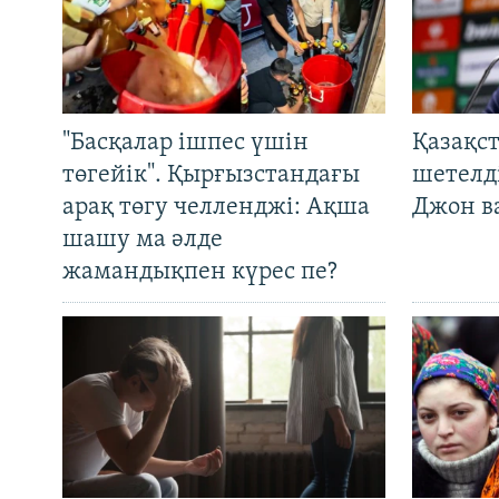
"Басқалар ішпес үшін
Қазақс
төгейік". Қырғызстандағы
шетелді
арақ төгу челленджі: Ақша
Джон ва
шашу ма әлде
жамандықпен күрес пе?