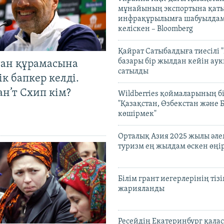
мұнайының экспортына қаты
инфрақұрылымға шабуылдам
келіскен – Bloomberg
Қайрат Сатыбалдыға тиесілі "
базары бір жылдан кейін ау
тан құрамасына
сатылды
к бапкер келді.
н’т Схип кім?
Wildberries қоймаларының бі
"Қазақстан, Өзбекстан және 
көшірмек"
Орталық Азия 2025 жылы әл
туризм ең жылдам өскен өңі
Білім грант иегерлерінің тізі
жарияланды
Ресейдің Екатеринбург қала