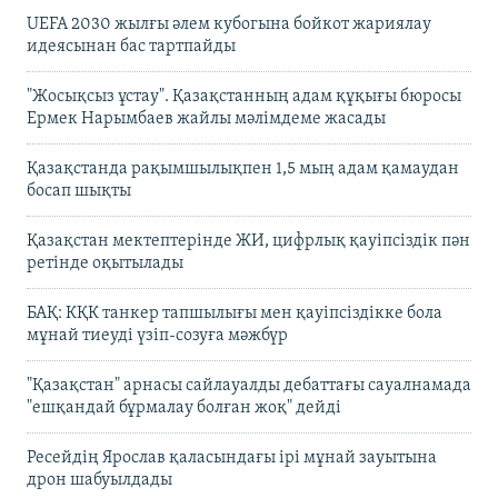
UEFA 2030 жылғы әлем кубогына бойкот жариялау
идеясынан бас тартпайды
"Жосықсыз ұстау". Қазақстанның адам құқығы бюросы
Ермек Нарымбаев жайлы мәлімдеме жасады
Қазақстанда рақымшылықпен 1,5 мың адам қамаудан
босап шықты
Қазақстан мектептерінде ЖИ, цифрлық қауіпсіздік пән
ретінде оқытылады
БАҚ: КҚК танкер тапшылығы мен қауіпсіздікке бола
мұнай тиеуді үзіп-созуға мәжбүр
"Қазақстан" арнасы сайлауалды дебаттағы сауалнамада
"ешқандай бұрмалау болған жоқ" дейді
Ресейдің Ярослав қаласындағы ірі мұнай зауытына
дрон шабуылдады