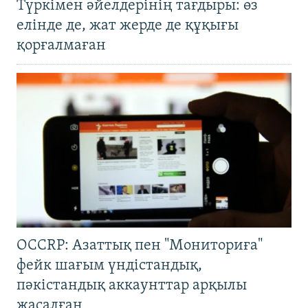
Түркімен әйелдерінің тағдыры: өз
елінде де, жат жерде де құқығы
қорғалмаған
OCCRP: Азаттық пен "Мониториға"
фейк шағым үндістандық,
пәкістандық аккаунттар арқылы
жасалған