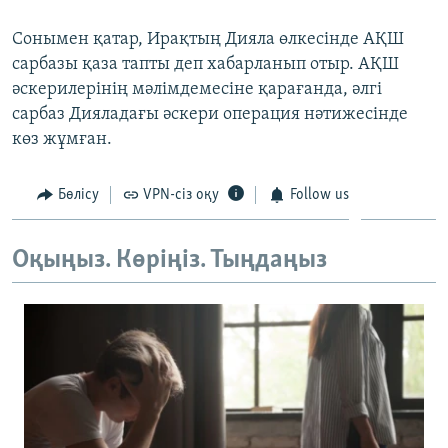
ЖАЗЫЛЫҢЫЗ
Сонымен қатар, Ирақтың Дияла өлкесінде АҚШ
сарбазы қаза тапты деп хабарланып отыр. АҚШ
әскерилерінің мәлімдемесіне қарағанда, әлгі
Басқа тілдерде
сарбаз Дияладағы әскери операция нәтижесінде
көз жұмған.
Бөлісу
VPN-сіз оқу
Follow us
Оқыңыз. Көріңіз. Тыңдаңыз