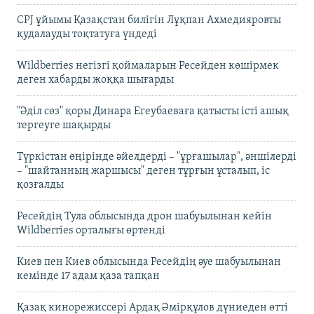
CPJ ұйымы Қазақстан билігін Лұқпан Ахмедияровты
қудалауды тоқтатуға үндеді
Wildberries негізгі қоймаларын Ресейден көшірмек
деген хабарды жоққа шығарды
"Әділ сөз" қоры Динара Егеубаеваға қатысты істі ашық
тергеуге шақырды
Түркістан өңірінде әйелдерді – "ұрғашылар", әншілерді
– "шайтанның жаршысы" деген тұрғын ұсталып, іс
қозғалды
Ресейдің Тула облысында дрон шабуылынан кейін
Wildberries орталығы өртенді
Киев пен Киев облысында Ресейдің әуе шабуылынан
кемінде 17 адам қаза тапқан
Қазақ кинорежиссері Ардақ Әмірқұлов дүниеден өтті