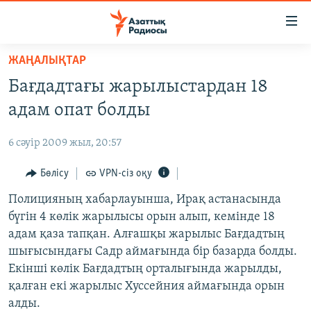
Accessibility
links
Skip
ЖАҢАЛЫҚТАР
to
ЖАҢАЛЫҚТАР
Бағдадтағы жарылыстардан 18
main
САЯСАТ
content
адам опат болды
AZATTYQTV
Skip
to
6 сәуір 2009 жыл, 20:57
ҚАҢТАР ОҚИҒАСЫ
main
АДАМ ҚҰҚЫҚТАРЫ
Бөлісу
VPN-сіз оқу
Navigation
Skip
ӘЛЕУМЕТ
Полицияның хабарлауынша, Ирақ астанасында
to
бүгін 4 көлік жарылысы орын алып, кемінде 18
ӘЛЕМ
Search
адам қаза тапқан. Алғашқы жарылыс Бағдадтың
АРНАЙЫ ЖОБАЛАР
шығысындағы Садр аймағында бір базарда болды.
Екінші көлік Бағдадтың орталығында жарылды,
Русский
қалған екі жарылыс Хуссейния аймағында орын
алды.