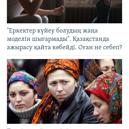
"Еркектер күйеу болудың жаңа
моделін шығармады". Қазақстанда
ажырасу қайта көбейді. Оған не себеп?