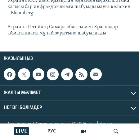
Украина КҚК-дағы Қазақстан мұнайының экспортына
қатысы бар инфрақұрылымға шабуылдамауға келіскен
– Bloomberg
Украина Ресейдің Самара облысы мен Краснодар
аймағындағы мұнай зауытына шабуылдады
ЖАЗЫЛЫҢЫЗ
ЖАЛПЫ МӘЛІМЕТ
НЕГІЗГІ БӨЛІМДЕР
Азат Еуропа / Азаттық радиосы © 2026, Inc. | Барлық
құқықтары қорғалған
LIVE
РУС