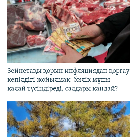
Зейнетақы қорын инфляциядан қорғау
кепілдігі жойылмақ: билік мұны
қалай түсіндіреді, салдары қандай?