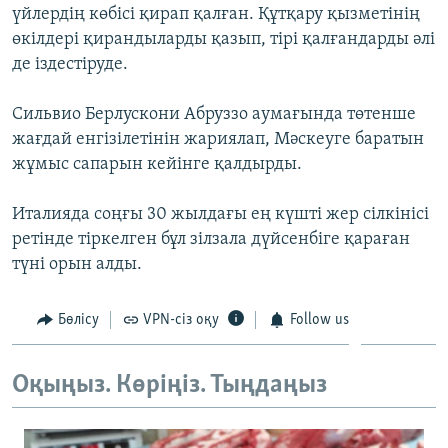
үйлердің көбісі қирап қалған. Құтқару қызметінің
ЖАЗЫЛЫҢЫЗ
өкілдері қирандыларды қазып, тірі қалғандарды әлі
де іздестіруде.
Басқа тілдерде
Сильвио Берлускони Абруззо аумағында төтенше
жағдай енгізілетінін жариялап, Мәскеуге баратын
жұмыс сапарын кейінге қалдырды.
Италияда соңғы 30 жылдағы ең күшті жер сілкінісі
ретінде тіркелген бұл зілзала дүйсенбіге қараған
түні орын алды.
Бөлісу
VPN-сіз оқу
Follow us
Оқыңыз. Көріңіз. Тыңдаңыз