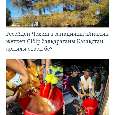
Ресейден Чехияға санкцияны айналып
жеткен Сібір балқарағайы Қазақстан
арқылы өткен бе?