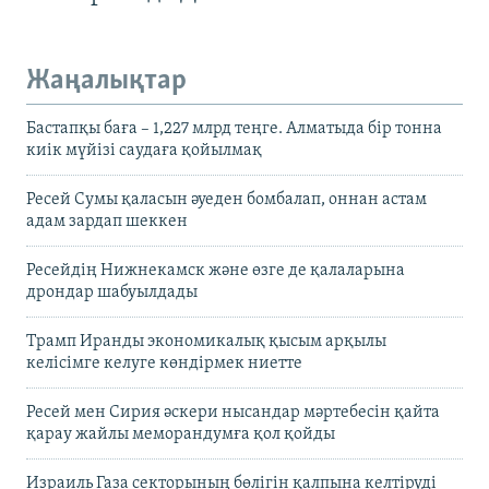
Жаңалықтар
Бастапқы баға – 1,227 млрд теңге. Алматыда бір тонна
киік мүйізі саудаға қойылмақ
Ресей Сумы қаласын әуеден бомбалап, оннан астам
адам зардап шеккен
Ресейдің Нижнекамск және өзге де қалаларына
дрондар шабуылдады
Трамп Иранды экономикалық қысым арқылы
келісімге келуге көндірмек ниетте
Ресей мен Сирия әскери нысандар мәртебесін қайта
қарау жайлы меморандумға қол қойды
Израиль Газа секторының бөлігін қалпына келтіруді