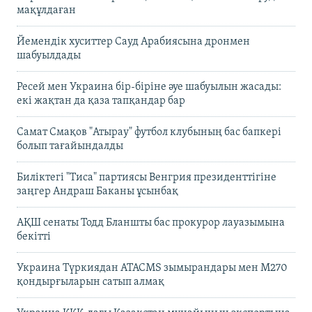
мақұлдаған
Йемендік хуситтер Сауд Арабиясына дронмен
шабуылдады
Ресей мен Украина бір-біріне әуе шабуылын жасады:
екі жақтан да қаза тапқандар бар
Самат Смақов "Атырау" футбол клубының бас бапкері
болып тағайындалды
Биліктегі "Тиса" партиясы Венгрия президенттігіне
заңгер Андраш Баканы ұсынбақ
АҚШ сенаты Тодд Бланшты бас прокурор лауазымына
бекітті
Украина Түркиядан ATACMS зымырандары мен M270
қондырғыларын сатып алмақ