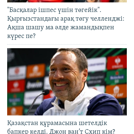
"Басқалар ішпес үшін төгейік".
Қырғызстандағы арақ төгу челленджі:
Ақша шашу ма әлде жамандықпен
күрес пе?
Қазақстан құрамасына шетелдік
бапкер келді. Джон ван’т Схип кім?