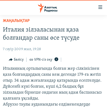
Accessibility
links
Skip
ЖАҢАЛЫҚТАР
to
ЖАҢАЛЫҚТАР
Италия зілзаласынан қаза
main
САЯСАТ
content
болғандар саны өсе түсуде
AZATTYQTV
Skip
to
7 сәуір 2009 жыл, 19:28
ҚАҢТАР ОҚИҒАСЫ
main
АДАМ ҚҰҚЫҚТАРЫ
Бөлісу
VPN-сіз оқу
Navigation
Skip
ӘЛЕУМЕТ
Италияның орталығында болған жер сілкінісінен
to
қаза болғандардың саны кем дегенде 179-ға жетіп
ӘЛЕМ
Search
отыр. 34 адам жоғалғандар қатарында есептелуде.
АРНАЙЫ ЖОБАЛАР
Дүйсенбі күні болған, күші 6,2 балдық бұл
зілзаладан бірнеше ондаған мың адам баспанасыз
Русский
қалғанға ұқсайды.
Абруззо таулы ауданындағы елдімекендерде