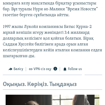
ымыраға келу мақсатында бірқатар ұсыныстары
ЖАЗЫЛЫҢЫЗ
бар. Бұл туралы Нури әл-Малики “Время Новости”
газетіне берген сұхбатында айтты.
Басқа тілдерде
1997 жылы Лукойл компаниясы Батыс Қурна-2
мұнай кенішін игеру жөніндегі 3.4 миллиард
долларлық келісімге қол қойған болатын. Бірақ
Саддам Хуссейн билігімен арада орын алған
келіспеушіліктерден кейін аталған компания елден
шығарылған-ды.
Бөлісу
VPN-сіз оқу
Follow us
Оқыңыз. Көріңіз. Тыңдаңыз