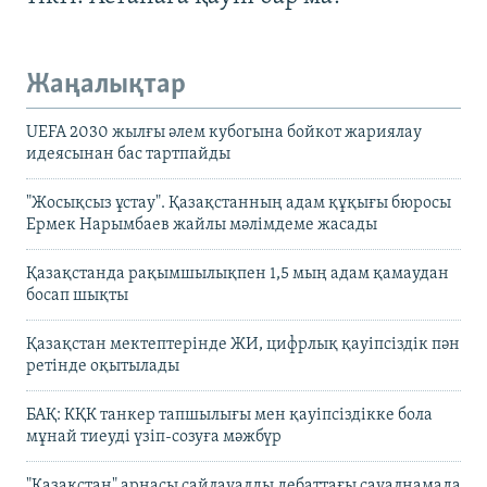
Жаңалықтар
UEFA 2030 жылғы әлем кубогына бойкот жариялау
идеясынан бас тартпайды
"Жосықсыз ұстау". Қазақстанның адам құқығы бюросы
Ермек Нарымбаев жайлы мәлімдеме жасады
Қазақстанда рақымшылықпен 1,5 мың адам қамаудан
босап шықты
Қазақстан мектептерінде ЖИ, цифрлық қауіпсіздік пән
ретінде оқытылады
БАҚ: КҚК танкер тапшылығы мен қауіпсіздікке бола
мұнай тиеуді үзіп-созуға мәжбүр
"Қазақстан" арнасы сайлауалды дебаттағы сауалнамада