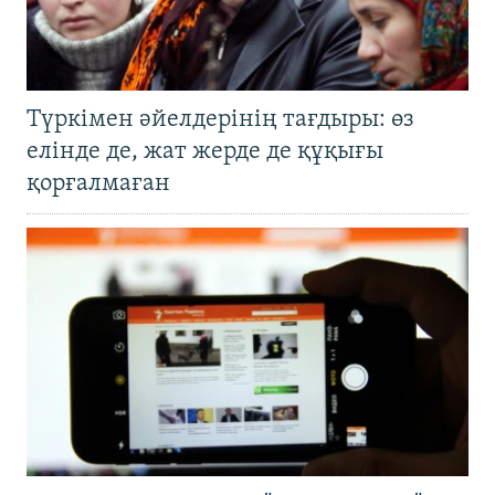
Түркімен әйелдерінің тағдыры: өз
елінде де, жат жерде де құқығы
қорғалмаған