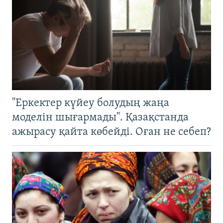
"Еркектер күйеу болудың жаңа
моделін шығармады". Қазақстанда
ажырасу қайта көбейді. Оған не себеп?