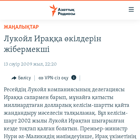
Accessibility
links
Skip
ЖАҢАЛЫҚТАР
to
ЖАҢАЛЫҚТАР
Лукойл Ираққа өкілдерін
main
САЯСАТ
content
жібермекші
AZATTYQTV
Skip
to
13 сәуір 2009 жыл, 22:20
ҚАҢТАР ОҚИҒАСЫ
main
АДАМ ҚҰҚЫҚТАРЫ
Бөлісу
VPN-сіз оқу
Navigation
Skip
ӘЛЕУМЕТ
Ресейдің Лукойл компаниясының делегациясы
to
Ираққа сапармен барып, мұнайға қатысты
ӘЛЕМ
Search
миллиардтаған долларлық келісім-шартты қайта
АРНАЙЫ ЖОБАЛАР
жандандыру мәселесін талқыламақ. Бұл келісім-
шарт 2002 жылы Лукойл Ирақтан шығарылған
Русский
кезде тоқтап қалған болатын. Премьер-министр
Нури әл-Маликидің мәлімдеуінше, Ирақ үкіметінің