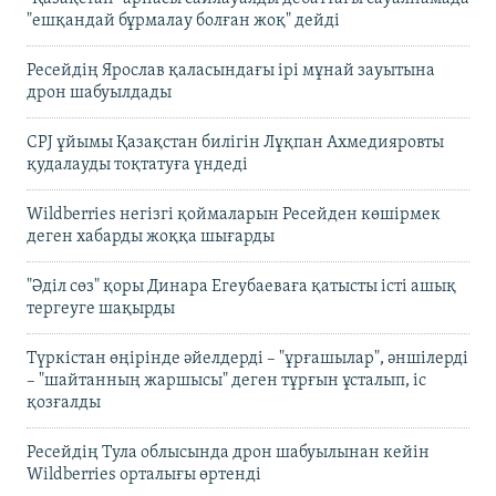
"ешқандай бұрмалау болған жоқ" дейді
Ресейдің Ярослав қаласындағы ірі мұнай зауытына
дрон шабуылдады
CPJ ұйымы Қазақстан билігін Лұқпан Ахмедияровты
қудалауды тоқтатуға үндеді
Wildberries негізгі қоймаларын Ресейден көшірмек
деген хабарды жоққа шығарды
"Әділ сөз" қоры Динара Егеубаеваға қатысты істі ашық
тергеуге шақырды
Түркістан өңірінде әйелдерді – "ұрғашылар", әншілерді
– "шайтанның жаршысы" деген тұрғын ұсталып, іс
қозғалды
Ресейдің Тула облысында дрон шабуылынан кейін
Wildberries орталығы өртенді