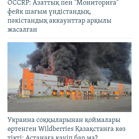
OCCRP: Азаттық пен "Мониториға"
фейк шағым үндістандық,
пәкістандық аккаунттар арқылы
жасалған
Украина соққыларынан қоймалары
өртенген Wildberries Қазақстанға көз
тікті: Астанаға қауіп бар ма?