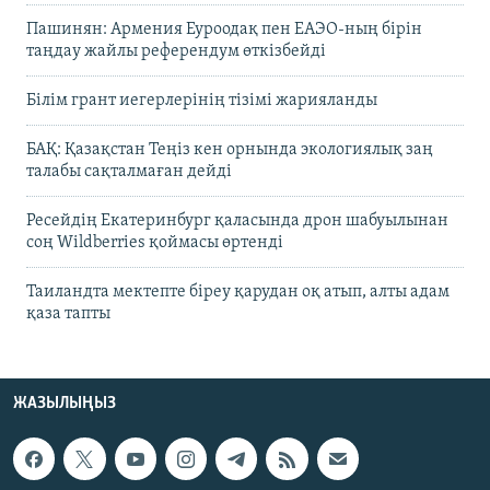
Пашинян: Армения Еуроодақ пен ЕАЭО-ның бірін
таңдау жайлы референдум өткізбейді
Білім грант иегерлерінің тізімі жарияланды
БАҚ: Қазақстан Теңіз кен орнында экологиялық заң
талабы сақталмаған дейді
Ресейдің Екатеринбург қаласында дрон шабуылынан
соң Wildberries қоймасы өртенді
Таиландта мектепте біреу қарудан оқ атып, алты адам
қаза тапты
ЖАЗЫЛЫҢЫЗ