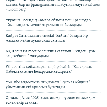
Украина КҚК-дағы Қазақстан мұнайының экспортына
қатысы бар инфрақұрылымға шабуылдамауға келіскен
– Bloomberg
Украина Ресейдің Самара облысы мен Краснодар
аймағындағы мұнай зауытына шабуылдады
Қайрат Сатыбалдыға тиесілі "Байсат" базары бір
жылдан кейін аукционда сатылды
АҚШ сенаты Ресейге санкция салатын "Линдси Грэм
заң жобасын" мақұлдады
Wildberries қоймаларының бір бөлігін "Қазақстан,
Өзбекстан және Беларуське көшірмек"
YouTube видеохостинг қызметі "Русская община"
ұйымының екі арнасын бұғаттады
Орталық Азия 2025 жылы әлемде туризм ең жылдам
өскен өңір атанды