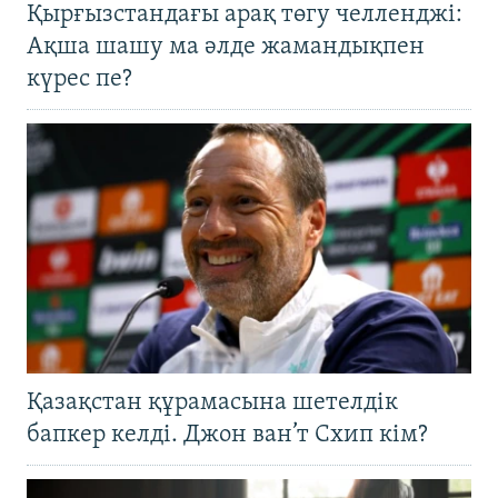
Қырғызстандағы арақ төгу челленджі:
Ақша шашу ма әлде жамандықпен
күрес пе?
Қазақстан құрамасына шетелдік
бапкер келді. Джон ван’т Схип кім?