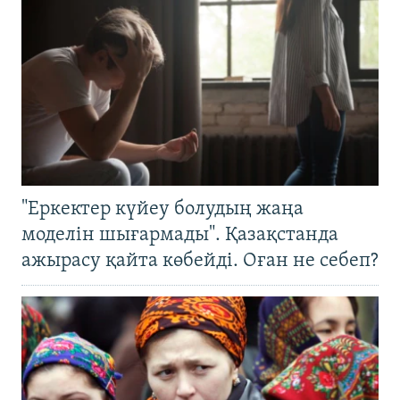
"Еркектер күйеу болудың жаңа
моделін шығармады". Қазақстанда
ажырасу қайта көбейді. Оған не себеп?