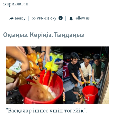
жариялаған.
Бөлісу
VPN-сіз оқу
Follow us
Оқыңыз. Көріңіз. Тыңдаңыз
"Басқалар ішпес үшін төгейік".