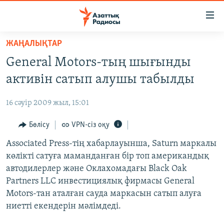
Accessibility
links
Skip
ЖАҢАЛЫҚТАР
to
ЖАҢАЛЫҚТАР
General Motors-тың шығынды
main
САЯСАТ
content
активін сатып алушы табылды
AZATTYQTV
Skip
to
16 сәуір 2009 жыл, 15:01
ҚАҢТАР ОҚИҒАСЫ
main
АДАМ ҚҰҚЫҚТАРЫ
Бөлісу
VPN-сіз оқу
Navigation
Skip
ӘЛЕУМЕТ
Associated Press-тің хабарлауынша, Saturn маркалы
to
көлікті сатуға маманданған бір топ американдық
ӘЛЕМ
Search
автодилерлер және Оклахомадағы Black Oak
АРНАЙЫ ЖОБАЛАР
Partners LLC инвестициялық фирмасы General
Motors-тан аталған сауда маркасын сатып алуға
Русский
ниетті екендерін мәлімдеді.