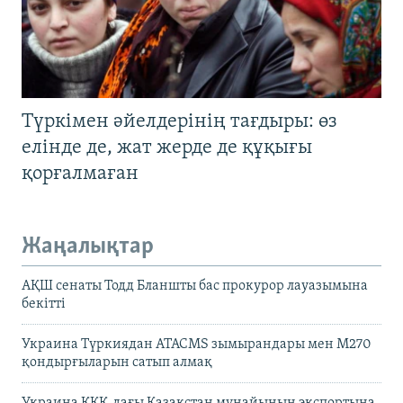
Түркімен әйелдерінің тағдыры: өз
елінде де, жат жерде де құқығы
қорғалмаған
Жаңалықтар
АҚШ сенаты Тодд Бланшты бас прокурор лауазымына
бекітті
Украина Түркиядан ATACMS зымырандары мен M270
қондырғыларын сатып алмақ