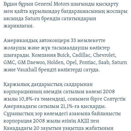
Бұдан бұрын General Motors шығынды қысқарту
ЖАЗЫЛЫҢЫЗ
мен қайта құрылымдау бағдарламасының жоспары
аясында Saturn брендін сататындарын
жариялаған.
Басқа тілдерде
Американдық автоконцерн 33 мемлекетте
жолаушы және жүк тасымалдаушы көліктер
шығарады. Компания Buick, Cadillac, Chevrolet,
GMC, GM Daewoo, Holden, Opel, Pontiac, Saab, Saturn
және Vauxhall брендті көліктерді сатуда.
Қаржылық дағдарыстың салдарынан
корпорацияның әлемдік сатылым көлемі 2008
жылы 10,8%-ға төмендеді, сонымен бірге Солтүстік
Америкадағы сатылым 21,1%-ға қысқарды.
Сұраныстың зор көлемдегі азаюына байланысты
корпорация 2008 жылы өзінің АҚШ пен
Канададағы 20 зауытын уақытша жабатынын