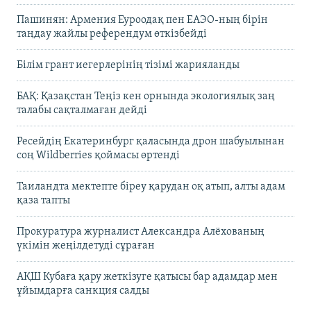
Пашинян: Армения Еуроодақ пен ЕАЭО-ның бірін
таңдау жайлы референдум өткізбейді
Білім грант иегерлерінің тізімі жарияланды
БАҚ: Қазақстан Теңіз кен орнында экологиялық заң
талабы сақталмаған дейді
Ресейдің Екатеринбург қаласында дрон шабуылынан
соң Wildberries қоймасы өртенді
Таиландта мектепте біреу қарудан оқ атып, алты адам
қаза тапты
Прокуратура журналист Александра Алёхованың
үкімін жеңілдетуді сұраған
АҚШ Кубаға қару жеткізуге қатысы бар адамдар мен
ұйымдарға санкция салды