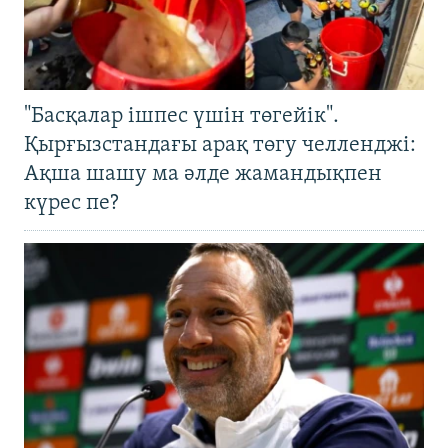
"Басқалар ішпес үшін төгейік".
Қырғызстандағы арақ төгу челленджі:
Ақша шашу ма әлде жамандықпен
күрес пе?