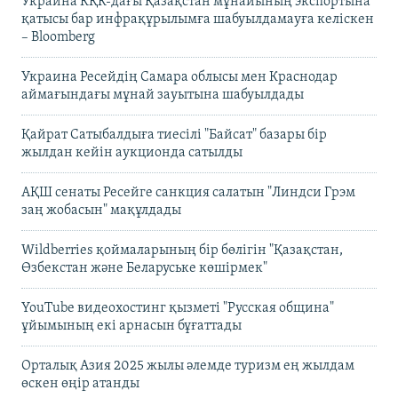
Украина КҚК-дағы Қазақстан мұнайының экспортына
қатысы бар инфрақұрылымға шабуылдамауға келіскен
– Bloomberg
Украина Ресейдің Самара облысы мен Краснодар
аймағындағы мұнай зауытына шабуылдады
Қайрат Сатыбалдыға тиесілі "Байсат" базары бір
жылдан кейін аукционда сатылды
АҚШ сенаты Ресейге санкция салатын "Линдси Грэм
заң жобасын" мақұлдады
Wildberries қоймаларының бір бөлігін "Қазақстан,
Өзбекстан және Беларуське көшірмек"
YouTube видеохостинг қызметі "Русская община"
ұйымының екі арнасын бұғаттады
Орталық Азия 2025 жылы әлемде туризм ең жылдам
өскен өңір атанды