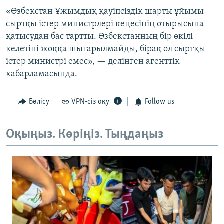
ЖАЗЫЛЫҢЫЗ
«Өзбекстан Ұжымдық қауіпсіздік шарты ұйымы
сыртқы істер министрлері кеңесінің отырысына
қатысудан бас тартты. Өзбекстанның бір өкілі
келетіні жоққа шығарылмайды, бірақ ол сыртқы
Басқа тілдерде
істер министрі емес», — делінген агенттік
хабарламасында.
Бөлісу
VPN-сіз оқу
Follow us
Оқыңыз. Көріңіз. Тыңдаңыз