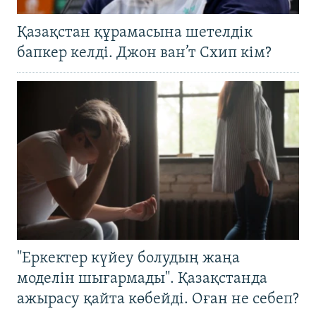
Қазақстан құрамасына шетелдік
бапкер келді. Джон ван’т Схип кім?
"Еркектер күйеу болудың жаңа
моделін шығармады". Қазақстанда
ажырасу қайта көбейді. Оған не себеп?