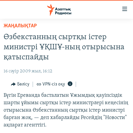
Accessibility
links
Skip
ЖАҢАЛЫҚТАР
to
ЖАҢАЛЫҚТАР
Өзбекстанның сыртқы істер
main
САЯСАТ
content
министрі ҰҚШҰ-ның отырысына
AZATTYQTV
Skip
қатыспайды
to
ҚАҢТАР ОҚИҒАСЫ
main
16 сәуір 2009 жыл, 16:12
АДАМ ҚҰҚЫҚТАРЫ
Navigation
Skip
Бөлісу
VPN-сіз оқу
ӘЛЕУМЕТ
to
Бүгін Ереванда басталатын Ұжымдық қауіпсіздік
ӘЛЕМ
Search
шарты ұйымы сыртқы істер министрлері кеңесінің
АРНАЙЫ ЖОБАЛАР
отырысына Өзбекстанның сыртқы істер министрі
барған жоқ, — деп хабарлайды Ресейдің "Новости"
Русский
ақпарат агенттігі.