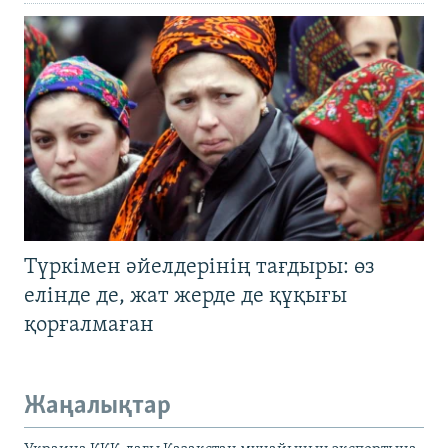
Түркімен әйелдерінің тағдыры: өз
елінде де, жат жерде де құқығы
қорғалмаған
Жаңалықтар