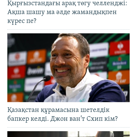
Қырғызстандағы арақ төгу челленджі:
Ақша шашу ма әлде жамандықпен
күрес пе?
Қазақстан құрамасына шетелдік
бапкер келді. Джон ван’т Схип кім?