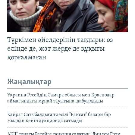
Түркімен әйелдерінің тағдыры: өз
елінде де, жат жерде де құқығы
қорғалмаған
Жаңалықтар
Украина Ресейдің Самара облысы мен Краснодар
аймағындағы мұнай зауытына шабуылдады
Қайрат Сатыбалдыға тиесілі "Байсат" базары бір
жылдан кейін аукционда сатылды
АҚШ сенаты Ресейге санкция салатын "Линдси Грэм