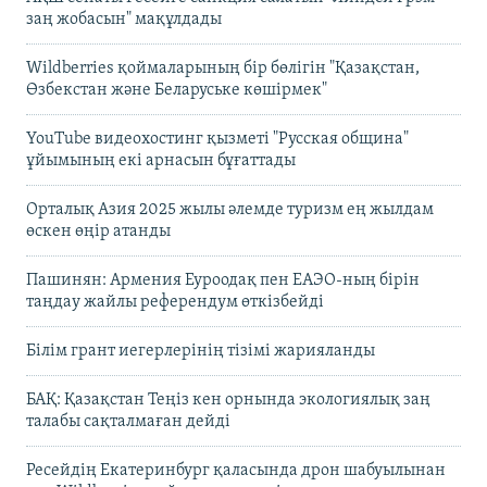
заң жобасын" мақұлдады
Wildberries қоймаларының бір бөлігін "Қазақстан,
Өзбекстан және Беларуське көшірмек"
YouTube видеохостинг қызметі "Русская община"
ұйымының екі арнасын бұғаттады
Орталық Азия 2025 жылы әлемде туризм ең жылдам
өскен өңір атанды
Пашинян: Армения Еуроодақ пен ЕАЭО-ның бірін
таңдау жайлы референдум өткізбейді
Білім грант иегерлерінің тізімі жарияланды
БАҚ: Қазақстан Теңіз кен орнында экологиялық заң
талабы сақталмаған дейді
Ресейдің Екатеринбург қаласында дрон шабуылынан