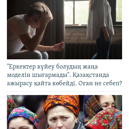
"Еркектер күйеу болудың жаңа
моделін шығармады". Қазақстанда
ажырасу қайта көбейді. Оған не себеп?