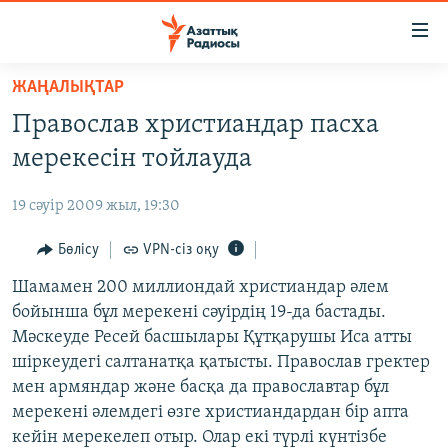
Accessibility
links
Skip
ЖАҢАЛЫҚТАР
to
ЖАҢАЛЫҚТАР
Православ христиандар пасха
main
САЯСАТ
content
мерекесін тойлауда
AZATTYQTV
Skip
to
19 сәуір 2009 жыл, 19:30
ҚАҢТАР ОҚИҒАСЫ
main
АДАМ ҚҰҚЫҚТАРЫ
Бөлісу
VPN-сіз оқу
Navigation
Skip
ӘЛЕУМЕТ
Шамамен 200 миллиондай христиандар әлем
to
бойынша бұл мерекені сәуірдің 19-да бастады.
ӘЛЕМ
Search
Мәскеуде Ресей басшылары Құтқарушы Иса атты
АРНАЙЫ ЖОБАЛАР
шіркеудегі салтанатқа қатысты. Православ гректер
мен армяндар және басқа да православтар бұл
Русский
мерекені әлемдегі өзге христиандардан бір апта
кейін мерекелеп отыр. Олар екі түрлі күнтізбе