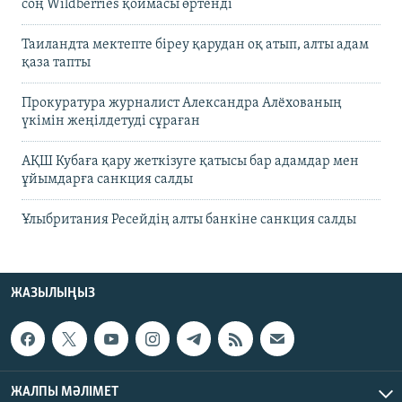
соң Wildberries қоймасы өртенді
Таиландта мектепте біреу қарудан оқ атып, алты адам
қаза тапты
Прокуратура журналист Александра Алёхованың
үкімін жеңілдетуді сұраған
АҚШ Кубаға қару жеткізуге қатысы бар адамдар мен
ұйымдарға санкция салды
Ұлыбритания Ресейдің алты банкіне санкция салды
ЖАЗЫЛЫҢЫЗ
ЖАЛПЫ МӘЛІМЕТ