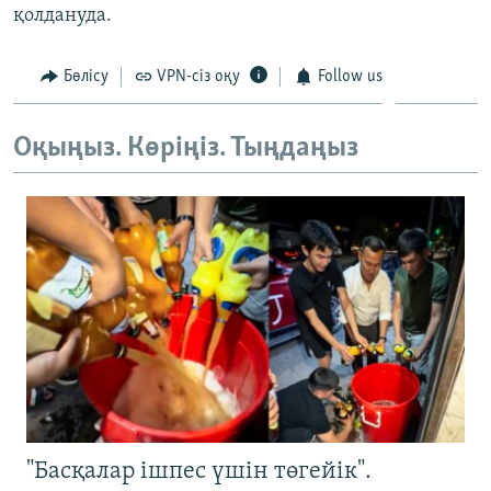
қолдануда.
ЖАЗЫЛЫҢЫЗ
Бөлісу
VPN-сіз оқу
Follow us
Басқа тілдерде
Оқыңыз. Көріңіз. Тыңдаңыз
"Басқалар ішпес үшін төгейік".