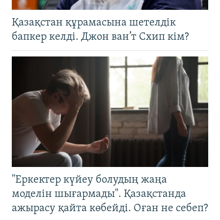
Қазақстан құрамасына шетелдік
бапкер келді. Джон ван’т Схип кім?
"Еркектер күйеу болудың жаңа
моделін шығармады". Қазақстанда
ажырасу қайта көбейді. Оған не себеп?