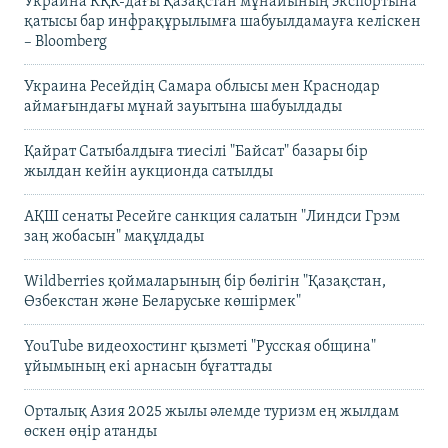
Украина КҚК-дағы Қазақстан мұнайының экспортына
қатысы бар инфрақұрылымға шабуылдамауға келіскен
– Bloomberg
Украина Ресейдің Самара облысы мен Краснодар
аймағындағы мұнай зауытына шабуылдады
Қайрат Сатыбалдыға тиесілі "Байсат" базары бір
жылдан кейін аукционда сатылды
АҚШ сенаты Ресейге санкция салатын "Линдси Грэм
заң жобасын" мақұлдады
Wildberries қоймаларының бір бөлігін "Қазақстан,
Өзбекстан және Беларуське көшірмек"
YouTube видеохостинг қызметі "Русская община"
ұйымының екі арнасын бұғаттады
Орталық Азия 2025 жылы әлемде туризм ең жылдам
өскен өңір атанды