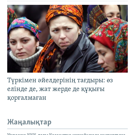
Түркімен әйелдерінің тағдыры: өз
елінде де, жат жерде де құқығы
қорғалмаған
Жаңалықтар