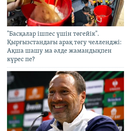
"Басқалар ішпес үшін төгейік".
Қырғызстандағы арақ төгу челленджі:
Ақша шашу ма әлде жамандықпен
күрес пе?