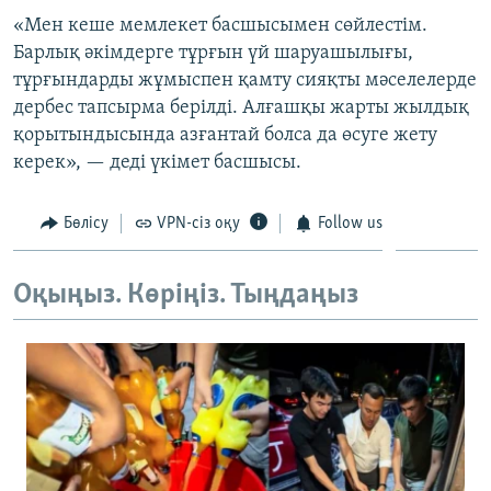
ЖАЗЫЛЫҢЫЗ
«Мен кеше мемлекет басшысымен сөйлестім.
Барлық әкімдерге тұрғын үй шаруашылығы,
тұрғындарды жұмыспен қамту сияқты мәселелерде
дербес тапсырма берілді. Алғашқы жарты жылдық
Басқа тілдерде
қорытындысында азғантай болса да өсуге жету
керек», — деді үкімет басшысы.
Бөлісу
VPN-сіз оқу
Follow us
Оқыңыз. Көріңіз. Тыңдаңыз