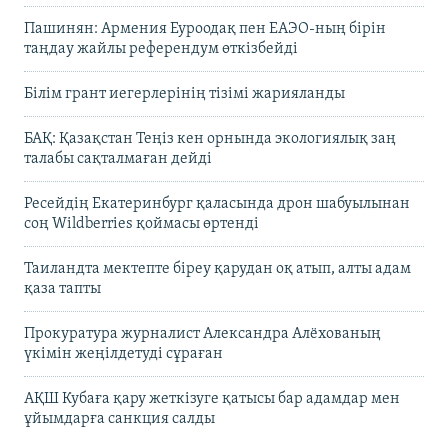
Пашинян: Армения Еуроодақ пен ЕАЭО-ның бірін
таңдау жайлы референдум өткізбейді
Білім грант иегерлерінің тізімі жарияланды
БАҚ: Қазақстан Теңіз кен орнында экологиялық заң
талабы сақталмаған дейді
Ресейдің Екатеринбург қаласында дрон шабуылынан
соң Wildberries қоймасы өртенді
Таиландта мектепте біреу қарудан оқ атып, алты адам
қаза тапты
Прокуратура журналист Александра Алёхованың
үкімін жеңілдетуді сұраған
АҚШ Кубаға қару жеткізуге қатысы бар адамдар мен
ұйымдарға санкция салды