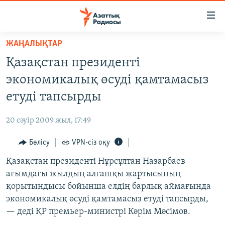
Accessibility
links
Skip
ЖАҢАЛЫҚТАР
to
ЖАҢАЛЫҚТАР
Қазақстан президенті
main
САЯСАТ
content
экономикалық өсуді қамтамасыз
AZATTYQTV
Skip
етуді тапсырды
to
ҚАҢТАР ОҚИҒАСЫ
main
20 сәуір 2009 жыл, 17:49
АДАМ ҚҰҚЫҚТАРЫ
Navigation
Skip
Бөлісу
VPN-сіз оқу
ӘЛЕУМЕТ
to
Қазақстан президенті Нұрсұлтан Назарбаев
ӘЛЕМ
Search
ағымдағы жылдың алғашқы жартысының
АРНАЙЫ ЖОБАЛАР
қорытындысы бойынша елдің барлық аймағында
экономикалық өсуді қамтамасыз етуді тапсырды,
Русский
— деді ҚР премьер-министрі Кәрім Мәсімов.