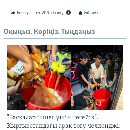
ЖАЗЫЛЫҢЫЗ
Бөлісу
VPN-сіз оқу
Follow us
Оқыңыз. Көріңіз. Тыңдаңыз
Басқа тілдерде
"Басқалар ішпес үшін төгейік".
Қырғызстандағы арақ төгу челленджі: