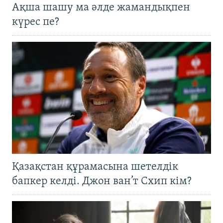
Ақша шашу ма әлде жамандықпен
күрес пе?
Қазақстан құрамасына шетелдік
бапкер келді. Джон ван’т Схип кім?