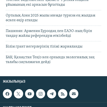
YouTube видеохостинг қызметі "Русская община"
ұйымының екі арнасын бұғаттады
Орталық Азия 2025 жылы әлемде туризм ең жылдам
өскен өңір атанды
Пашинян: Армения Еуроодақ пен ЕАЭО-ның бірін
таңдау жайлы референдум өткізбейді
Білім грант иегерлерінің тізімі жарияланды
БАҚ: Қазақстан Теңіз кен орнында экологиялық заң
талабы сақталмаған дейді
ЖАЗЫЛЫҢЫЗ