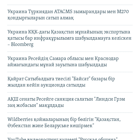
Украина Түркиядан ATACMS зымырандары мен M270
қондырғыларын сатып алмақ
Украина КҚК-дағы Қазақстан мұнайының экспортына
қатысы бар инфрақұрылымға шабуылдамауға келіскен
– Bloomberg
Украина Ресейдің Самара облысы мен Краснодар
аймағындағы мұнай зауытына шабуылдады
Қайрат Сатыбалдыға тиесілі "Байсат" базары бір
жылдан кейін аукционда сатылды
АҚШ сенаты Ресейге санкция салатын "Линдси Грэм
заң жобасын" мақұлдады
Wildberries қоймаларының бір бөлігін "Қазақстан,
Өзбекстан және Беларуське көшірмек"