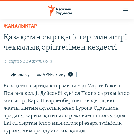
Accessibility
links
Skip
ЖАҢАЛЫҚТАР
to
ЖАҢАЛЫҚТАР
Қазақстан сыртқы істер министрі
main
САЯСАТ
content
чехиялық әріптесімен кездесті
AZATTYQTV
Skip
to
21 сәуір 2009 жыл, 02:31
ҚАҢТАР ОҚИҒАСЫ
main
АДАМ ҚҰҚЫҚТАРЫ
Бөлісу
VPN-сіз оқу
Navigation
Skip
ӘЛЕУМЕТ
Қазақстан сыртқы істер министрі Марат Тәжин
to
Прагаға келді. Дүйсенбі күні ол Чехия сыртқы істер
ӘЛЕМ
Search
министрі Карл Шварценбергпен кездесіп, екі
АРНАЙЫ ЖОБАЛАР
жақты ынтымақтастық және Еуропа Одағымен
арадағы қарым-қатынастар мәселесін талқылады.
Русский
Екі ел сыртқы істер министрлері өзара түсіністік
туралы меморандумға қол қойды.