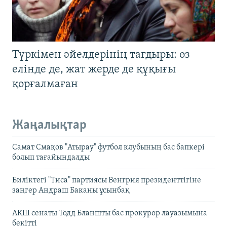
Түркімен әйелдерінің тағдыры: өз
елінде де, жат жерде де құқығы
қорғалмаған
Жаңалықтар
Самат Смақов "Атырау" футбол клубының бас бапкері
болып тағайындалды
Биліктегі "Тиса" партиясы Венгрия президенттігіне
заңгер Андраш Баканы ұсынбақ
АҚШ сенаты Тодд Бланшты бас прокурор лауазымына
бекітті