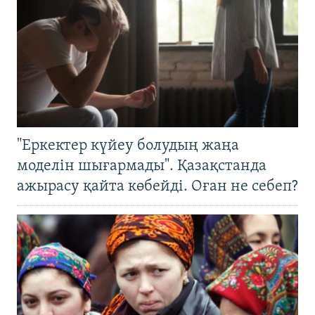
"Еркектер күйеу болудың жаңа
моделін шығармады". Қазақстанда
ажырасу қайта көбейді. Оған не себеп?