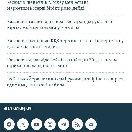
Ресейлік шенеунік Мәскеу мен Астана
маркетплейстерді біріктірмек дейді
Қазақстанға шетелдіктерді электронды рұқсатпен
кіргізу жобасы талқыға ұсынылды
Қазақстан мұнайын КҚК терминалынан танкерге тиеу
қайта жалғасты – медиа
Қазақстанда желіде бейпіл сөз айтқан 20-дан астам
стример жауапқа тартылған
БАҚ: Нью-Йорк полициясы Бруклин көпірінен секірген
адамның аты-жөнін айтты
ЖАЗЫЛЫҢЫЗ