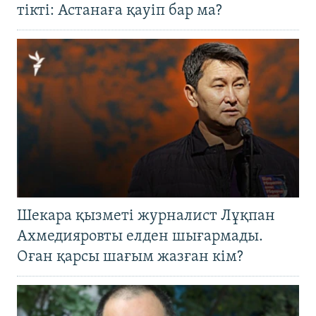
тікті: Астанаға қауіп бар ма?
Шекара қызметі журналист Лұқпан
Ахмедияровты елден шығармады.
Оған қарсы шағым жазған кім?