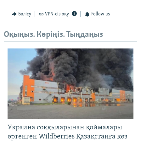
ЖАЗЫЛЫҢЫЗ
Бөлісу
VPN-сіз оқу
Follow us
Оқыңыз. Көріңіз. Тыңдаңыз
Басқа тілдерде
Украина соққыларынан қоймалары
өртенген Wildberries Қазақстанға көз