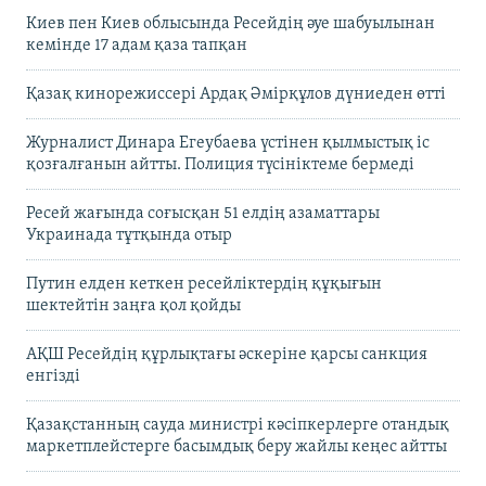
Киев пен Киев облысында Ресейдің әуе шабуылынан
кемінде 17 адам қаза тапқан
Қазақ кинорежиссері Ардақ Әмірқұлов дүниеден өтті
Журналист Динара Егеубаева үстінен қылмыстық іс
қозғалғанын айтты. Полиция түсініктеме бермеді
Ресей жағында соғысқан 51 елдің азаматтары
Украинада тұтқында отыр
Путин елден кеткен ресейліктердің құқығын
шектейтін заңға қол қойды
АҚШ Ресейдің құрлықтағы әскеріне қарсы санкция
енгізді
Қазақстанның сауда министрі кәсіпкерлерге отандық
маркетплейстерге басымдық беру жайлы кеңес айтты