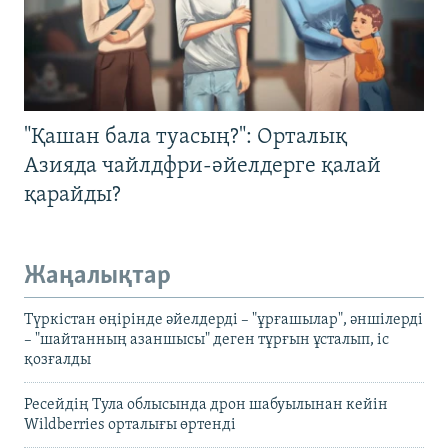
"Қашан бала туасың?": Орталық
Азияда чайлдфри-әйелдерге қалай
қарайды?
Жаңалықтар
Түркістан өңірінде әйелдерді – "ұрғашылар", әншілерді
– "шайтанның азаншысы" деген тұрғын ұсталып, іс
қозғалды
Ресейдің Тула облысында дрон шабуылынан кейін
Wildberries орталығы өртенді