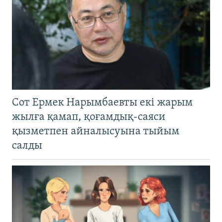
Сот Ермек Нарымбаевты екі жарым
жылға қамап, қоғамдық-саяси
қызметпен айналысуына тыйым
салды