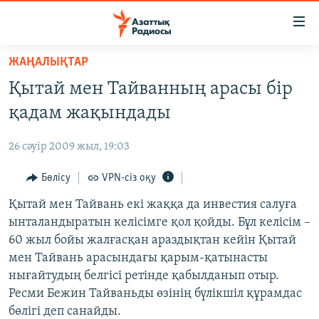
Accessibility
links
Skip
ЖАҢАЛЫҚТАР
to
ЖАҢАЛЫҚТАР
Қытай мен Тайванның арасы бір
main
САЯСАТ
content
қадам жақындады
AZATTYQTV
Skip
to
26 сәуір 2009 жыл, 19:03
ҚАҢТАР ОҚИҒАСЫ
main
АДАМ ҚҰҚЫҚТАРЫ
Бөлісу
VPN-сіз оқу
Navigation
Skip
ӘЛЕУМЕТ
Қытай мен Тайвань екі жаққа да инвестия салуға
to
ынталандыратын келісімге қол қойды. Бұл келісім –
ӘЛЕМ
Search
60 жыл бойы жалғасқан араздықтан кейін Қытай
АРНАЙЫ ЖОБАЛАР
мен Тайвань арасындағы қарым-қатынасты
нығайтудың белгісі ретінде қабылданып отыр.
Русский
Ресми Бежин Тайваньды өзінің бүлікшіл құрамдас
бөлігі деп санайды.