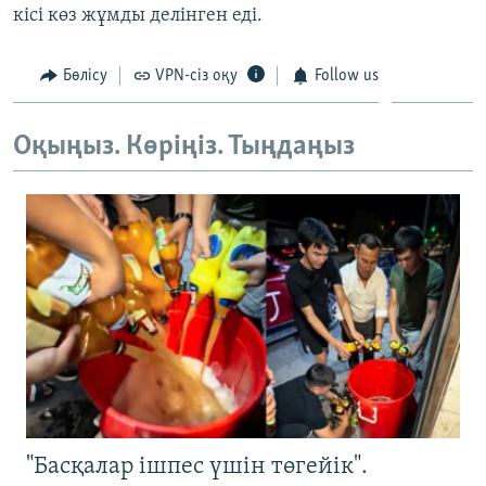
кісі көз жұмды делінген еді.
ЖАЗЫЛЫҢЫЗ
Бөлісу
VPN-сіз оқу
Follow us
Басқа тілдерде
Оқыңыз. Көріңіз. Тыңдаңыз
"Басқалар ішпес үшін төгейік".