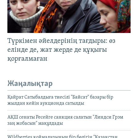
Түркімен әйелдерінің тағдыры: өз
елінде де, жат жерде де құқығы
қорғалмаған
Жаңалықтар
Қайрат Сатыбалдыға тиесілі "Байсат" базары бір
жылдан кейін аукционда сатылды
АҚШ сенаты Ресейге санкция салатын "Линдси Грэм
заң жобасын" мақұлдады
Wildberries қоймаларының бір бөлігін "Қазақстан,