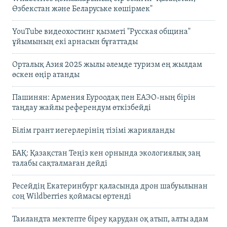
Өзбекстан және Беларуське көшірмек"
YouTube видеохостинг қызметі "Русская община"
ұйымының екі арнасын бұғаттады
Орталық Азия 2025 жылы әлемде туризм ең жылдам
өскен өңір атанды
Пашинян: Армения Еуроодақ пен ЕАЭО-ның бірін
таңдау жайлы референдум өткізбейді
Білім грант иегерлерінің тізімі жарияланды
БАҚ: Қазақстан Теңіз кен орнында экологиялық заң
талабы сақталмаған дейді
Ресейдің Екатеринбург қаласында дрон шабуылынан
соң Wildberries қоймасы өртенді
Таиландта мектепте біреу қарудан оқ атып, алты адам