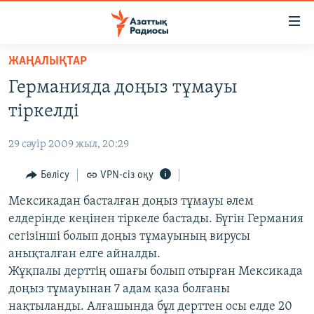
Accessibility
links
Skip
ЖАҢАЛЫҚТАР
to
ЖАҢАЛЫҚТАР
Германияда доңыз тұмауы
main
САЯСАТ
content
тіркелді
AZATTYQTV
Skip
to
29 сәуір 2009 жыл, 20:29
ҚАҢТАР ОҚИҒАСЫ
main
АДАМ ҚҰҚЫҚТАРЫ
Бөлісу
VPN-сіз оқу
Navigation
Skip
ӘЛЕУМЕТ
Мексикадан басталған доңыз тұмауы әлем
to
елдерінде кеңінен тіркеле бастады. Бүгін Германия
ӘЛЕМ
Search
сегізінші болып доңыз тұмауының вирусы
АРНАЙЫ ЖОБАЛАР
анықталған елге айналды.
Жұқпалы дерттің ошағы болып отырған Мексикада
Русский
доңыз тұмауынан 7 адам қаза болғаны
нақтыланды. Алғашында бұл дерттен осы елде 20