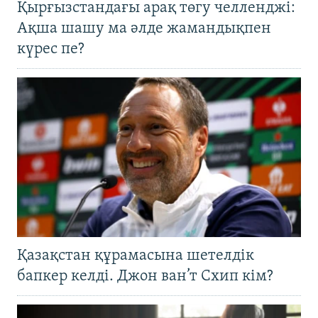
Қырғызстандағы арақ төгу челленджі:
Ақша шашу ма әлде жамандықпен
күрес пе?
Қазақстан құрамасына шетелдік
бапкер келді. Джон ван’т Схип кім?