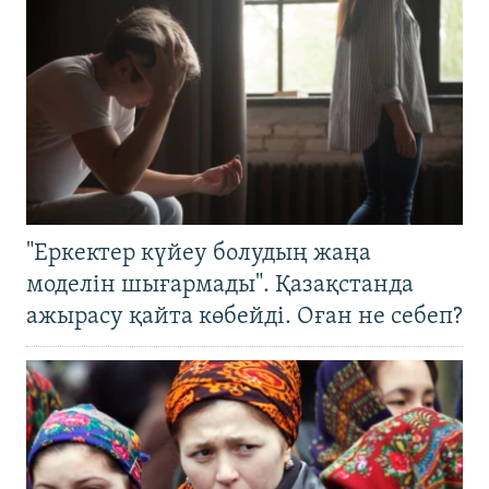
"Еркектер күйеу болудың жаңа
моделін шығармады". Қазақстанда
ажырасу қайта көбейді. Оған не себеп?