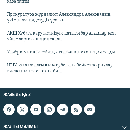
қаза тапты
Прокуратура журналист Александра Алёхованың
үкімін жеңілдетуді сұраған
АҚШ Кубаға қару жеткізуге қатысы бар адамдар мен
ұйымдарға санкция салды
Ұлыбритания Ресейдің алты банкіне санкция салды
UEFA 2030 жылғы әлем кубогына бойкот жариялау
идеясынан бас тартпайды
ЖАЗЫЛЫҢЫЗ
ЖАЛПЫ МӘЛІМЕТ