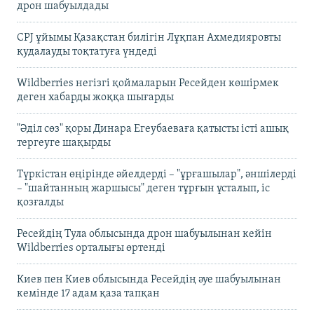
дрон шабуылдады
CPJ ұйымы Қазақстан билігін Лұқпан Ахмедияровты
қудалауды тоқтатуға үндеді
Wildberries негізгі қоймаларын Ресейден көшірмек
деген хабарды жоққа шығарды
"Әділ сөз" қоры Динара Егеубаеваға қатысты істі ашық
тергеуге шақырды
Түркістан өңірінде әйелдерді – "ұрғашылар", әншілерді
– "шайтанның жаршысы" деген тұрғын ұсталып, іс
қозғалды
Ресейдің Тула облысында дрон шабуылынан кейін
Wildberries орталығы өртенді
Киев пен Киев облысында Ресейдің әуе шабуылынан
кемінде 17 адам қаза тапқан