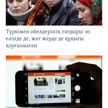
Түркімен әйелдерінің тағдыры: өз
елінде де, жат жерде де құқығы
қорғалмаған