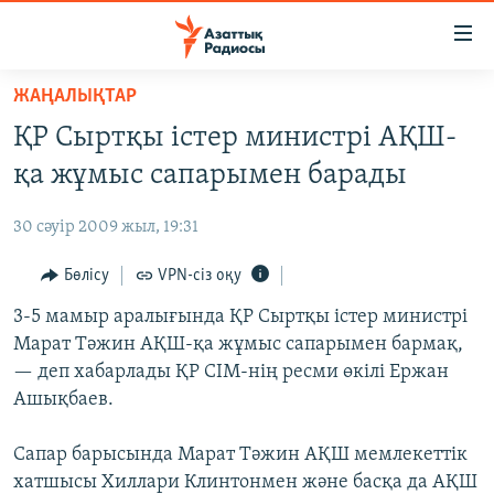
Accessibility
links
Skip
ЖАҢАЛЫҚТАР
to
ЖАҢАЛЫҚТАР
ҚР Сыртқы істер министрі АҚШ-
main
САЯСАТ
content
қа жұмыс сапарымен барады
AZATTYQTV
Skip
to
30 сәуір 2009 жыл, 19:31
ҚАҢТАР ОҚИҒАСЫ
main
АДАМ ҚҰҚЫҚТАРЫ
Бөлісу
VPN-сіз оқу
Navigation
Skip
ӘЛЕУМЕТ
3-5 мамыр аралығында ҚР Сыртқы істер министрі
to
Марат Тәжин АҚШ-қа жұмыс сапарымен бармақ,
ӘЛЕМ
Search
— деп хабарлады ҚР СІМ-нің ресми өкілі Ержан
АРНАЙЫ ЖОБАЛАР
Ашықбаев.
Русский
Сапар барысында Марат Тәжин АҚШ мемлекеттік
хатшысы Хиллари Клинтонмен және басқа да АҚШ