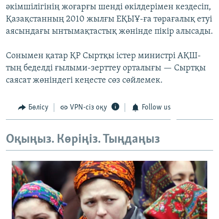
әкімшілігінің жоғарғы шенді өкілдерімен кездесіп,
ЖАЗЫЛЫҢЫЗ
Қазақстанның 2010 жылғы ЕҚЫҰ-ға төрағалық етуі
аясындағы ынтымақтастық жөнінде пікір алысады.
Басқа тілдерде
Сонымен қатар ҚР Сыртқы істер министрі АҚШ-
тың беделді ғылыми-зерттеу орталығы — Сыртқы
саясат жөніндегі кеңесте сөз сөйлемек.
Бөлісу
VPN-сіз оқу
Follow us
Оқыңыз. Көріңіз. Тыңдаңыз