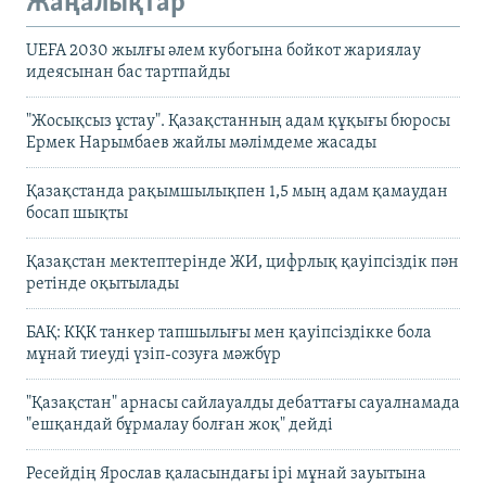
Жаңалықтар
UEFA 2030 жылғы әлем кубогына бойкот жариялау
идеясынан бас тартпайды
"Жосықсыз ұстау". Қазақстанның адам құқығы бюросы
Ермек Нарымбаев жайлы мәлімдеме жасады
Қазақстанда рақымшылықпен 1,5 мың адам қамаудан
босап шықты
Қазақстан мектептерінде ЖИ, цифрлық қауіпсіздік пән
ретінде оқытылады
БАҚ: КҚК танкер тапшылығы мен қауіпсіздікке бола
мұнай тиеуді үзіп-созуға мәжбүр
"Қазақстан" арнасы сайлауалды дебаттағы сауалнамада
"ешқандай бұрмалау болған жоқ" дейді
Ресейдің Ярослав қаласындағы ірі мұнай зауытына