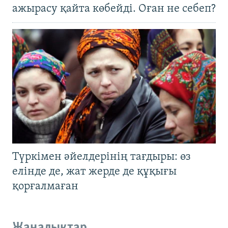
ажырасу қайта көбейді. Оған не себеп?
Түркімен әйелдерінің тағдыры: өз
елінде де, жат жерде де құқығы
қорғалмаған
Жаңалықтар