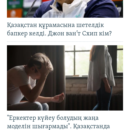
Қазақстан құрамасына шетелдік
бапкер келді. Джон ван’т Схип кім?
"Еркектер күйеу болудың жаңа
моделін шығармады". Қазақстанда