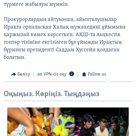
түрмеге жабылуы мүмкін.
ЖАЗЫЛЫҢЫЗ
Прокурорлардың айтуынша, айыпталушылар
Ирақта орналасқан Халық мужахедині ұйымына
Басқа тілдерде
қаржылай көмек көрсеткен. АҚШ-та лаңкестік
топтар тізіміне енгізілген бұл ұйымды Ирақтың
бұрынғы президенті Саддам Хуссейн қолдаған
болатын.
Бөлісу
VPN-сіз оқу
Follow us
Оқыңыз. Көріңіз. Тыңдаңыз