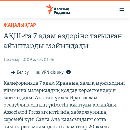
Accessibility
links
Skip
ЖАҢАЛЫҚТАР
to
ЖАҢАЛЫҚТАР
АҚШ-та 7 адам өздеріне тағылған
main
САЯСАТ
content
айыптарды мойындады
AZATTYQTV
Skip
to
1 мамыр 2009 жыл, 01:36
ҚАҢТАР ОҚИҒАСЫ
main
АДАМ ҚҰҚЫҚТАРЫ
Бөлісу
VPN-сіз оқу
Navigation
Skip
ӘЛЕУМЕТ
Калифорнияда 7 адам Иранның халық мужахедині
to
ұйымына материалдық қолдау көрсеткендерін
ӘЛЕМ
Search
мойындады. Аталған ұйым Иран ислам
АРНАЙЫ ЖОБАЛАР
республикасының үкіметін құлатуды қолдайды.
Associated Press агенттігінің хабарлауынша,
Русский
сәрсенбі күні Санта Ана қаласындағы сотта
айыптарын мойындаған азаматтар 20 жылға