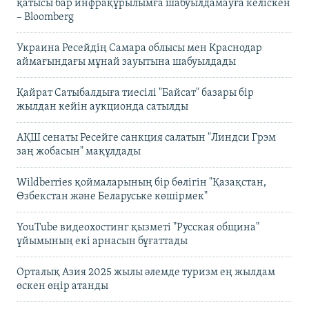
қатысы бар инфрақұрылымға шабуылдамауға келіскен
– Bloomberg
Украина Ресейдің Самара облысы мен Краснодар
аймағындағы мұнай зауытына шабуылдады
Қайрат Сатыбалдыға тиесілі "Байсат" базары бір
жылдан кейін аукционда сатылды
АҚШ сенаты Ресейге санкция салатын "Линдси Грэм
заң жобасын" мақұлдады
Wildberries қоймаларының бір бөлігін "Қазақстан,
Өзбекстан және Беларуське көшірмек"
YouTube видеохостинг қызметі "Русская община"
ұйымының екі арнасын бұғаттады
Орталық Азия 2025 жылы әлемде туризм ең жылдам
өскен өңір атанды