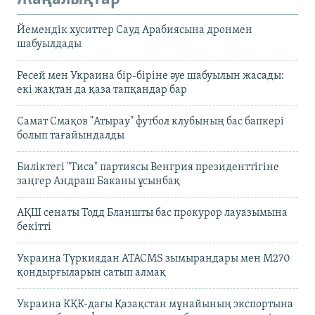
Йемендік хуситтер Сауд Арабиясына дронмен
шабуылдады
Ресей мен Украина бір-біріне әуе шабуылын жасады:
екі жақтан да қаза тапқандар бар
Самат Смақов "Атырау" футбол клубының бас бапкері
болып тағайындалды
Биліктегі "Тиса" партиясы Венгрия президенттігіне
заңгер Андраш Баканы ұсынбақ
АҚШ сенаты Тодд Бланшты бас прокурор лауазымына
бекітті
Украина Түркиядан ATACMS зымырандары мен M270
қондырғыларын сатып алмақ
Украина КҚК-дағы Қазақстан мұнайының экспортына