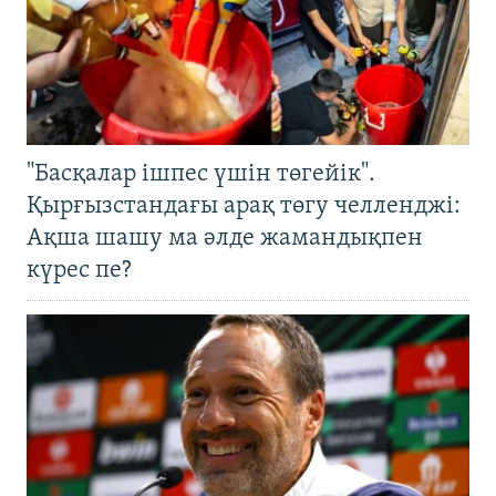
"Басқалар ішпес үшін төгейік".
Қырғызстандағы арақ төгу челленджі:
Ақша шашу ма әлде жамандықпен
күрес пе?