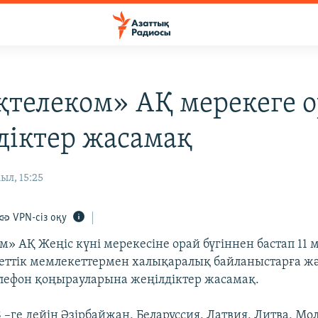
қтелеком» АҚ мерекеге 
діктер жасамақ
ыл, 15:25
VPN-сіз оқу
м» АҚ Жеңіс күні мерекесіне орай бүгіннен бастап 11
веттік мемлекеттермен халықаралық байланыстарға ж
лефон қоңырауларына жеңілдіктер жасамақ.
8 –ге дейін Әзірбайжан, Беларуссия, Латвия, Литва, Мол