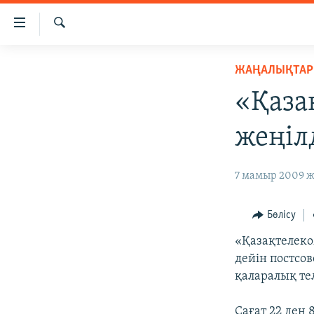
Accessibility
links
İздеу
Skip
ЖАҢАЛЫҚТАР
ЖАҢАЛЫҚТАР
to
САЯСАТ
main
«Қаза
content
AZATTYQTV
Skip
жеңіл
ҚАҢТАР ОҚИҒАСЫ
to
main
АДАМ ҚҰҚЫҚТАРЫ
7 мамыр 2009 ж
Navigation
ӘЛЕУМЕТ
Skip
to
ӘЛЕМ
Бөлісу
Search
АРНАЙЫ ЖОБАЛАР
«Қазақтелеко
дейін постсо
қаларалық те
Сағат 22 ден 