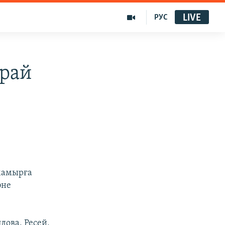
LIVE
РУС
орай
 мамырға
әне
дова, Ресей,