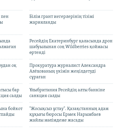
 пен
Білім грант иегерлерінің тізімі
лы
жарияланды
нында
Ресейдің Екатеринбург қаласында дрон
талмаған
шабуылынан соң Wildberries қоймасы
өртенді
рудан оқ
Прокуратура журналист Александра
Алёхованың үкімін жеңілдетуді
сұраған
атысы бар
Ұлыбритания Ресейдің алты банкіне
кция салды
санкция салды
ына бойкот
"Жосықсыз ұстау". Қазақстанның адам
ртпайды
құқығы бюросы Ермек Нарымбаев
жайлы мәлімдеме жасады