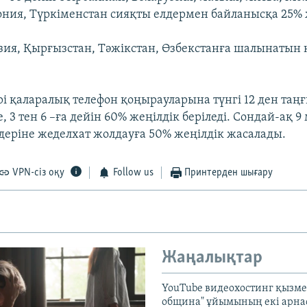
ония, Түркіменстан сияқты елдермен байланысқа 25% 
зия, Қырғызстан, Тәжікстан, Өзбекстанға шалынатын
.
рі қаларалық телефон қоңырауларына түнгі 12 ден таңғ
, 3 тен 6 –ға дейін 60% жеңілдік беріледі. Сондай-ақ 
деріне жеделхат жолдауға 50% жеңілдік жасалады.
VPN-сіз оқу
Follow us
Принтерден шығару
Жаңалықтар
YouTube видеохостинг қызмет
община" ұйымының екі арн