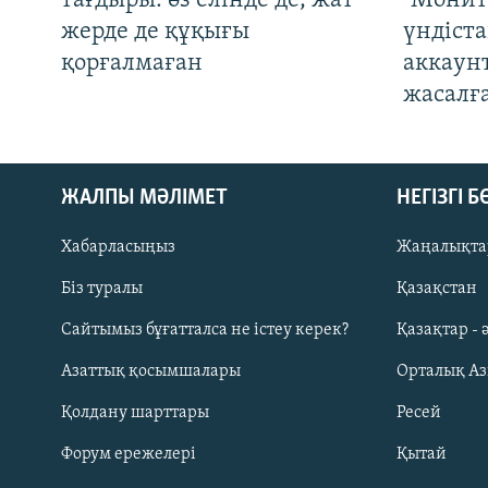
тағдыры: өз елінде де, жат
"Монит
жерде де құқығы
үндіст
қорғалмаған
аккаун
жасалғ
ЖАЛПЫ МӘЛІМЕТ
НЕГІЗГІ 
Хабарласыңыз
Жаңалықта
Біз туралы
Қазақстан
Русский
Сайтымыз бұғатталса не істеу керек?
Қазақтар - 
Азаттық қосымшалары
Орталық А
ЖАЗЫЛЫҢЫЗ
Қолдану шарттары
Ресей
Форум ережелері
Қытай