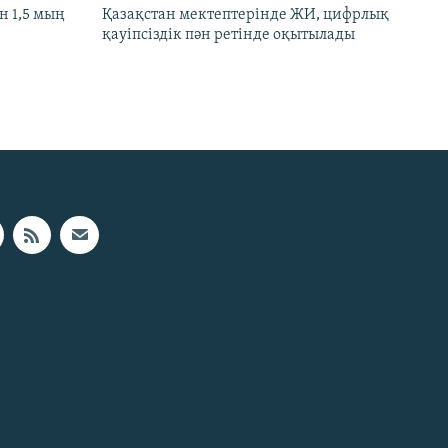
 1,5 мың
Қазақстан мектептерінде ЖИ, цифрлық
қауіпсіздік пән ретінде оқытылады