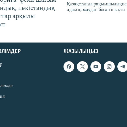
ориға" фейк шағым
Қазақстанда рақымшылықпен
андық, пәкістандық
адам қамаудан босап шықты
ттар арқылы
ан
БӨЛІМДЕР
ЖАЗЫЛЫҢЫЗ
р
әлемде
зия