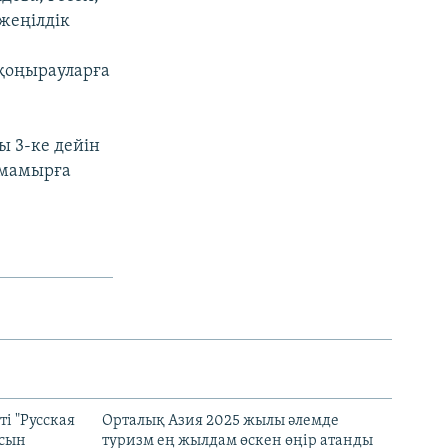
жеңілдік
 қоңырауларға
ы 3-ке дейін
9 мамырға
і "Русская
Орталық Азия 2025 жылы әлемде
асын
туризм ең жылдам өскен өңір атанды