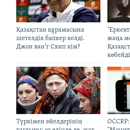
Қазақстан құрамасына
"Еркек
шетелдік бапкер келді.
жаңа м
Джон ван’т Схип кім?
Қазақс
көбейді
Түркімен әйелдерінің
OCCRP: