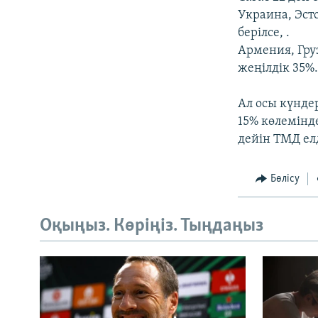
Украина, Эст
берілсе, .
Армения, Гру
жеңілдік 35%
Ал осы күнде
15% көлемінде
дейін ТМД ел
Бөлісу
Оқыңыз. Көріңіз. Тыңдаңыз