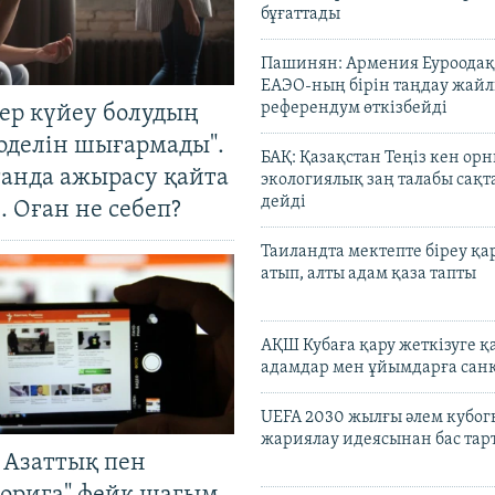
бұғаттады
Пашинян: Армения Еуроодақ
ЕАЭО-ның бірін таңдау жай
референдум өткізбейді
тер күйеу болудың
оделін шығармады".
БАҚ: Қазақстан Теңіз кен ор
танда ажырасу қайта
экологиялық заң талабы сақ
дейді
. Оған не себеп?
Таиландта мектепте біреу қа
атып, алты адам қаза тапты
АҚШ Кубаға қару жеткізуге қ
адамдар мен ұйымдарға сан
UEFA 2030 жылғы әлем кубог
жариялау идеясынан бас та
 Азаттық пен