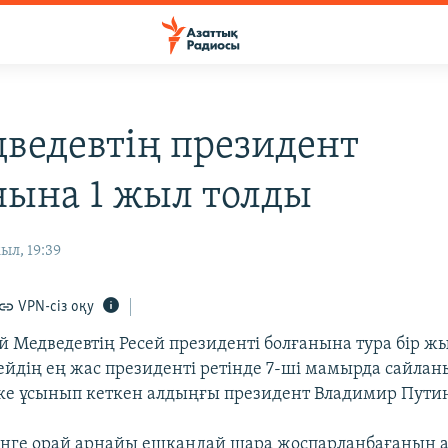
дведевтің президент
нына 1 жыл толды
ыл, 19:39
VPN-сіз оқу
й Медведевтің Ресей президенті болғанына тура бір ж
ейдің ең жас президенті ретінде 7-ші мамырда сайланы
ке ұсынып кеткен алдыңғы президент Владимир Пути
үнге орай арнайы ешқандай шара жоспарланбағанын 