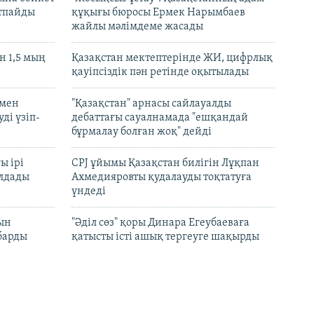
ртпайды
құқығы бюросы Ермек Нарымбаев
жайлы мәлімдеме жасады
 1,5 мың
Қазақстан мектептерінде ЖИ, цифрлық
қауіпсіздік пән ретінде оқытылады
 мен
"Қазақстан" арнасы сайлауалды
ді үзіп-
дебаттағы сауалнамада "ешқандай
бұрмалау болған жоқ" дейді
ы ірі
CPJ ұйымы Қазақстан билігін Лұқпан
лдады
Ахмедияровты қудалауды тоқтатуға
үндеді
рын
"Әділ сөз" қоры Динара Егеубаеваға
барды
қатысты істі ашық тергеуге шақырды