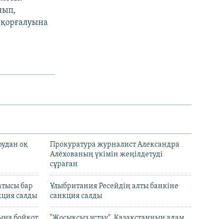
нып,
 қорғалуына
рудан оқ
Прокуратура журналист Александра
Алёхованың үкімін жеңілдетуді
сұраған
атысы бар
Ұлыбритания Ресейдің алты банкіне
кция салды
санкция салды
ына бойкот
"Жосықсыз ұстау". Қазақстанның адам