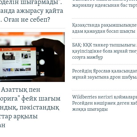
оделін шығармады".
жариялау идеясынан бас та
танда ажырасу қайта
. Оған не себеп?
Қазақстанда рақымшылықпен
адам қамаудан босап шықты
БАҚ: КҚК танкер тапшылығы
қауіпсіздікке бола мұнай тиеу
созуға мәжбүр
Ресейдің Ярослав қаласындағ
мұнай зауытына дрон шабуы
 Азаттық пен
Wildberries негізгі қоймала
ориға" фейк шағым
Ресейден көшірмек деген ха
андық, пәкістандық
жоққа шығарды
ттар арқылы
ан