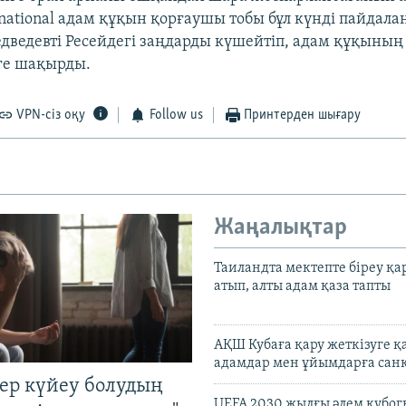
rnational адам құқын қорғаушы тобы бұл күнді пайдала
дведевті Ресейдегі заңдарды күшейтіп, адам құқының
уге шақырды.
VPN-сіз оқу
Follow us
Принтерден шығару
Жаңалықтар
Таиландта мектепте біреу қа
атып, алты адам қаза тапты
АҚШ Кубаға қару жеткізуге қ
адамдар мен ұйымдарға сан
тер күйеу болудың
UEFA 2030 жылғы әлем кубог