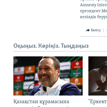
Amnesty Inte
президент Ме
кепілдік бер
Бөлісу
Оқыңыз. Көріңіз. Тыңдаңыз
Қазақстан құрамасына
"Еркек