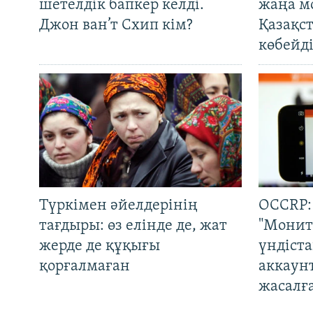
шетелдік бапкер келді.
жаңа м
Джон ван’т Схип кім?
Қазақс
көбейді
Түркімен әйелдерінің
OCCRP:
тағдыры: өз елінде де, жат
"Монит
жерде де құқығы
үндіст
қорғалмаған
аккаун
жасалғ