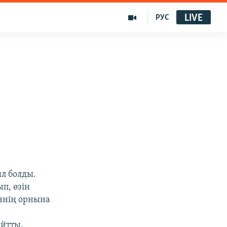
LIVE
РУС
ыл болды.
п, өзін
ннің орнына
айтты.