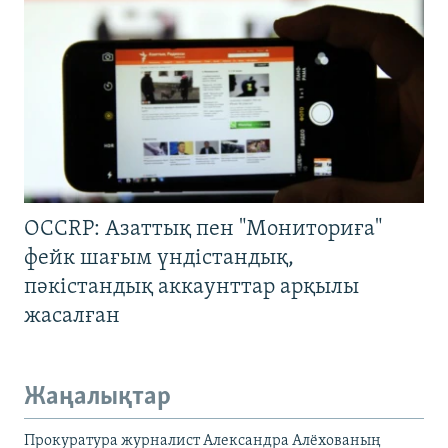
OCCRP: Азаттық пен "Мониториға"
фейк шағым үндістандық,
пәкістандық аккаунттар арқылы
жасалған
Жаңалықтар
Прокуратура журналист Александра Алёхованың