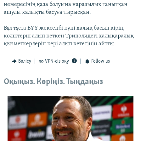
немересінің қаза болуына наразылық танытқан
ЖАЗЫЛЫҢЫЗ
ашулы халықты басуға тырысқан.
Бұл тұста БҰҰ жексенбі күні халық басып кіріп,
Басқа тілдерде
көліктерін алып кеткен Триполидегі халықаралық
қызметкерлерін кері алып кететінін айтты.
Бөлісу
VPN-сіз оқу
Follow us
Оқыңыз. Көріңіз. Тыңдаңыз