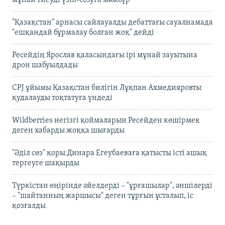
мұнай тиеуді үзіп-созуға мәжбүр
"Қазақстан" арнасы сайлауалды дебаттағы сауалнамада
"ешқандай бұрмалау болған жоқ" дейді
Ресейдің Ярослав қаласындағы ірі мұнай зауытына
дрон шабуылдады
CPJ ұйымы Қазақстан билігін Лұқпан Ахмедияровты
қудалауды тоқтатуға үндеді
Wildberries негізгі қоймаларын Ресейден көшірмек
деген хабарды жоққа шығарды
"Әділ сөз" қоры Динара Егеубаеваға қатысты істі ашық
тергеуге шақырды
Түркістан өңірінде әйелдерді – "ұрғашылар", әншілерді
– "шайтанның жаршысы" деген тұрғын ұсталып, іс
қозғалды