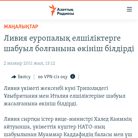
Accessibility
links
Skip
ЖАҢАЛЫҚТАР
to
ЖАҢАЛЫҚТАР
Ливия еуропалық елшіліктерге
main
САЯСАТ
content
шабуыл болғанына өкініш білдірді
AZATTYQTV
Skip
to
2 мамыр 2011 жыл, 13:12
ҚАҢТАР ОҚИҒАСЫ
main
АДАМ ҚҰҚЫҚТАРЫ
Бөлісу
VPN-сіз оқу
Navigation
Skip
ӘЛЕУМЕТ
Ливия үкіметі жексенбі күні Триполидегі
to
Ұлыбритания мен Италия елшіліктеріне шабуыл
ӘЛЕМ
Search
жасалғанына өкініш білдірді.
АРНАЙЫ ЖОБАЛАР
Ливия сыртқы істер вице-министрі Халед Каимнің
Русский
айтуынша, үкіметтік күштер НАТО-ның
шабуылынан Муаммар Каддафидің баласы мен үш