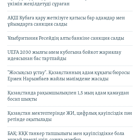
үкімін жеңілдетуді сұраған
АҚШ Кубаға қару жеткізуге қатысы бар адамдар мен
ұйымдарға санкция салды
Ұлыбритания Ресейдің алты банкіне санкция салды
UEFA 2030 жылғы әлем кубогына бойкот жариялау
идеясынан бас тартпайды
"Жосықсыз ұстау". Қазақстанның адам құқығы бюросы
Ермек Нарымбаев жайлы мәлімдеме жасады
Қазақстанда рақымшылықпен 1,5 мың адам қамаудан
босап шықты
Қазақстан мектептерінде ЖИ, цифрлық қауіпсіздік пән
ретінде оқытылады
БАҚ: КҚК танкер тапшылығы мен қауіпсіздікке бола