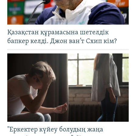
Қазақстан құрамасына шетелдік
бапкер келді. Джон ван’т Схип кім?
"Еркектер күйеу болудың жаңа