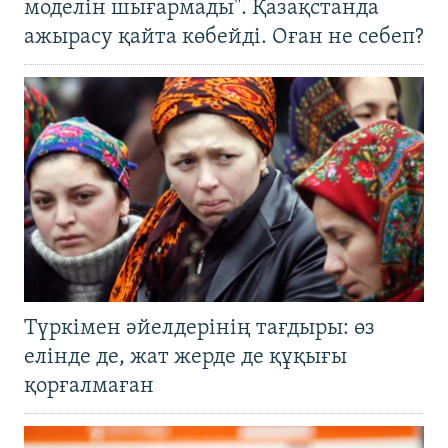
моделін шығармады". Қазақстанда
ажырасу қайта көбейді. Оған не себеп?
Түркімен әйелдерінің тағдыры: өз
елінде де, жат жерде де құқығы
қорғалмаған