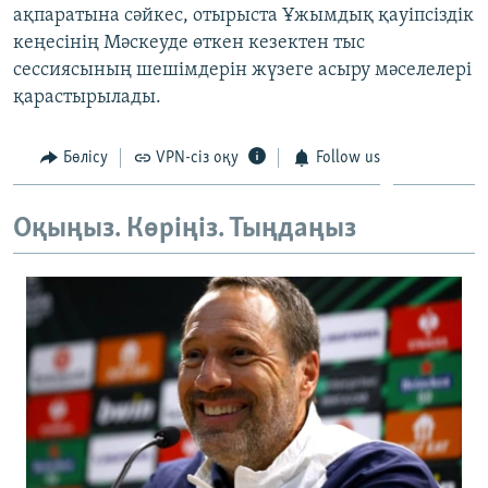
ақпаратына сәйкес, отырыста Ұжымдық қауіпсіздік
ЖАЗЫЛЫҢЫЗ
кеңесінің Мәскеуде өткен кезектен тыс
сессиясының шешімдерін жүзеге асыру мәселелері
қарастырылады.
Басқа тілдерде
Бөлісу
VPN-сіз оқу
Follow us
Оқыңыз. Көріңіз. Тыңдаңыз