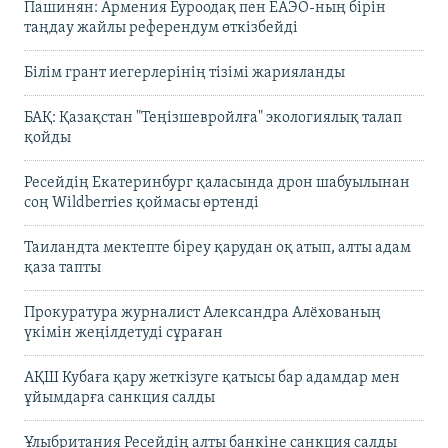
Пашинян: Армения Еуроодақ пен ЕАЭО-ның бірін
таңдау жайлы референдум өткізбейді
Білім грант иегерлерінің тізімі жарияланды
БАҚ: Қазақстан "Теңізшевройлға" экологиялық талап
қойды
Ресейдің Екатеринбург қаласында дрон шабуылынан
соң Wildberries қоймасы өртенді
Таиландта мектепте біреу қарудан оқ атып, алты адам
қаза тапты
Прокуратура журналист Александра Алёхованың
үкімін жеңілдетуді сұраған
АҚШ Кубаға қару жеткізуге қатысы бар адамдар мен
ұйымдарға санкция салды
Ұлыбритания Ресейдің алты банкіне санкция салды