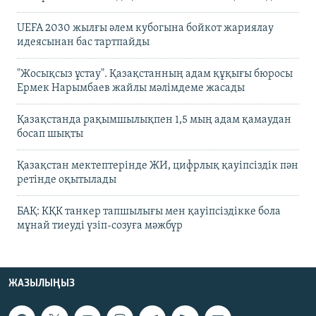
UEFA 2030 жылғы әлем кубогына бойкот жариялау
идеясынан бас тартпайды
"Жосықсыз ұстау". Қазақстанның адам құқығы бюросы
Ермек Нарымбаев жайлы мәлімдеме жасады
Қазақстанда рақымшылықпен 1,5 мың адам қамаудан
босап шықты
Қазақстан мектептерінде ЖИ, цифрлық қауіпсіздік пән
ретінде оқытылады
БАҚ: КҚК танкер тапшылығы мен қауіпсіздікке бола
мұнай тиеуді үзіп-созуға мәжбүр
ЖАЗЫЛЫҢЫЗ