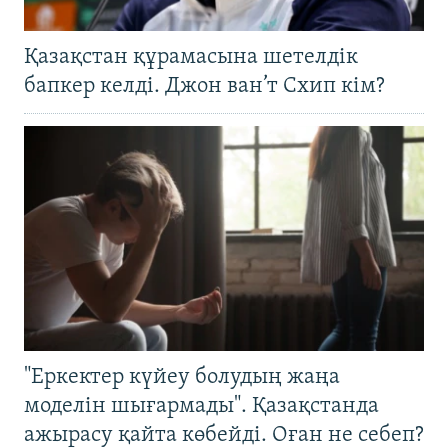
Қазақстан құрамасына шетелдік
бапкер келді. Джон ван’т Схип кім?
"Еркектер күйеу болудың жаңа
моделін шығармады". Қазақстанда
ажырасу қайта көбейді. Оған не себеп?