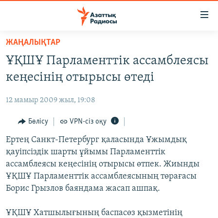
Accessibility
links
Skip
ЖАҢАЛЫҚТАР
to
ЖАҢАЛЫҚТАР
ҰҚШҰ Парламенттік ассамблеясы
main
САЯСАТ
content
кеңесінің отырысы өтеді
AZATTYQTV
Skip
to
12 мамыр 2009 жыл, 19:08
ҚАҢТАР ОҚИҒАСЫ
main
АДАМ ҚҰҚЫҚТАРЫ
Бөлісу
VPN-сіз оқу
Navigation
Skip
ӘЛЕУМЕТ
Ертең Санкт-Петербург қаласында Ұжымдық
to
қауіпсіздік шарты ұйымы Парламенттік
ӘЛЕМ
Search
ассамблеясы кеңесінің отырысы өтпек. Жиынды
АРНАЙЫ ЖОБАЛАР
ҰҚШҰ Парламенттік ассамблеясының төрағасы
Борис Грызлов баяндама жасап ашпақ.
Русский
ҰҚШҰ Хатшылығының баспасөз қызметінің