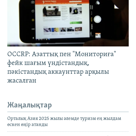
OCCRP: Азаттық пен "Мониториға"
фейк шағым үндістандық,
пәкістандық аккаунттар арқылы
жасалған
Жаңалықтар
Орталық Азия 2025 жылы әлемде туризм ең жылдам
өскен өңір атанды