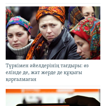
Түркімен әйелдерінің тағдыры: өз
елінде де, жат жерде де құқығы
қорғалмаған