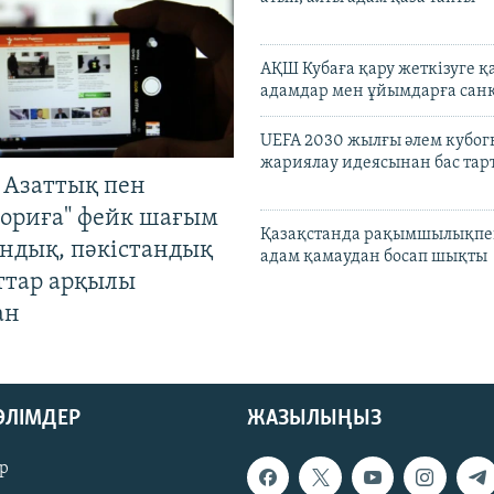
АҚШ Кубаға қару жеткізуге қ
адамдар мен ұйымдарға сан
UEFA 2030 жылғы әлем кубог
жариялау идеясынан бас та
 Азаттық пен
ориға" фейк шағым
Қазақстанда рақымшылықпен
андық, пәкістандық
адам қамаудан босап шықты
ттар арқылы
ан
БӨЛІМДЕР
ЖАЗЫЛЫҢЫЗ
р