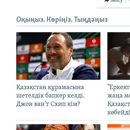
Бөлісу
Оқыңыз. Көріңіз. Тыңдаңыз
Қазақстан құрамасына
"Еркек
шетелдік бапкер келді.
жаңа м
Джон ван’т Схип кім?
Қазақс
көбейді