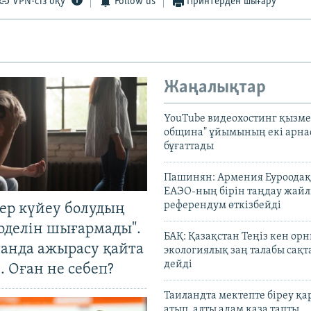
VPN-сіз оқу
Follow us
Принтерден шығару
Жаңалықтар
YouTube видеохостинг қызмет
община" ұйымының екі арн
бұғаттады
Пашинян: Армения Еуроодақ
ЕАЭО-ның бірін таңдау жай
референдум өткізбейді
тер күйеу болудың
оделін шығармады".
БАҚ: Қазақстан Теңіз кен ор
танда ажырасу қайта
экологиялық заң талабы сақ
дейді
. Оған не себеп?
Таиландта мектепте біреу қа
атып, алты адам қаза тапты