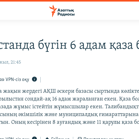
станда бүгін 6 адам қаза
жыл, 21:45
VPN-сіз оқу
а жақын жердегі АҚШ әскери базасы сыртында көлікте
ылыстан сондай-ақ 16 адам жараланған екен. Қаза б
азада жұмыс істейтін жұмысшылар екен. Талибандықт
асының әкімшілік және муниципалдық ғимараттарын
ын. Оның кесірінен 8 ауғандық және 11 қарулы қаза бо