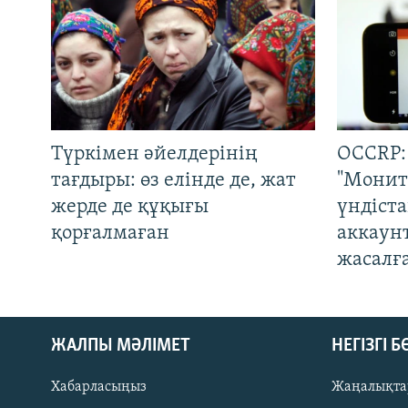
Түркімен әйелдерінің
OCCRP:
тағдыры: өз елінде де, жат
"Монит
жерде де құқығы
үндіст
қорғалмаған
аккаун
жасалғ
ЖАЛПЫ МӘЛІМЕТ
НЕГІЗГІ 
Хабарласыңыз
Жаңалықта