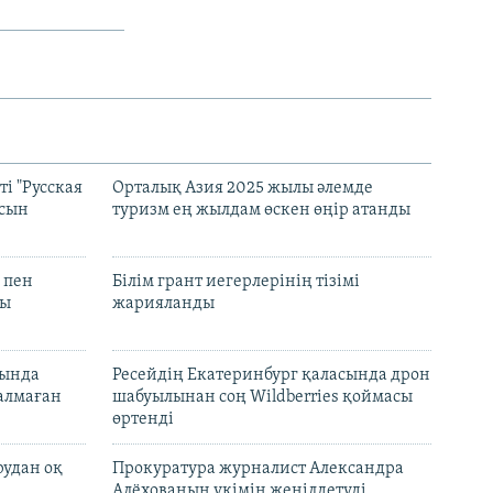
і "Русская
Орталық Азия 2025 жылы әлемде
асын
туризм ең жылдам өскен өңір атанды
 пен
Білім грант иегерлерінің тізімі
лы
жарияланды
нында
Ресейдің Екатеринбург қаласында дрон
талмаған
шабуылынан соң Wildberries қоймасы
өртенді
рудан оқ
Прокуратура журналист Александра
Алёхованың үкімін жеңілдетуді