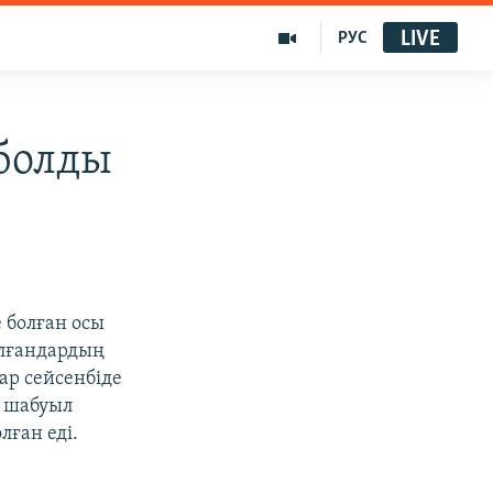
LIVE
РУС
 болды
 болған осы
олғандардың
ар сейсенбіде
а шабуыл
лған еді.