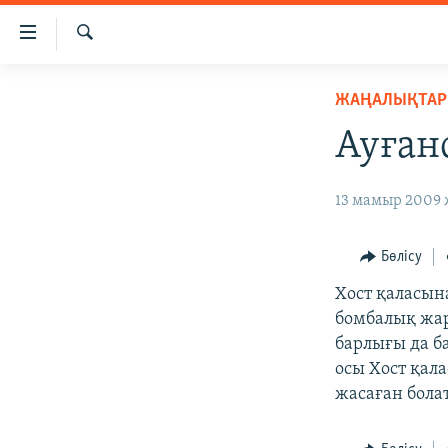
Accessibility
links
İздеу
Skip
ЖАҢАЛЫҚТАР
ЖАҢАЛЫҚТАР
to
САЯСАТ
main
Ауған
content
AZATTYQTV
Skip
ҚАҢТАР ОҚИҒАСЫ
13 мамыр 2009 
to
main
АДАМ ҚҰҚЫҚТАРЫ
Navigation
Бөлісу
ӘЛЕУМЕТ
Skip
Хост қаласын
to
ӘЛЕМ
бомбалық жар
Search
АРНАЙЫ ЖОБАЛАР
барлығы да б
осы Хост қал
жасаған болат