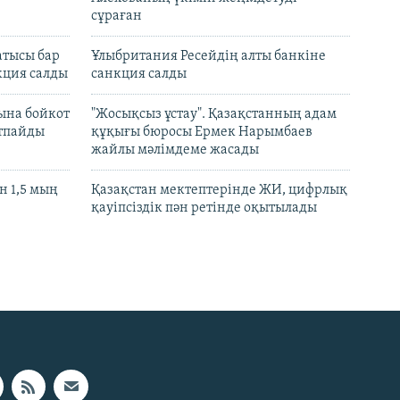
сұраған
атысы бар
Ұлыбритания Ресейдің алты банкіне
кция салды
санкция салды
ына бойкот
"Жосықсыз ұстау". Қазақстанның адам
ртпайды
құқығы бюросы Ермек Нарымбаев
жайлы мәлімдеме жасады
 1,5 мың
Қазақстан мектептерінде ЖИ, цифрлық
қауіпсіздік пән ретінде оқытылады