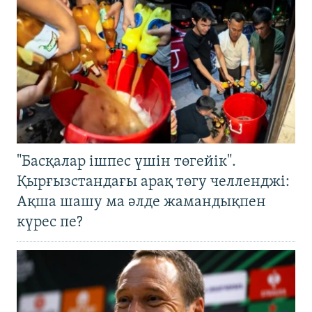
"Басқалар ішпес үшін төгейік".
Қырғызстандағы арақ төгу челленджі:
Ақша шашу ма әлде жамандықпен
күрес пе?