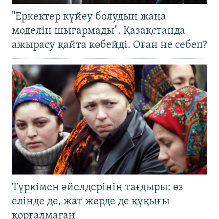
"Еркектер күйеу болудың жаңа
моделін шығармады". Қазақстанда
ажырасу қайта көбейді. Оған не себеп?
Түркімен әйелдерінің тағдыры: өз
елінде де, жат жерде де құқығы
қорғалмаған