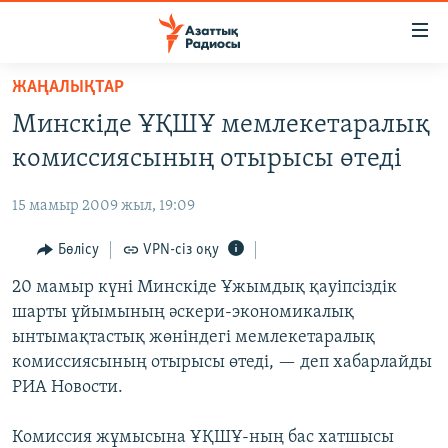
Accessibility
links
Skip
ЖАҢАЛЫҚТАР
to
ЖАҢАЛЫҚТАР
Минскіде ҰҚШҰ мемлекетаралық
main
САЯСАТ
content
комиссиясының отырысы өтеді
AZATTYQTV
Skip
to
15 мамыр 2009 жыл, 19:09
ҚАҢТАР ОҚИҒАСЫ
main
АДАМ ҚҰҚЫҚТАРЫ
Бөлісу
VPN-сіз оқу
Navigation
Skip
ӘЛЕУМЕТ
20 мамыр күні Минскіде Ұжымдық қауіпсіздік
to
шарты ұйымының әскери-экономикалық
ӘЛЕМ
Search
ынтымақтастық жөніндегі мемлекетаралық
АРНАЙЫ ЖОБАЛАР
комиссиясының отырысы өтеді, — деп хабарлайды
РИА Новости.
Русский
Комиссия жұмысына ҰҚШҰ-ның бас хатшысы