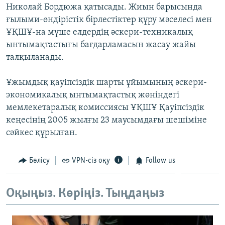
Николай Бордюжа қатысады. Жиын барысында
ЖАЗЫЛЫҢЫЗ
ғылыми-өндірістік бірлестіктер құру мәселесі мен
ҰҚШҰ-на мүше елдердің әскери-техникалық
ынтымақтастығы бағдарламасын жасау жайы
Басқа тілдерде
талқыланады.
Ұжымдық қауіпсіздік шарты ұйымының әскери-
экономикалық ынтымақтастық жөніндегі
мемлекетаралық комиссиясы ҰҚШҰ Қауіпсіздік
кеңесінің 2005 жылғы 23 маусымдағы шешіміне
сәйкес құрылған.
Бөлісу
VPN-сіз оқу
Follow us
Оқыңыз. Көріңіз. Тыңдаңыз