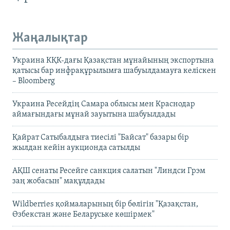
Жаңалықтар
Украина КҚК-дағы Қазақстан мұнайының экспортына
қатысы бар инфрақұрылымға шабуылдамауға келіскен
– Bloomberg
Украина Ресейдің Самара облысы мен Краснодар
аймағындағы мұнай зауытына шабуылдады
Қайрат Сатыбалдыға тиесілі "Байсат" базары бір
жылдан кейін аукционда сатылды
АҚШ сенаты Ресейге санкция салатын "Линдси Грэм
заң жобасын" мақұлдады
Wildberries қоймаларының бір бөлігін "Қазақстан,
Өзбекстан және Беларуське көшірмек"