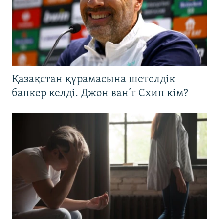
Қазақстан құрамасына шетелдік
бапкер келді. Джон ван’т Схип кім?