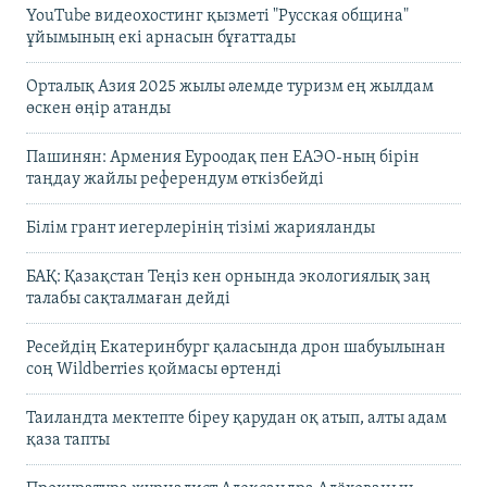
YouTube видеохостинг қызметі "Русская община"
ұйымының екі арнасын бұғаттады
Орталық Азия 2025 жылы әлемде туризм ең жылдам
өскен өңір атанды
Пашинян: Армения Еуроодақ пен ЕАЭО-ның бірін
таңдау жайлы референдум өткізбейді
Білім грант иегерлерінің тізімі жарияланды
БАҚ: Қазақстан Теңіз кен орнында экологиялық заң
талабы сақталмаған дейді
Ресейдің Екатеринбург қаласында дрон шабуылынан
соң Wildberries қоймасы өртенді
Таиландта мектепте біреу қарудан оқ атып, алты адам
қаза тапты