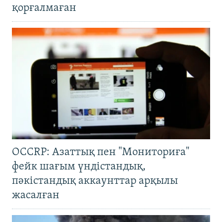
қорғалмаған
OCCRP: Азаттық пен "Мониториға"
фейк шағым үндістандық,
пәкістандық аккаунттар арқылы
жасалған