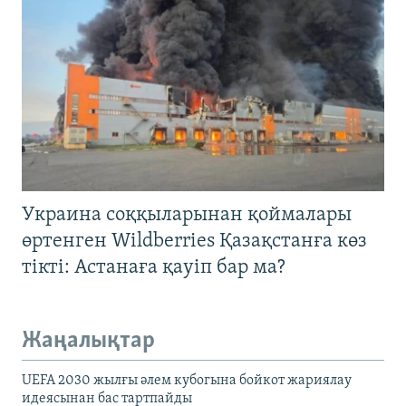
Украина соққыларынан қоймалары
өртенген Wildberries Қазақстанға көз
тікті: Астанаға қауіп бар ма?
Жаңалықтар
UEFA 2030 жылғы әлем кубогына бойкот жариялау
идеясынан бас тартпайды