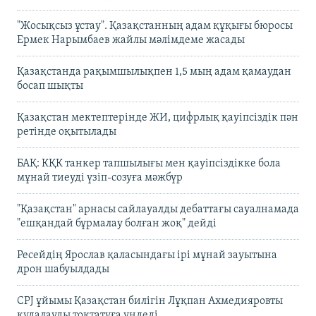
"Жосықсыз ұстау". Қазақстанның адам құқығы бюросы
Ермек Нарымбаев жайлы мәлімдеме жасады
Қазақстанда рақымшылықпен 1,5 мың адам қамаудан
босап шықты
Қазақстан мектептерінде ЖИ, цифрлық қауіпсіздік пән
ретінде оқытылады
БАҚ: КҚК танкер тапшылығы мен қауіпсіздікке бола
мұнай тиеуді үзіп-созуға мәжбүр
"Қазақстан" арнасы сайлауалды дебаттағы сауалнамада
"ешқандай бұрмалау болған жоқ" дейді
Ресейдің Ярослав қаласындағы ірі мұнай зауытына
дрон шабуылдады
CPJ ұйымы Қазақстан билігін Лұқпан Ахмедияровты
қудалауды тоқтатуға үндеді