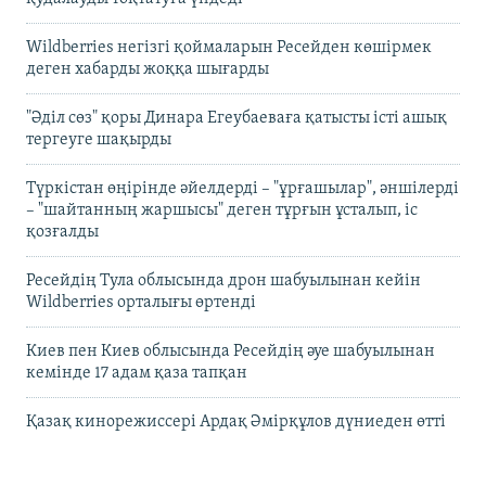
Wildberries негізгі қоймаларын Ресейден көшірмек
деген хабарды жоққа шығарды
"Әділ сөз" қоры Динара Егеубаеваға қатысты істі ашық
тергеуге шақырды
Түркістан өңірінде әйелдерді – "ұрғашылар", әншілерді
– "шайтанның жаршысы" деген тұрғын ұсталып, іс
қозғалды
Ресейдің Тула облысында дрон шабуылынан кейін
Wildberries орталығы өртенді
Киев пен Киев облысында Ресейдің әуе шабуылынан
кемінде 17 адам қаза тапқан
Қазақ кинорежиссері Ардақ Әмірқұлов дүниеден өтті