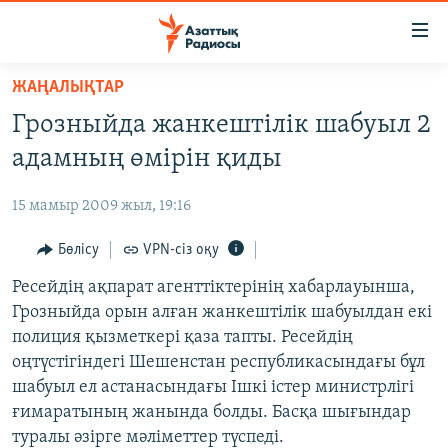
Accessibility
links
Skip
ЖАҢАЛЫҚТАР
to
ЖАҢАЛЫҚТАР
Грозныйда жанкештілік шабуыл 2
main
САЯСАТ
content
адамның өмірін қиды
AZATTYQTV
Skip
to
15 мамыр 2009 жыл, 19:16
ҚАҢТАР ОҚИҒАСЫ
main
АДАМ ҚҰҚЫҚТАРЫ
Бөлісу
VPN-сіз оқу
Navigation
Skip
ӘЛЕУМЕТ
Ресейдің ақпарат агенттіктерінің хабарлауынша,
to
Грозныйда орын алған жанкештілік шабуылдан екі
ӘЛЕМ
Search
полиция қызметкері қаза тапты. Ресейдің
АРНАЙЫ ЖОБАЛАР
оңтүстігіндегі Шешенстан республикасындағы бұл
шабуыл ел астанасындағы Ішкі істер министрлігі
Русский
ғимаратының жанында болды. Басқа шығындар
туралы әзірге мәліметтер түспеді.