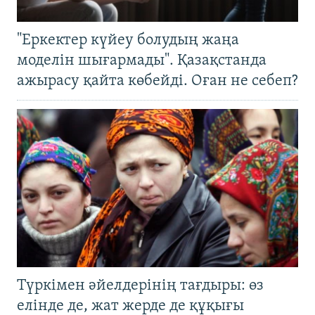
"Еркектер күйеу болудың жаңа
моделін шығармады". Қазақстанда
ажырасу қайта көбейді. Оған не себеп?
Түркімен әйелдерінің тағдыры: өз
елінде де, жат жерде де құқығы