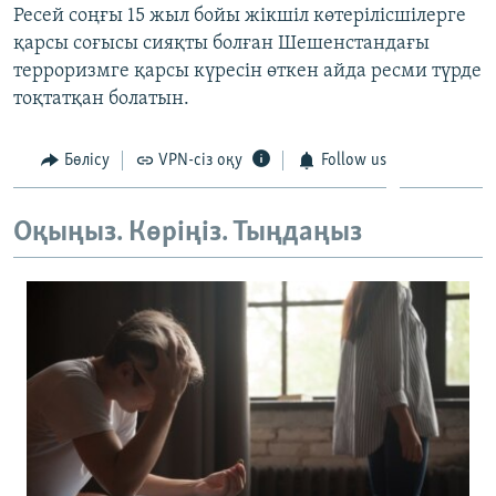
Ресей соңғы 15 жыл бойы жікшіл көтерілісшілерге
ЖАЗЫЛЫҢЫЗ
қарсы соғысы сияқты болған Шешенстандағы
терроризмге қарсы күресін өткен айда ресми түрде
тоқтатқан болатын.
Басқа тілдерде
Бөлісу
VPN-сіз оқу
Follow us
Оқыңыз. Көріңіз. Тыңдаңыз