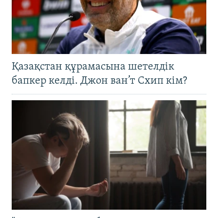
Қазақстан құрамасына шетелдік
бапкер келді. Джон ван’т Схип кім?