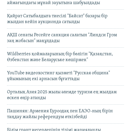
аймағындағы мұнай зауытына шабуылдады
Қайрат Сатыбалдыға тиесілі "Байсат" базары бір
жылдан кейін аукционда сатылды
АҚШ сенаты Ресейге санкция салатын "Линдси Грэм
заң жобасын" мақұлдады
Wildberries қоймаларының бір бөлігін "Қазақстан,
Өзбекстан және Беларуське көшірмек"
YouTube видеохостинг қызметі "Русская община"
ұйымының екі арнасын бұғаттады
Орталық Азия 2025 жылы әлемде туризм ең жылдам
өскен өңір атанды
Пашинян: Армения Еуроодақ пен ЕАЭО-ның бірін
таңдау жайлы референдум өткізбейді
Білім грант иегерлерінің тізімі жарияланды