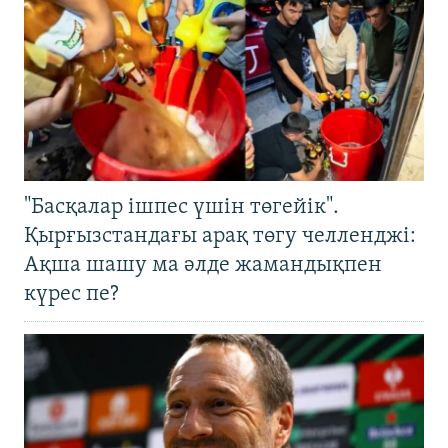
"Басқалар ішпес үшін төгейік".
Қырғызстандағы арақ төгу челленджі:
Ақша шашу ма әлде жамандықпен
күрес пе?