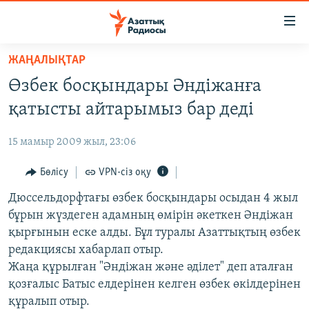
Accessibility
links
Skip
ЖАҢАЛЫҚТАР
to
ЖАҢАЛЫҚТАР
Өзбек босқындары Әндіжанға
main
САЯСАТ
content
қатысты айтарымыз бар деді
AZATTYQTV
Skip
to
15 мамыр 2009 жыл, 23:06
ҚАҢТАР ОҚИҒАСЫ
main
АДАМ ҚҰҚЫҚТАРЫ
Бөлісу
VPN-сіз оқу
Navigation
Skip
ӘЛЕУМЕТ
Дюссельдорфтағы өзбек босқындары осыдан 4 жыл
to
бұрын жүздеген адамның өмірін әкеткен Әндіжан
ӘЛЕМ
Search
қырғынын еске алды. Бұл туралы Азаттықтың өзбек
АРНАЙЫ ЖОБАЛАР
редакциясы хабарлап отыр.
Жаңа құрылған "Әндіжан және әділет" деп аталған
Русский
қозғалыс Батыс елдерінен келген өзбек өкілдерінен
құралып отыр.