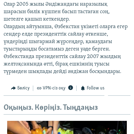
Олар 2005 жылы Әндіжандағы наразылық
ЖАЗЫЛЫҢЫЗ
шарасын билік күшпен басып тастаған соң,
шетелге қашып кеткендер.
Олардың айтуынша, Өзбекстан үкіметі оларға егер
Басқа тілдерде
сендер елде президенттік сайлау өткенше,
үндеріңді шығармай жүрсеңдер, қамаудағы
туыстарыңды босатамыз деген уәде берген.
Өзбекстанда президенттік сайлау 2007 жылдың
желтоқсанында өтті, бірақ ешкімнің туысы
түрмеден шықпады дейді әндіжан босқындары.
Бөлісу
VPN-сіз оқу
Follow us
Оқыңыз. Көріңіз. Тыңдаңыз