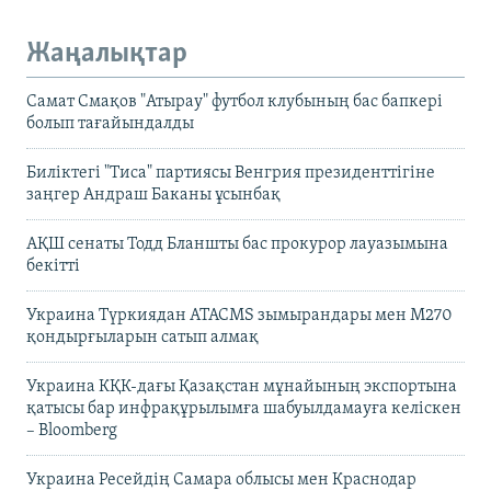
Жаңалықтар
Самат Смақов "Атырау" футбол клубының бас бапкері
болып тағайындалды
Биліктегі "Тиса" партиясы Венгрия президенттігіне
заңгер Андраш Баканы ұсынбақ
АҚШ сенаты Тодд Бланшты бас прокурор лауазымына
бекітті
Украина Түркиядан ATACMS зымырандары мен M270
қондырғыларын сатып алмақ
Украина КҚК-дағы Қазақстан мұнайының экспортына
қатысы бар инфрақұрылымға шабуылдамауға келіскен
– Bloomberg
Украина Ресейдің Самара облысы мен Краснодар