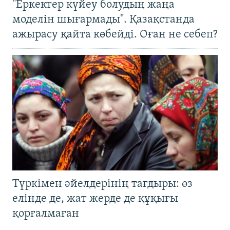
"Еркектер күйеу болудың жаңа
моделін шығармады". Қазақстанда
ажырасу қайта көбейді. Оған не себеп?
Түркімен әйелдерінің тағдыры: өз
елінде де, жат жерде де құқығы
қорғалмаған