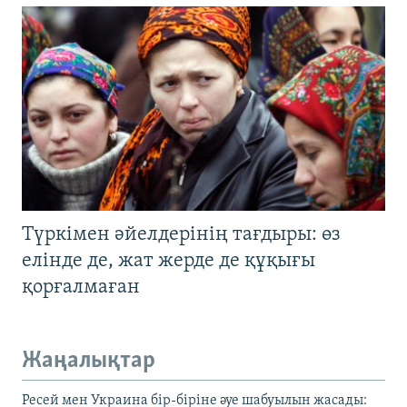
Түркімен әйелдерінің тағдыры: өз
елінде де, жат жерде де құқығы
қорғалмаған
Жаңалықтар
Ресей мен Украина бір-біріне әуе шабуылын жасады: