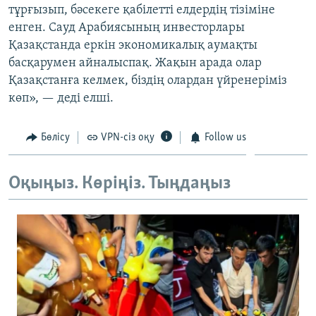
тұрғызып, бәсекеге қабілетті елдердің тізіміне
ЖАЗЫЛЫҢЫЗ
енген. Сауд Арабиясының инвесторлары
Қазақстанда еркін экономикалық аумақты
басқарумен айналыспақ. Жақын арада олар
Басқа тілдерде
Қазақстанға келмек, біздің олардан үйренеріміз
көп», — деді елші.
Бөлісу
VPN-сіз оқу
Follow us
Оқыңыз. Көріңіз. Тыңдаңыз