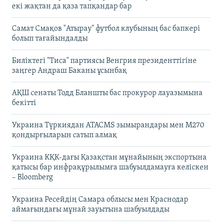
екі жақтан да қаза тапқандар бар
Самат Смақов "Атырау" футбол клубының бас бапкері
болып тағайындалды
Биліктегі "Тиса" партиясы Венгрия президенттігіне
заңгер Андраш Баканы ұсынбақ
АҚШ сенаты Тодд Бланшты бас прокурор лауазымына
бекітті
Украина Түркиядан ATACMS зымырандары мен M270
қондырғыларын сатып алмақ
Украина КҚК-дағы Қазақстан мұнайының экспортына
қатысы бар инфрақұрылымға шабуылдамауға келіскен
– Bloomberg
Украина Ресейдің Самара облысы мен Краснодар
аймағындағы мұнай зауытына шабуылдады