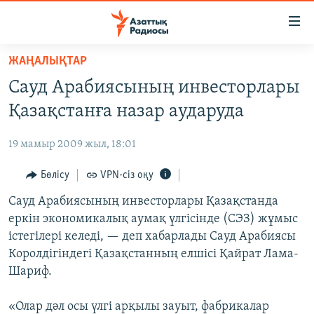
Accessibility
links
Skip
ЖАҢАЛЫҚТАР
to
ЖАҢАЛЫҚТАР
Сауд Арабиясының инвесторлары
main
САЯСАТ
content
Қазақстанға назар аударуда
AZATTYQTV
Skip
to
19 мамыр 2009 жыл, 18:01
ҚАҢТАР ОҚИҒАСЫ
main
АДАМ ҚҰҚЫҚТАРЫ
Бөлісу
VPN-сіз оқу
Navigation
Skip
ӘЛЕУМЕТ
Сауд Арабиясының инвесторлары Қазақстанда
to
еркін экономикалық аумақ үлгісінде (СЭЗ) жұмыс
ӘЛЕМ
Search
істегілері келеді, — деп хабарлады Сауд Арабиясы
АРНАЙЫ ЖОБАЛАР
Королдігіндегі Қазақстанның елшісі Қайрат Лама-
Шариф.
Русский
«Олар дәл осы үлгі арқылы зауыт, фабрикалар