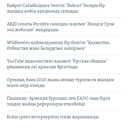
Қайрат Сатыбалдыға тиесілі "Байсат" базары бір
жылдан кейін аукционда сатылды
АҚШ сенаты Ресейге санкция салатын "Линдси Грэм
заң жобасын" мақұлдады
Wildberries қоймаларының бір бөлігін "Қазақстан,
Өзбекстан және Беларуське көшірмек"
YouTube видеохостинг қызметі "Русская община"
ұйымының екі арнасын бұғаттады
Орталық Азия 2025 жылы әлемде туризм ең жылдам
өскен өңір атанды
Пашинян: Армения Еуроодақ пен ЕАЭО-ның бірін
таңдау жайлы референдум өткізбейді
Білім грант иегерлерінің тізімі жарияланды