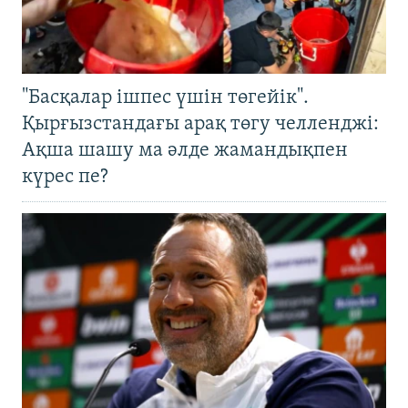
"Басқалар ішпес үшін төгейік".
Қырғызстандағы арақ төгу челленджі:
Ақша шашу ма әлде жамандықпен
күрес пе?