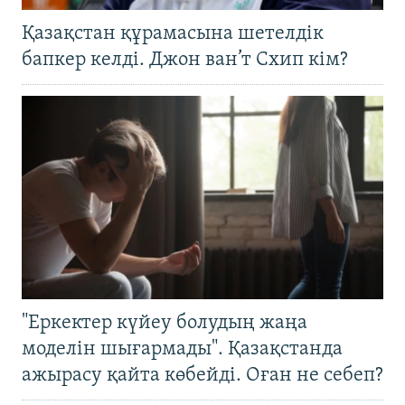
Қазақстан құрамасына шетелдік
бапкер келді. Джон ван’т Схип кім?
"Еркектер күйеу болудың жаңа
моделін шығармады". Қазақстанда
ажырасу қайта көбейді. Оған не себеп?