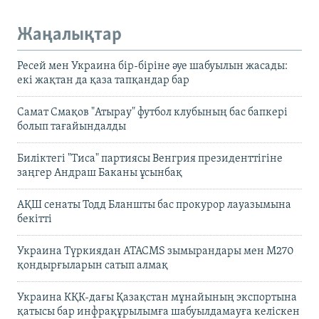
Жаңалықтар
Ресей мен Украина бір-біріне әуе шабуылын жасады:
екі жақтан да қаза тапқандар бар
Самат Смақов "Атырау" футбол клубының бас бапкері
болып тағайындалды
Биліктегі "Тиса" партиясы Венгрия президенттігіне
заңгер Андраш Баканы ұсынбақ
АҚШ сенаты Тодд Бланшты бас прокурор лауазымына
бекітті
Украина Түркиядан ATACMS зымырандары мен M270
қондырғыларын сатып алмақ
Украина КҚК-дағы Қазақстан мұнайының экспортына
қатысы бар инфрақұрылымға шабуылдамауға келіскен