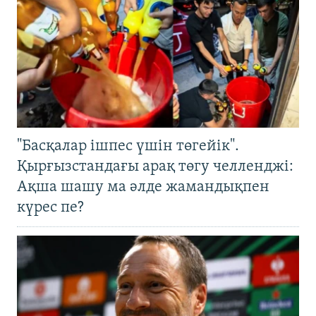
"Басқалар ішпес үшін төгейік".
Қырғызстандағы арақ төгу челленджі:
Ақша шашу ма әлде жамандықпен
күрес пе?