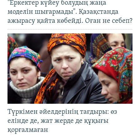
"Еркектер күйеу болудың жаңа
моделін шығармады". Қазақстанда
ажырасу қайта көбейді. Оған не себеп?
Түркімен әйелдерінің тағдыры: өз
елінде де, жат жерде де құқығы
қорғалмаған