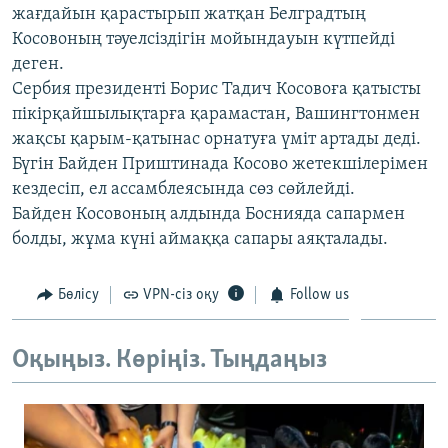
жағдайын қарастырып жатқан Белградтың
ЖАЗЫЛЫҢЫЗ
Косовоның тәуелсіздігін мойындауын күтпейді
деген.
Сербия президенті Борис Тадич Косовоға қатысты
Басқа тілдерде
пікірқайшылықтарға қарамастан, Вашингтонмен
жақсы қарым-қатынас орнатуға үміт артады деді.
Бүгін Байден Приштинада Косово жетекшілерімен
кездесіп, ел ассамблеясында сөз сөйлейді.
Байден Косовоның алдында Боснияда сапармен
болды, жұма күні аймаққа сапары аяқталады.
Бөлісу
VPN-сіз оқу
Follow us
Оқыңыз. Көріңіз. Тыңдаңыз