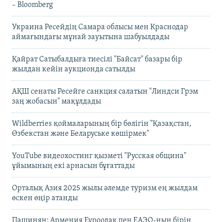
– Bloomberg
Украина Ресейдің Самара облысы мен Краснодар
аймағындағы мұнай зауытына шабуылдады
Қайрат Сатыбалдыға тиесілі "Байсат" базары бір
жылдан кейін аукционда сатылды
АҚШ сенаты Ресейге санкция салатын "Линдси Грэм
заң жобасын" мақұлдады
Wildberries қоймаларының бір бөлігін "Қазақстан,
Өзбекстан және Беларуське көшірмек"
YouTube видеохостинг қызметі "Русская община"
ұйымының екі арнасын бұғаттады
Орталық Азия 2025 жылы әлемде туризм ең жылдам
өскен өңір атанды
Пашинян: Армения Еуроодақ пен ЕАЭО-ның бірін