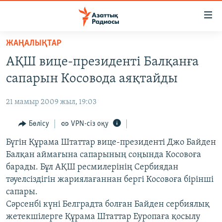
Accessibility
links
Skip
ЖАҢАЛЫҚТАР
to
ЖАҢАЛЫҚТАР
АҚШ вице-президенті Балқанға
main
САЯСАТ
content
сапарын Косовода аяқтайды
AZATTYQTV
Skip
to
21 мамыр 2009 жыл, 19:03
ҚАҢТАР ОҚИҒАСЫ
main
АДАМ ҚҰҚЫҚТАРЫ
Бөлісу
VPN-сіз оқу
Navigation
Skip
ӘЛЕУМЕТ
Бүгін Құрама Штаттар вице-президенті Джо Байден
to
Балқан аймағына сапарының соңында Косовоға
ӘЛЕМ
Search
барады. Бұл АҚШ ресмилерінің Сербиядан
АРНАЙЫ ЖОБАЛАР
тәуелсіздігін жариялағаннан бергі Косовоға бірінші
сапары.
Русский
Сәрсенбі күні Белградта болған Байден сербиялық
жетекшілерге Құрама Штаттар Еуропаға қосылу