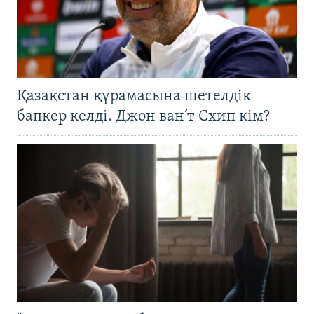
Қазақстан құрамасына шетелдік
бапкер келді. Джон ван’т Схип кім?