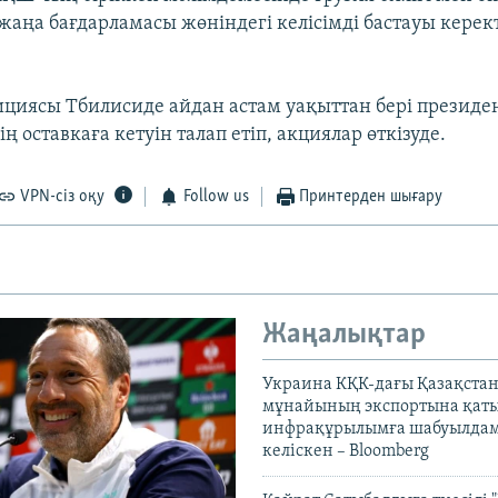
аңа бағдарламасы жөніндегі келісімді бастауы керект
ициясы Тбилисиде айдан астам уақыттан бері презид
 оставкаға кетуін талап етіп, акциялар өткізуде.
VPN-сіз оқу
Follow us
Принтерден шығару
Жаңалықтар
Украина КҚК-дағы Қазақста
мұнайының экспортына қаты
инфрақұрылымға шабуылдам
келіскен – Bloomberg