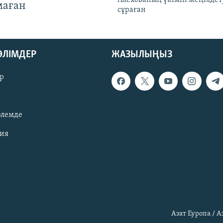
маған
сұраған
БӨЛІМДЕР
ЖАЗЫЛЫҢЫЗ
р
әлемде
зия
Азат Еуропа / 