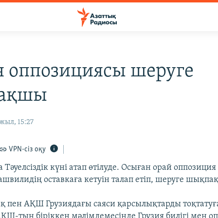
я оппозициясы шеруге
ақшы
жыл, 15:27
VPN-сіз оқу
а Тәуелсіздік күні атап өтілуде. Осыған орай оппозици
швилидің оставкаға кетуін талап етіп, шеруге шықпақ
ақ пен АҚШ Грузиядағы саяси қарсылықтарды тоқтату
АҚШ-тың біріккен мәлімдемесінде Грузия билігі мен 