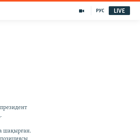
LIVE
РУС
я президент
.
ға шақырған.
оппозициясы