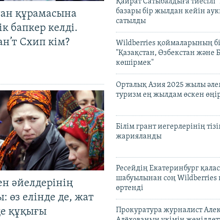
Қайрат Сатыбалдыға тиесілі "
базары бір жылдан кейін ау
тан құрамасына
сатылды
к бапкер келді.
н’т Схип кім?
Wildberries қоймаларының бі
"Қазақстан, Өзбекстан және 
көшірмек"
Орталық Азия 2025 жылы әл
туризм ең жылдам өскен өңі
Білім грант иегерлерінің тізі
жарияланды
Ресейдің Екатеринбург қала
шабуылынан соң Wildberries
ен әйелдерінің
өртенді
: өз елінде де, жат
де құқығы
Прокуратура журналист Але
Алёхованың үкімін жеңілдет