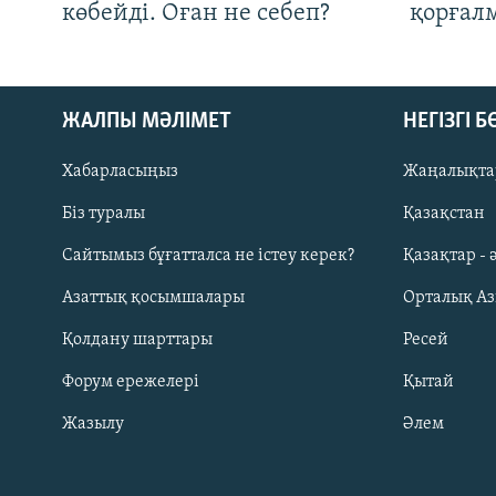
көбейді. Оған не себеп?
қорғал
ЖАЛПЫ МӘЛІМЕТ
НЕГІЗГІ 
Хабарласыңыз
Жаңалықта
Біз туралы
Қазақстан
Русский
Сайтымыз бұғатталса не істеу керек?
Қазақтар - 
Азаттық қосымшалары
Орталық А
ЖАЗЫЛЫҢЫЗ
Қолдану шарттары
Ресей
Форум ережелері
Қытай
Жазылу
Әлем
Басқа тілдерде