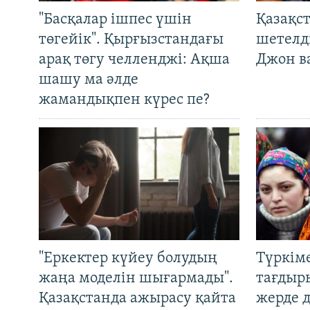
"Басқалар ішпес үшін
Қазақс
төгейік". Қырғызстандағы
шетелді
арақ төгу челленджі: Ақша
Джон ва
шашу ма әлде
жамандықпен күрес пе?
"Еркектер күйеу болудың
Түркім
жаңа моделін шығармады".
тағдыры
Қазақстанда ажырасу қайта
жерде 