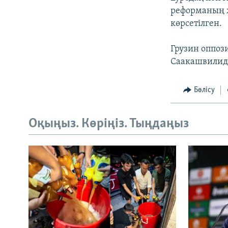
реформаның ж
көрсетілген.
Грузин оппоз
Саакашвилидің
Бөлісу
Оқыңыз. Көріңіз. Тыңдаңыз