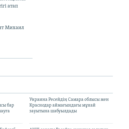
ігі атап
ент Михаил
н
Украина Ресейдің Самара облысы мен
сы бар
Краснодар аймағындағы мұнай
ауға
зауытына шабуылдады