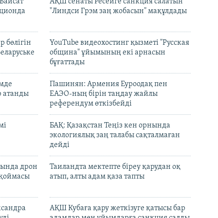
Байсат"
АҚШ сенаты Ресейге санкция салатын
кционда
"Линдси Грэм заң жобасын" мақұлдады
р бөлігін
YouTube видеохостинг қызметі "Русская
Беларуське
община" ұйымының екі арнасын
бұғаттады
емде
Пашинян: Армения Еуроодақ пен
р атанды
ЕАЭО-ның бірін таңдау жайлы
референдум өткізбейді
мі
БАҚ: Қазақстан Теңіз кен орнында
экологиялық заң талабы сақталмаған
дейді
сында дрон
Таиландта мектепте біреу қарудан оқ
 қоймасы
атып, алты адам қаза тапты
ксандра
АҚШ Кубаға қару жеткізуге қатысы бар
уді
адамдар мен ұйымдарға санкция салды