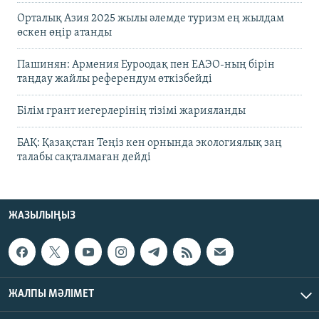
Орталық Азия 2025 жылы әлемде туризм ең жылдам
өскен өңір атанды
Пашинян: Армения Еуроодақ пен ЕАЭО-ның бірін
таңдау жайлы референдум өткізбейді
Білім грант иегерлерінің тізімі жарияланды
БАҚ: Қазақстан Теңіз кен орнында экологиялық заң
талабы сақталмаған дейді
ЖАЗЫЛЫҢЫЗ
ЖАЛПЫ МӘЛІМЕТ