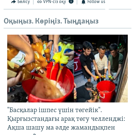
Бөлісу
VPN-сіз оқу
Follow us
Оқыңыз. Көріңіз. Тыңдаңыз
"Басқалар ішпес үшін төгейік".
Қырғызстандағы арақ төгу челленджі:
Ақша шашу ма әлде жамандықпен