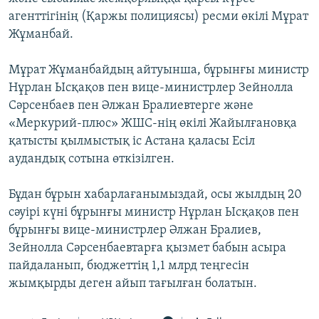
ЖАЗЫЛЫҢЫЗ
агенттігінің (Қаржы полициясы) ресми өкілі Мұрат
Жұманбай.
Мұрат Жұманбайдың айтуынша, бұрынғы министр
Басқа тілдерде
Нұрлан Ысқақов пен вице-министрлер Зейнолла
Сәрсенбаев пен Әлжан Бралиевтерге және
«Меркурий-плюс» ЖШС-нің өкілі Жайылғановқа
қатысты қылмыстық іс Астана қаласы Есіл
аудандық сотына өткізілген.
Бұдан бұрын хабарлағанымыздай, осы жылдың 20
сәуірі күні бұрынғы министр Нұрлан Ысқақов пен
бұрынғы вице-министрлер Әлжан Бралиев,
Зейнолла Сәрсенбаевтарға қызмет бабын асыра
пайдаланып, бюджеттің 1,1 млрд теңгесін
жымқырды деген айып тағылған болатын.