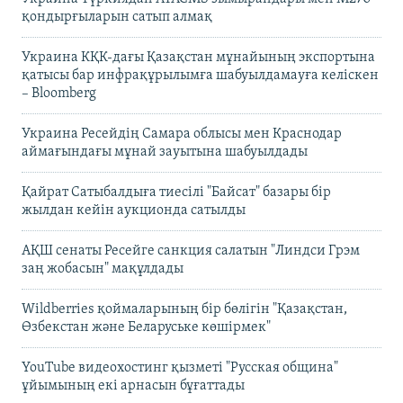
қондырғыларын сатып алмақ
Украина КҚК-дағы Қазақстан мұнайының экспортына
қатысы бар инфрақұрылымға шабуылдамауға келіскен
– Bloomberg
Украина Ресейдің Самара облысы мен Краснодар
аймағындағы мұнай зауытына шабуылдады
Қайрат Сатыбалдыға тиесілі "Байсат" базары бір
жылдан кейін аукционда сатылды
АҚШ сенаты Ресейге санкция салатын "Линдси Грэм
заң жобасын" мақұлдады
Wildberries қоймаларының бір бөлігін "Қазақстан,
Өзбекстан және Беларуське көшірмек"
YouTube видеохостинг қызметі "Русская община"
ұйымының екі арнасын бұғаттады