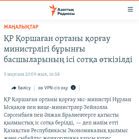
Accessibility
links
Skip
ЖАҢАЛЫҚТАР
to
ЖАҢАЛЫҚТАР
ҚР Қоршаған ортаны қорғау
main
САЯСАТ
content
министрлігі бұрынғы
AZATTYQTV
Skip
басшыларының ісі сотқа өткізілді
to
ҚАҢТАР ОҚИҒАСЫ
main
3 маусым 2009 жыл, 16:58
АДАМ ҚҰҚЫҚТАРЫ
Navigation
Skip
Бөлісу
VPN-сіз оқу
ӘЛЕУМЕТ
to
ҚР Қоршаған ортаны қорғау экс-министрі Нұрлан
ӘЛЕМ
Search
Ысқақов пен вице-министрлер Зейнолла
АРНАЙЫ ЖОБАЛАР
Сәрсенбаев пен Әлжан Бралиевтерге қатысты
қылмыстық іс сотқа берілді, — деп мәлім етті
Русский
Қазақстан Республикасы Экономикалық қылмыс
және сыбайлас жемқорлыққа қарсы күрес