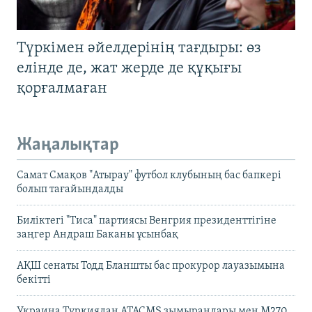
Түркімен әйелдерінің тағдыры: өз
елінде де, жат жерде де құқығы
қорғалмаған
Жаңалықтар
Самат Смақов "Атырау" футбол клубының бас бапкері
болып тағайындалды
Биліктегі "Тиса" партиясы Венгрия президенттігіне
заңгер Андраш Баканы ұсынбақ
АҚШ сенаты Тодд Бланшты бас прокурор лауазымына
бекітті
Украина Түркиядан ATACMS зымырандары мен M270