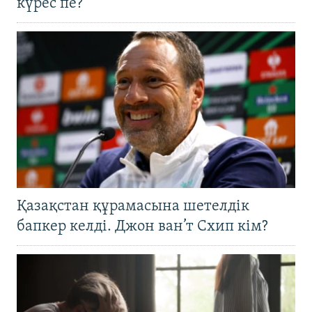
күрес пе?
Қазақстан құрамасына шетелдік
бапкер келді. Джон ван’т Схип кім?