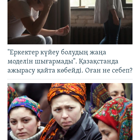
"Еркектер күйеу болудың жаңа
моделін шығармады". Қазақстанда
ажырасу қайта көбейді. Оған не себеп?