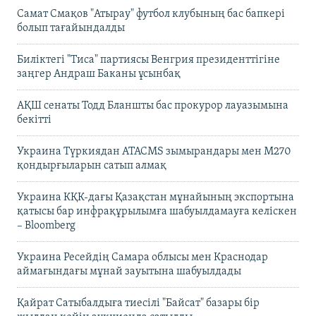
Самат Смақов "Атырау" футбол клубының бас бапкері
болып тағайындалды
Биліктегі "Тиса" партиясы Венгрия президенттігіне
заңгер Андраш Баканы ұсынбақ
АҚШ сенаты Тодд Бланшты бас прокурор лауазымына
бекітті
Украина Түркиядан ATACMS зымырандары мен M270
қондырғыларын сатып алмақ
Украина КҚК-дағы Қазақстан мұнайының экспортына
қатысы бар инфрақұрылымға шабуылдамауға келіскен
– Bloomberg
Украина Ресейдің Самара облысы мен Краснодар
аймағындағы мұнай зауытына шабуылдады
Қайрат Сатыбалдыға тиесілі "Байсат" базары бір