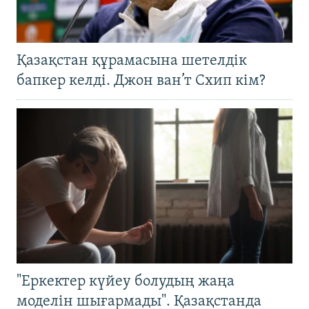
Қазақстан құрамасына шетелдік
бапкер келді. Джон ван’т Схип кім?
"Еркектер күйеу болудың жаңа
моделін шығармады". Қазақстанда