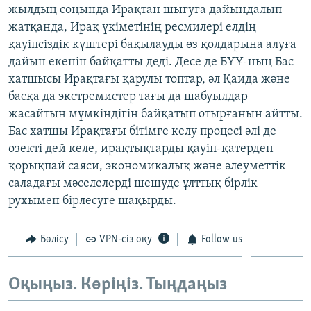
жылдың соңында Ирақтан шығуға дайындалып
ЖАЗЫЛЫҢЫЗ
жатқанда, Ирақ үкіметінің ресмилері елдің
қауіпсіздік күштері бақылауды өз қолдарына алуға
дайын екенін байқатты деді. Десе де БҰҰ-ның Бас
Басқа тілдерде
хатшысы Ирақтағы қарулы топтар, әл Қаида және
басқа да экстремистер тағы да шабуылдар
жасайтын мүмкіндігін байқатып отырғанын айтты.
Бас хатшы Ирақтағы бітімге келу процесі әлі де
өзекті дей келе, ирақтықтарды қауіп-қатерден
қорықпай саяси, экономикалық және әлеуметтік
саладағы мәселелерді шешуде ұлттық бірлік
рухымен бірлесуге шақырды.
Бөлісу
VPN-сіз оқу
Follow us
Оқыңыз. Көріңіз. Тыңдаңыз