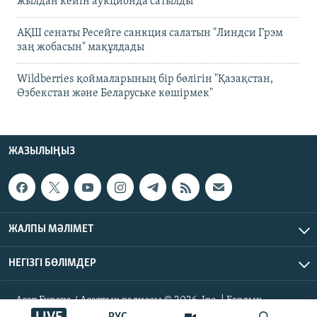
жылдан кейін аукционда сатылды
АҚШ сенаты Ресейге санкция салатын "Линдси Грэм
заң жобасын" мақұлдады
Wildberries қоймаларының бір бөлігін "Қазақстан,
Өзбекстан және Беларуське көшірмек"
ЖАЗЫЛЫҢЫЗ
ЖАЛПЫ МӘЛІМЕТ
НЕГІЗГІ БӨЛІМДЕР
Азат Еуропа / Азаттық радиосы © 2026, Inc. | Барлық
құқықтары қорғалған