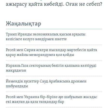
ажырасу қайта көбейді. Оған не себеп?
Жаңалықтар
Трамп Иранды экономикалық қысым арқылы
келісімге келуге көндірмек ниетте
Ресей мен Сирия әскери нысандар мәртебесін қайта
қарау жайлы меморандумға қол қойды
Израиль Газа секторының бөлігін қалпына келтіруді
мақұлдаған
Йемендік хуситтер Сауд Арабиясына дронмен
шабуылдады
Ресей мен Украина бір-біріне әуе шабуылын жасады:
екі жақтан да қаза тапқандар бар