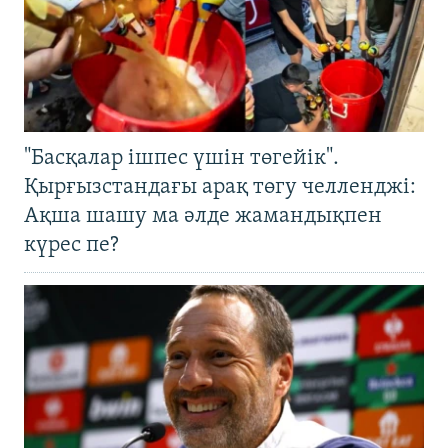
"Басқалар ішпес үшін төгейік".
Қырғызстандағы арақ төгу челленджі:
Ақша шашу ма әлде жамандықпен
күрес пе?