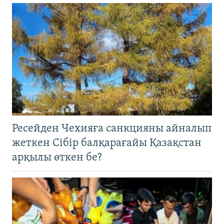
Ресейден Чехияға санкцияны айналып
жеткен Сібір балқарағайы Қазақстан
арқылы өткен бе?