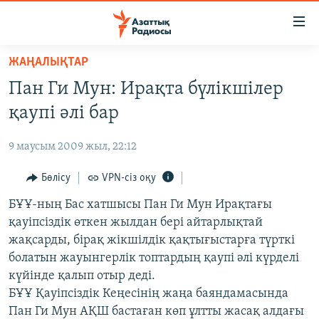
Accessibility
links
Skip
ЖАҢАЛЫҚТАР
to
ЖАҢАЛЫҚТАР
Пан Ги Мун: Ирақта бүлікшілер
main
САЯСАТ
content
қаупі әлі бар
AZATTYQTV
Skip
to
9 маусым 2009 жыл, 22:12
ҚАҢТАР ОҚИҒАСЫ
main
АДАМ ҚҰҚЫҚТАРЫ
Бөлісу
VPN-сіз оқу
Navigation
Skip
ӘЛЕУМЕТ
БҰҰ-ның Бас хатшысы Пан Ги Мун Ирақтағы
to
қауіпсіздік өткен жылдан бері айтарлықтай
ӘЛЕМ
Search
жақсарды, бірақ жікшілдік қақтығыстарға түрткі
АРНАЙЫ ЖОБАЛАР
болатын жауынгерлік топтардың қаупі әлі күрделі
күйінде қалып отыр деді.
Русский
БҰҰ Қауіпсіздік Кеңесінің жаңа баяндамасында
Пан Ги Мун АҚШ бастаған көп ұлтты жасақ алдағы