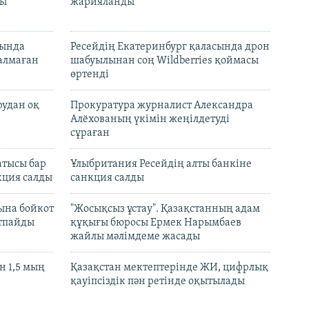
лы
жарияланды
нында
Ресейдің Екатеринбург қаласында дрон
талмаған
шабуылынан соң Wildberries қоймасы
өртенді
рудан оқ
Прокуратура журналист Александра
Алёхованың үкімін жеңілдетуді
сұраған
атысы бар
Ұлыбритания Ресейдің алты банкіне
кция салды
санкция салды
ына бойкот
"Жосықсыз ұстау". Қазақстанның адам
ртпайды
құқығы бюросы Ермек Нарымбаев
жайлы мәлімдеме жасады
 1,5 мың
Қазақстан мектептерінде ЖИ, цифрлық
қауіпсіздік пән ретінде оқытылады