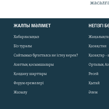
жасалғ
ЖАЛПЫ МӘЛІМЕТ
НЕГІЗГІ 
Хабарласыңыз
Жаңалықта
Біз туралы
Қазақстан
Русский
Сайтымыз бұғатталса не істеу керек?
Қазақтар - 
Азаттық қосымшалары
Орталық А
ЖАЗЫЛЫҢЫЗ
Қолдану шарттары
Ресей
Форум ережелері
Қытай
Жазылу
Әлем
Басқа тілдерде