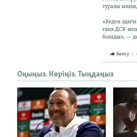
туралы мәлім
«Кеден одағы 
ғана ДСҰ-мен 
болады», — д
Бөлісу
Оқыңыз. Көріңіз. Тыңдаңыз