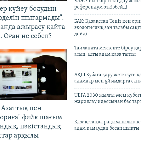
ЕАЭО-ның бірін таңдау жай
референдум өткізбейді
тер күйеу болудың
оделін шығармады".
БАҚ: Қазақстан Теңіз кен ор
танда ажырасу қайта
экологиялық заң талабы сақ
дейді
. Оған не себеп?
Таиландта мектепте біреу қа
атып, алты адам қаза тапты
АҚШ Кубаға қару жеткізуге қ
адамдар мен ұйымдарға сан
UEFA 2030 жылғы әлем кубог
жариялау идеясынан бас та
 Азаттық пен
ориға" фейк шағым
Қазақстанда рақымшылықпен
андық, пәкістандық
адам қамаудан босап шықты
ттар арқылы