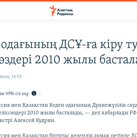
 одағының ДСҰ-ға кіру т
сөздері 2010 жылы баста
жыл, 14:53
VPN-сіз оқу
уссия мен Қазақстан Кеден одағының Дүниежүзілік са
келіссөздері 2010 жылы басталады, — деп хабарлады Р
стрі Алексей Кудрин.
ссия мен Қазақстан біртұтас кедендік аумақ ретінде ДС