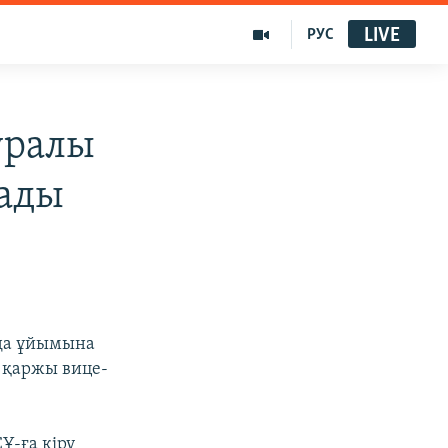
LIVE
РУС
уралы
лады
уда ұйымына
Ф қаржы вице-
Ұ-ға кіру