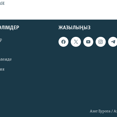
ан
БӨЛІМДЕР
ЖАЗЫЛЫҢЫЗ
р
әлемде
зия
Азат Еуропа / 