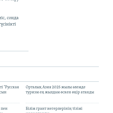
іс, сонда
үсінікті
і "Русская
Орталық Азия 2025 жылы әлемде
асын
туризм ең жылдам өскен өңір атанды
 пен
Білім грант иегерлерінің тізімі