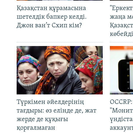
Қазақстан құрамасына
"Еркек
шетелдік бапкер келді.
жаңа м
Джон ван’т Схип кім?
Қазақс
көбейді
Түркімен әйелдерінің
OCCRP:
тағдыры: өз елінде де, жат
"Монит
жерде де құқығы
үндіст
қорғалмаған
аккаун