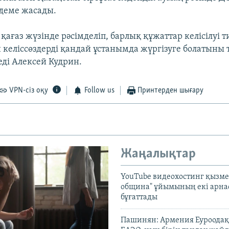
деме жасады.
қағаз жүзінде рәсімделіп, барлық құжаттар келісілуі ти
келіссөздерді қандай ұстанымда жүргізуге болатыны т
еді Алексей Кудрин.
VPN-сіз оқу
Follow us
Принтерден шығару
Жаңалықтар
YouTube видеохостинг қызмет
община" ұйымының екі арн
бұғаттады
Пашинян: Армения Еуроодақ